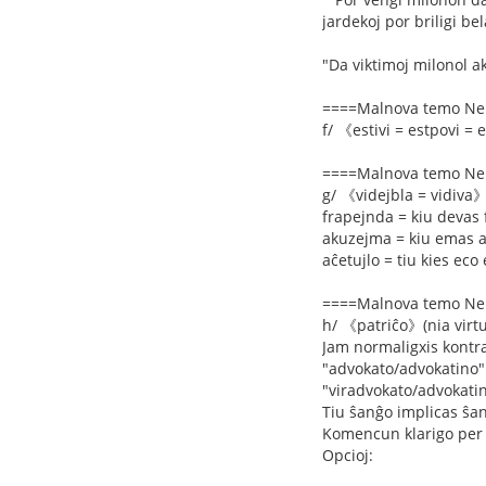
jardekoj por briligi be
"Da viktimoj milonol a
====Malnova temo Ne
f/ 《estivi = estpovi = 
====Malnova temo Ne
g/ 《videjbla = vidiva
frapejnda = kiu devas 
akuzejma = kiu emas a
aĉetujlo = tiu kies eco 
====Malnova temo Ne
h/ 《patriĉo》(nia virtu
Jam normaligxis kont
"advokato/advokatino" 
"viradvokato/advokatin
Tiu ŝanĝo implicas ŝanĝ
Komencun klarigo per
Opcioj: