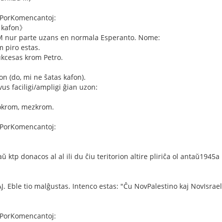
PorKomencantoj:
s kafon》
M nur parte uzans en normala Esperanto. Nome:
 piro estas.
ukcesas krom Petro.
on (do, mi ne ŝatas kafon).
s faciligi/ampligi ĝian uzon:
ĉokrom, mezkrom.
PorKomencantoj:
 ktp donacos al al ili du ĉiu teritorion altire pliriĉa ol antaŭ1945
AJ. Eble tio malĝustas. Intenco estas: "Ĉu NovPalestino kaj NovIsra
PorKomencantoj: