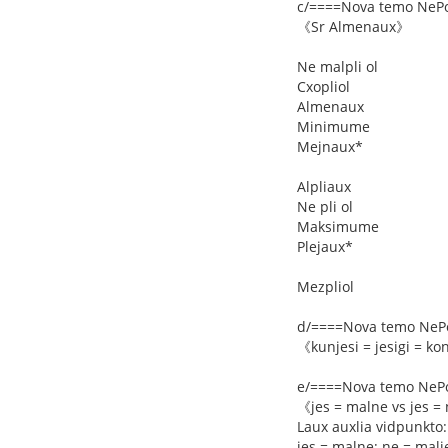
c/====Nova temo NeP
《Sr Almenaux》
Ne malpli ol
Cxopliol
Almenaux
Minimume
Mejnaux*
Alpliaux
Ne pli ol
Maksimume
Plejaux*
Mezpliol
d/====Nova temo NeP
《kunjesi = jesigi = ko
e/====Nova temo NeP
《jes = malne vs jes =
Laux auxlia vidpunkto:
jes = malne; ne = mal