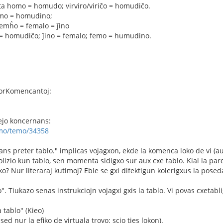
olta homo = homudo; virviro/viriĉo = homudiĉo.
emo = homudino;
 femĥo = femalo = ĵino
o = homudiĉo; ĵino = femalo; femo = humudino.
orKomencantoj:
ejo koncernans:
umo/temo/34358
ns preter tablo." implicas vojagxon, ekde la komenca loko de vi (aux
lizio kun tablo, sen momenta sidigxo sur aux cxe tablo. Kial la parol
o? Nur literaraj kutimoj? Eble se gxi difektigun kolerigxus la posed
". Tiukazo senas instrukciojn vojagxi gxis la tablo. Vi povas cxetabli
 tablo" (Kieo)
 sed nur la efiko de virtuala trovo: scio ties lokon).