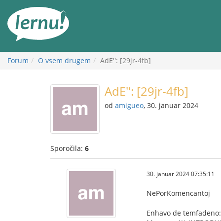
K
vsebini
Forum
O vsem drugem
AdE'': [29jr-4fb]
AdE'': [29jr-4fb]
od
amigueo
, 30. januar 2024
Sporočila:
6
30. januar 2024 07:35:11
NePorKomencantoj
Enhavo de temfadeno: