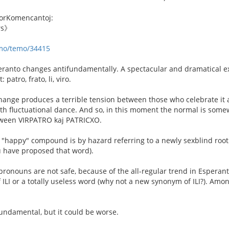
orKomencantoj:
rs》
umo/temo/34415
eranto changes antifundamentally. A spectacular and dramatical ex
 patro, frato, li, viro.
change produces a terrible tension between those who celebrate it a
th fluctuational dance. And so, in this moment the normal is somew
tween VIRPATRO kaj PATRICXO.
"happy" compound is by hazard referring to a newly sexblind root 
u have proposed that word).
pronouns are not safe, because of the all-regular trend in Espera
f ILI or a totally useless word (why not a new synonym of ILI?). Amo
undamental, but it could be worse.