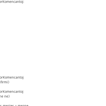
orKomencantoj:
orKomencantoj
nfirmi》
orKomencantoj
 ne ne》
je; mezjes = mezne.