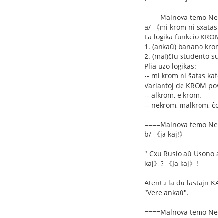
====Malnova temo Ne
a/ 《mi krom ni sxata
La logika funkcio KRO
1. (ankaŭ) banano krom
2. (mal)ĉiu studento s
Plia uzo logikas:
-- mi krom ni ŝatas kaf
Variantoj de KROM povu
-- alkrom, elkrom.
-- nekrom, malkrom, 
====Malnova temo Ne
b/ 《ja kaj!》
" Cxu Rusio aŭ Usono aŭ
kaj》? 《Ja kaj》!
Atentu la du lastajn K
"Vere ankaŭ".
====Malnova temo Ne