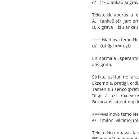
c/ 《"kiu ankaŭ si gra
Teksto kie aperas la 
A. 《ankaŭ si》jam prit
B. X-grava = kiu ankaŭ 
====Malnova temo Ne
d/ 《utiligi =/= uzi》
En normala Esperanto "u
alisignifa.
Strikte, uzi ion ne fara
Ekzemple, pretigi, ordigi
Tamen tiu senco (pretig
"iligi =/= uzi". Cxu vere
Bezonans sinonimoj de 
====Malnova temo Ne
e/ 《milon' viktimoj (o
Teksto kiu enhavas la
""Por venĝi milonon d