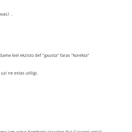
ravas》.
. Same kiel ekzisto def "gxusta" faras "korekta"
uzi ne estas utiligi.
time jam estus bombinta Israelon (kaj Gazaon) antaŭ