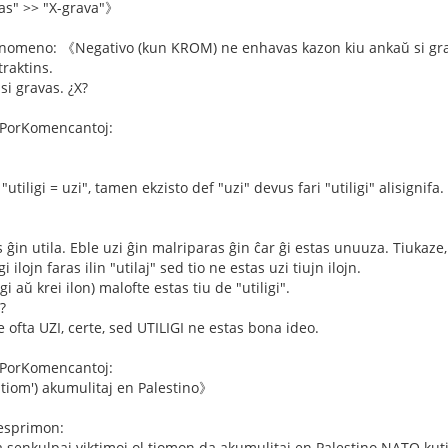
vas" >> "X-grava"》
fenomeno: 《Negativo (kun KROM) ne enhavas kazon kiu ankaŭ si g
raktins.
si gravas. ¿X?
PorKomencantoj:
tiligi = uzi", tamen ekzisto def "uzi" devus fari "utiligi" alisignifa
s ĝin utila. Eble uzi ĝin malriparas ĝin ĉar ĝi estas unuuza. Tiukaze, 
 ilojn faras ilin "utilaj" sed tio ne estas uzi tiujn ilojn.
i aŭ krei ilon) malofte estas tiu de "utiligi".
?
ofta UZI, certe, sed UTILIGI ne estas bona ideo.
PorKomencantoj:
l tiom') akumulitaj en Palestino》
 esprimon:
a senkulpaj viktimoj ol tiomon da akumulitaj en Palestino NATO ku