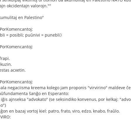
lajn okcidentajn valorojn.""
kumulitaj en Palestino"
PorKomencantoj:
ebli = posibli; puŭnivi = punebli》
PorKomencantoj:
》
frapi.
kuzin.
estas acxetin.
PorKomencantoj:
ala negaciisma kreema kolego jam proponis "virvirino" maldeve ĉe 
raŭfundamenta ŝanĝo en Esperanto:
iĝis ajnseksa "advokato" (se seksindiko konvenus, por kelkaj: "advok
o")
on en bazaj vortoj kiel: patro, frato, viro, edzo, knabo, fraŭlo.
 VIRO: