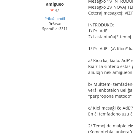
Mesagxo 1\\ INTRODU
amigueo
Mesagxo 2\\ NOVAJ TEM
47
Ceteraj mesagxoj: VI
Prikaži profil
Država:
INTRODUKO:
Sporočila: 3311
1\ Pri AdE'.
2\ Lastantaŭaj* temoj.
1/ Pri AdE'. (a\ Kioo* 
a/ Kioo kaj kialo. AdE'
Kial? La sinteno estas
aliulojn nek amigueon 
b/ Multtem- temfadenoj
verŝi enbotelon ŭel ĝa
"perpropona metodo" 
c/ Kiel mesaĝi ĉe AdE'?
En ĉi temfadeno uzu ĉi
2/ Temoj de malplejek
(Komenteblaj ankoraŭ 