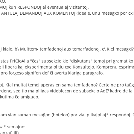
KO.
OJ kun RESPONDOJ al eventualaj vizitantoj.
ZITANTULAJ DEMANDOJ AUX KOMENTOJ (ideale, unu mesagxo por cxiu 
kaj kialo. b\ Multtem- temfadenoj aux temarfadenoj. c\ Kiel mesagxi?
 estas PriĈioAlia "ĉez" subsekcio kie "diskutans" temoj pri gramatik
 pli libera kaj eksperimenta ol tiu cxe Konsultejo. Komprenu espr
pro forgeso signifon def ĉi averta klariga paragrafo.
. Kial multaj temoj aperas en sama temfadeno? Certe ne pro taŭgon 
rdeno, sed tio malpliigas videblecon de subsekcio AdE' kadre de la
kutima ĉe amigueo.
am vian saman mesaĝon (botelon) por viaj plikajpliaj* respondoj. C
sa* semajno:
ankaŭ ili)