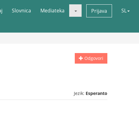
aj
Slovnica
Mediateka
SL
Prijava
Odgovori
Jezik:
Esperanto