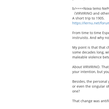
b/====Nova temo NeP
《VIRVIRINO and othe
A short trip to 1905.
https://lernu.net/for
From time to time Esp
instruisto. And why not:
My point is that that 
some decades long, wi
maleable violence be
About VIRVIRINO. That 
your intention, but yo
Besides, the personal 
or even the singular o
one?
That change was antif