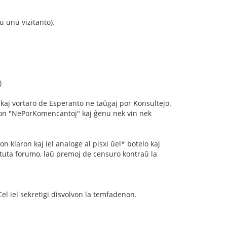
unu vizitanto).
)
o kaj vortaro de Esperanto ne taŭgaj por Konsultejo.
imon "NePorKomencantoj" kaj ĝenu nek vin nek
klaron kaj iel analoge al pisxi ŭel* botelo kaj
 tuta forumo, laŭ premoj de censuro kontraŭ la
el iel sekretigi disvolvon la temfadenon.