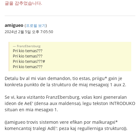
글을 감추었습니다.
amigueo
(
프로필 보기
)
2024년 2월 5일 오후 7:05:50
FranzEbersburg:
Pri kio temas???
Pri kio temas???
Pri kio temas???#
Pri kio temas???
Detalu bv al mi vian demandon, tio estas, priigu* gxin je
konkreta punkto de la strukturo de miaj mesagxoj 1 aux 2.
Se vi, kara vizitanto FranzEbersburg, volas koni gxeneralan
ideon de AeE' (densa aux maldensa), legu tekston INTRODUKO
situan en mia mesagxo 1.
((amigueo trovis sistemon vere efikan por malkuragxi*
komencantoj tralegi AdE': peza kaj regullerniga strukturo)).