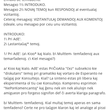
Mesagxo 1\\ INTRODUKO.
Mesagxo 2\\ NOVAJ TEMOJ kun RESPONDOJ al eventualaj
vizitantoj.
Ceteraj mesagxoj: VIZITANTULAJ DEMANDOJ AUX KOMENTOJ
(ideale, unu mesagxo por cxiu unu vizitanto).
INTRODUKO:
1\ Pri AdE'.
2\ Lastantaŭaj* temoj.
1/ Pri AdE'. (a\ Kioo* kaj kialo. b\ Multtem- temfadenoj aux
temarfadenoj. c\ Kiel mesagxi?)
a/ Kioo kaj kialo. AdE' estas PriĈioAlia "ĉez" subsekcio kie
"diskutans" temoj pri gramatiko kaj vortaro de Esperanto ne
taŭgaj por Konsultejo. Kial? La sinteno estas pli libera kaj
eksperimenta ol tiu cxe Konsultejo. Komprenu esprimon
"NePorKomencantoj" kaj ĝenu nek vin nek aliulojn nek
amigueon pro forgeso signifon def ĉi averta klariga paragrafo.
b/ Multtem- temfadenoj. Kial multaj temoj aperas en sama
temfadeno? Certe ne pro taŭgon klaron kaj iel analoge al pisxi