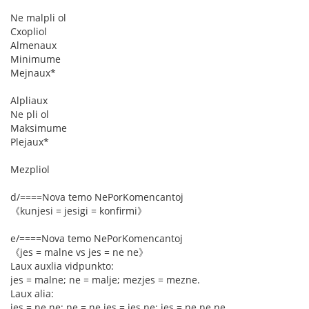
Ne malpli ol
Cxopliol
Almenaux
Minimume
Mejnaux*
Alpliaux
Ne pli ol
Maksimume
Plejaux*
Mezpliol
d/====Nova temo NePorKomencantoj
《kunjesi = jesigi = konfirmi》
e/====Nova temo NePorKomencantoj
《jes = malne vs jes = ne ne》
Laux auxlia vidpunkto:
jes = malne; ne = malje; mezjes = mezne.
Laux alia:
jes = ne ne; ne = ne jes = jes ne; jes = ne ne ne.