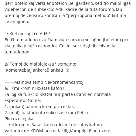
ŭel* botelo kaj verŝi enbotelon ŭel ĝardeno, sed tio malpliigas
videblecon de subsekcio AdE' kadre de la tuta forumo, laŭ
premoj de censuro kontraŭ la "perpropona metodo" kutima
ĉe amigueo.
c/ Kiel mesaĝi ĉe AdE'?
En ĉi temfadeno uzu ĉiam vian saman mesaĝon (botelon) por
viaj plikajpliaj* respondoj. Cel iel sekretigi disvolvon la
temfadenon.
2/ Temoj de malplejeksa* semajno:
(Komenteblaj ankoraŭ ankaŭ ili)
====Malnova temo NePorKomencantoj:
a/ 《mi krom ni sxatas kafon》
La logika funkcio KROM nur parte uzans en normala
Esperanto. Nome:
1. (ankaŭ) banano krom piro estas.
2. (mal)ĉiu studento sukcesas krom Petro.
Plia uzo logikas:
-- mi krom ni ŝatas kafon (do, mi ne ŝatas kafon).
Variantoj de KROM povus faciligi/ampligi ĝian uzon: