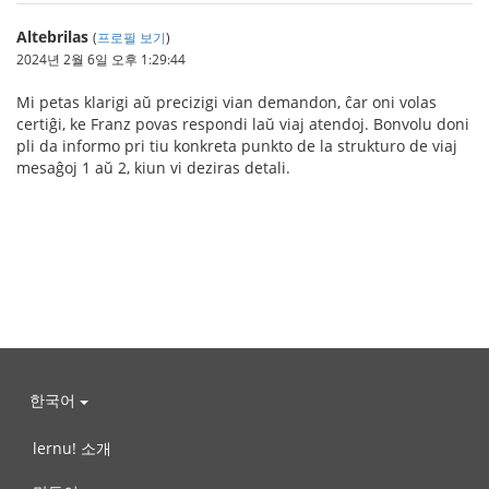
Altebrilas
(
프로필 보기
)
2024년 2월 6일 오후 1:29:44
Mi petas klarigi aŭ precizigi vian demandon, ĉar oni volas
certiĝi, ke Franz povas respondi laŭ viaj atendoj. Bonvolu doni
pli da informo pri tiu konkreta punkto de la strukturo de viaj
mesaĝoj 1 aŭ 2, kiun vi deziras detali.
한국어
lernu! 소개