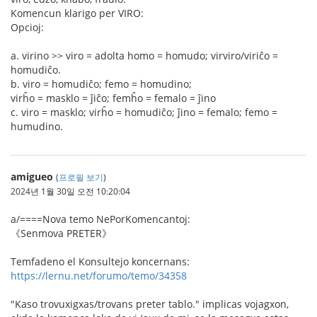
Komencun klarigo per VIRO:
Opcioj:
a. virino >> viro = adolta homo = homudo; virviro/viriĉo =
homudiĉo.
b. viro = homudiĉo; femo = homudino;
virĥo = masklo = ĵiĉo; femĥo = femalo = ĵino
c. viro = masklo; virĥo = homudiĉo; ĵino = femalo; femo =
humudino.
amigueo
(
프로필 보기
)
2024년 1월 30일 오전 10:20:04
a/====Nova temo NePorKomencantoj:
《Senmova PRETER》
Temfadeno el Konsultejo koncernans:
https://lernu.net/forumo/temo/34358
"Kaso trovuxigxas/trovans preter tablo." implicas vojagxon,