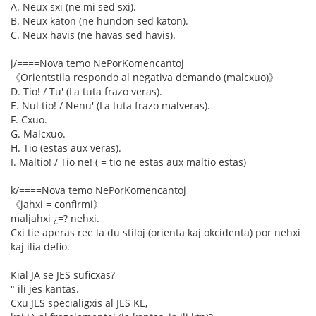
A. Neux sxi (ne mi sed sxi).
B. Neux katon (ne hundon sed katon).
C. Neux havis (ne havas sed havis).
j/====Nova temo NePorKomencantoj
《Orientstila respondo al negativa demando (malcxuo)》
D. Tio! / Tu' (La tuta frazo veras).
E. Nul tio! / Nenu' (La tuta frazo malveras).
F. Cxuo.
G. Malcxuo.
H. Tio (estas aux veras).
I. Maltio! / Tio ne! ( = tio ne estas aux maltio estas)
k/====Nova temo NePorKomencantoj
《jahxi = confirmi》
maljahxi ¿=? nehxi.
Cxi tie aperas ree la du stiloj (orienta kaj okcidenta) por nehxi
kaj ilia defio.
Kial JA se JES suficxas?
" ili jes kantas.
Cxu JES specialigxis al JES KE,