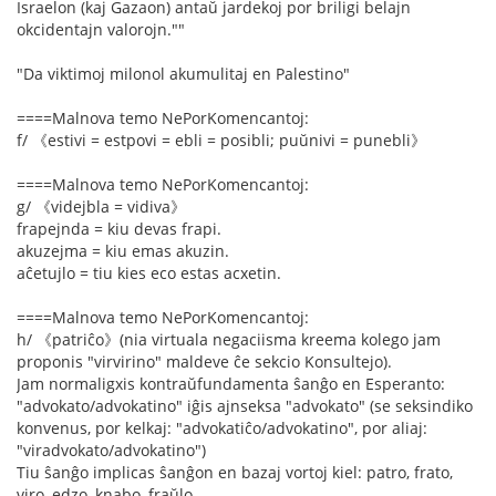
Israelon (kaj Gazaon) antaŭ jardekoj por briligi belajn
okcidentajn valorojn.""
"Da viktimoj milonol akumulitaj en Palestino"
====Malnova temo NePorKomencantoj:
f/ 《estivi = estpovi = ebli = posibli; puŭnivi = punebli》
====Malnova temo NePorKomencantoj:
g/ 《videjbla = vidiva》
frapejnda = kiu devas frapi.
akuzejma = kiu emas akuzin.
aĉetujlo = tiu kies eco estas acxetin.
====Malnova temo NePorKomencantoj:
h/ 《patriĉo》(nia virtuala negaciisma kreema kolego jam
proponis "virvirino" maldeve ĉe sekcio Konsultejo).
Jam normaligxis kontraŭfundamenta ŝanĝo en Esperanto:
"advokato/advokatino" iĝis ajnseksa "advokato" (se seksindiko
konvenus, por kelkaj: "advokatiĉo/advokatino", por aliaj:
"viradvokato/advokatino")
Tiu ŝanĝo implicas ŝanĝon en bazaj vortoj kiel: patro, frato,
viro, edzo, knabo, fraŭlo.