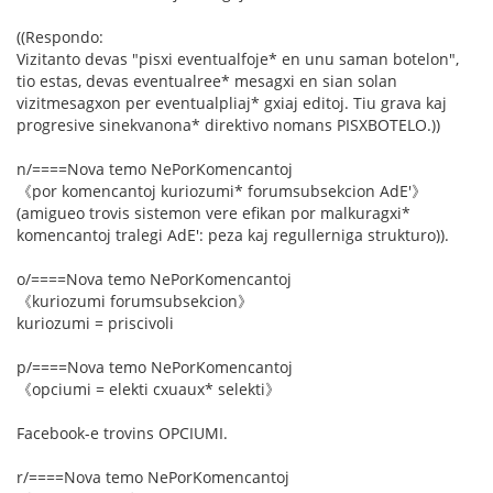
((Respondo:
Vizitanto devas "pisxi eventualfoje* en unu saman botelon",
tio estas, devas eventualree* mesagxi en sian solan
vizitmesagxon per eventualpliaj* gxiaj editoj. Tiu grava kaj
progresive sinekvanona* direktivo nomans PISXBOTELO.))
n/====Nova temo NePorKomencantoj
《por komencantoj kuriozumi* forumsubsekcion AdE'》
(amigueo trovis sistemon vere efikan por malkuragxi*
komencantoj tralegi AdE': peza kaj regullerniga strukturo)).
o/====Nova temo NePorKomencantoj
《kuriozumi forumsubsekcion》
kuriozumi = priscivoli
p/====Nova temo NePorKomencantoj
《opciumi = elekti cxuaux* selekti》
Facebook-e trovins OPCIUMI.
r/====Nova temo NePorKomencantoj