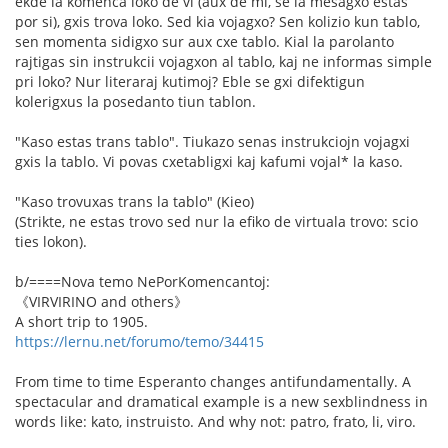
ekde la komenca loko de vi (aux de mi, se la mesagxo estas
por si), gxis trova loko. Sed kia vojagxo? Sen kolizio kun tablo,
sen momenta sidigxo sur aux cxe tablo. Kial la parolanto
rajtigas sin instrukcii vojagxon al tablo, kaj ne informas simple
pri loko? Nur literaraj kutimoj? Eble se gxi difektigun
kolerigxus la posedanto tiun tablon.
"Kaso estas trans tablo". Tiukazo senas instrukciojn vojagxi
gxis la tablo. Vi povas cxetabligxi kaj kafumi vojal* la kaso.
"Kaso trovuxas trans la tablo" (Kieo)
(Strikte, ne estas trovo sed nur la efiko de virtuala trovo: scio
ties lokon).
b/====Nova temo NePorKomencantoj:
《VIRVIRINO and others》
A short trip to 1905.
https://lernu.net/forumo/temo/34415
From time to time Esperanto changes antifundamentally. A
spectacular and dramatical example is a new sexblindness in
words like: kato, instruisto. And why not: patro, frato, li, viro.