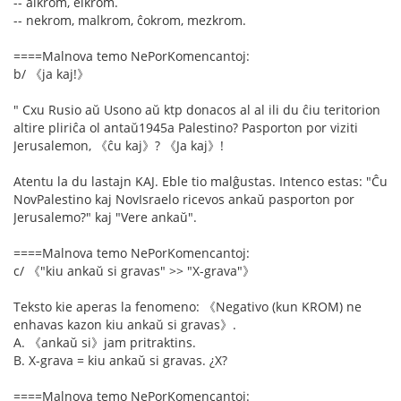
-- alkrom, elkrom.
-- nekrom, malkrom, ĉokrom, mezkrom.
====Malnova temo NePorKomencantoj:
b/ 《ja kaj!》
" Cxu Rusio aŭ Usono aŭ ktp donacos al al ili du ĉiu teritorion
altire pliriĉa ol antaŭ1945a Palestino? Pasporton por viziti
Jerusalemon, 《ĉu kaj》? 《Ja kaj》!
Atentu la du lastajn KAJ. Eble tio malĝustas. Intenco estas: "Ĉu
NovPalestino kaj NovIsraelo ricevos ankaŭ pasporton por
Jerusalemo?" kaj "Vere ankaŭ".
====Malnova temo NePorKomencantoj:
c/ 《"kiu ankaŭ si gravas" >> "X-grava"》
Teksto kie aperas la fenomeno: 《Negativo (kun KROM) ne
enhavas kazon kiu ankaŭ si gravas》.
A. 《ankaŭ si》jam pritraktins.
B. X-grava = kiu ankaŭ si gravas. ¿X?
====Malnova temo NePorKomencantoj: