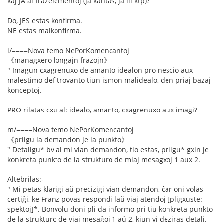
kaj JA al frazelementoj (ja kantas, ja ili ktp)?
Do, JES estas konfirma.
NE estas malkonfirma.
l/====Nova temo NePorKomencantoj
《managxero longajn frazojn》
" Imagun cxagrenuxo de amanto idealon pro nescio aux
malestimo def trovanto tiun ismon malidealo, den priaj bazaj
konceptoj.
PRO rilatas cxu al: idealo, amanto, cxagrenuxo aux imagi?
m/====Nova temo NePorKomencantoj
《priigu la demandon je la punkto》
" Detaligu* bv al mi vian demandon, tio estas, priigu* gxin je
konkreta punkto de la strukturo de miaj mesagxoj 1 aux 2.
Altebrilas:-
" Mi petas klarigi aŭ precizigi vian demandon, ĉar oni volas
certiĝi, ke Franz povas respondi laŭ viaj atendoj [pligxuste:
spektoj]*. Bonvolu doni pli da informo pri tiu konkreta punkto
de la strukturo de viaj mesaĝoj 1 aŭ 2, kiun vi deziras detali.