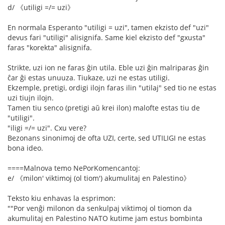
d/ 《utiligi =/= uzi》
En normala Esperanto "utiligi = uzi", tamen ekzisto def "uzi"
devus fari "utiligi" alisignifa. Same kiel ekzisto def "gxusta"
faras "korekta" alisignifa.
Strikte, uzi ion ne faras ĝin utila. Eble uzi ĝin malriparas ĝin
ĉar ĝi estas unuuza. Tiukaze, uzi ne estas utiligi.
Ekzemple, pretigi, ordigi ilojn faras ilin "utilaj" sed tio ne estas
uzi tiujn ilojn.
Tamen tiu senco (pretigi aŭ krei ilon) malofte estas tiu de
"utiligi".
"iligi =/= uzi". Cxu vere?
Bezonans sinonimoj de ofta UZI, certe, sed UTILIGI ne estas
bona ideo.
====Malnova temo NePorKomencantoj:
e/ 《milon' viktimoj (ol tiom') akumulitaj en Palestino》
Teksto kiu enhavas la esprimon:
""Por venĝi milonon da senkulpaj viktimoj ol tiomon da
akumulitaj en Palestino NATO kutime jam estus bombinta