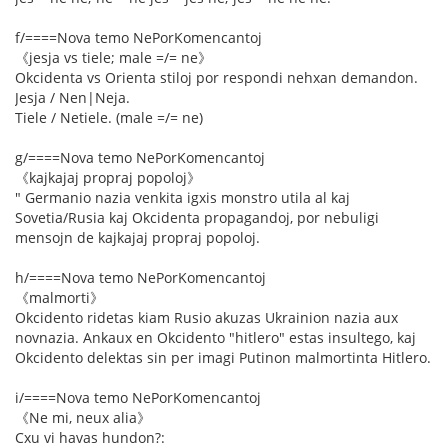
f/====Nova temo NePorKomencantoj
《jesja vs tiele; male =/= ne》
Okcidenta vs Orienta stiloj por respondi nehxan demandon.
Jesja / Nen|Neja.
Tiele / Netiele. (male =/= ne)
g/====Nova temo NePorKomencantoj
《kajkajaj propraj popoloj》
" Germanio nazia venkita igxis monstro utila al kaj
Sovetia/Rusia kaj Okcidenta propagandoj, por nebuligi
mensojn de kajkajaj propraj popoloj.
h/====Nova temo NePorKomencantoj
《malmorti》
Okcidento ridetas kiam Rusio akuzas Ukrainion nazia aux
novnazia. Ankaux en Okcidento "hitlero" estas insultego, kaj
Okcidento delektas sin per imagi Putinon malmortinta Hitlero.
i/====Nova temo NePorKomencantoj
《Ne mi, neux alia》
Cxu vi havas hundon?: