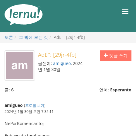
본
문
메
으
뉴
로
토론
그 밖에 모든 것
AdE'': [29jr-4fb]
AdE'': [29jr-4fb]
댓글 쓰기
글쓴이:
amigueo
, 2024
년 1월 30일
글:
6
언어:
Esperanto
amigueo
(
프로필 보기
)
2024년 1월 30일 오전 7:35:11
NePorKomencantoj
Enhavo de temfadeno: