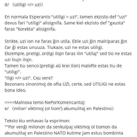
d/ 《utiligi =/= uzi》
En normala Esperanto "utiligi = uzi", tamen ekzisto def "uzi"
devus fari "utiligi" alisignifa. Same kiel ekzisto def "gxusta"
faras "korekta" alisignifa.
Strikte, uzi ion ne faras ĝin utila. Eble uzi ĝin malriparas ĝin
ĉar ĝi estas unuuza. Tiukaze, uzi ne estas utiligi.
Ekzemple, pretigi, ordigi ilojn faras ilin "utilaj" sed tio ne estas
uzi tiujn ilojn.
Tamen tiu senco (pretigi aŭ krei ilon) malofte estas tiu de
"utiligi".
"iligi =/= uzi". Cxu vere?
Bezonans sinonimoj de ofta UZI, certe, sed UTILIGI ne estas
bona ideo.
====Malnova temo NePorKomencantoj:
e/ 《milon' viktimoj (ol tiom') akumulitaj en Palestino》
Teksto kiu enhavas la esprimon:
""Por venĝi milonon da senkulpaj viktimoj ol tiomon da
akumulitaj en Palestino NATO kutime jam estus bombinta