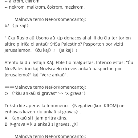
-- alkrom, elkrom.
-- nekrom, malkrom, ĉokrom, mezkrom.
====Malnova temo NePorKomencantoj:
b/ 《ja kaj!》
" Cxu Rusio aŭ Usono aŭ ktp donacos al al ili du ĉiu teritorion
altire pliriĉa ol antaŭ1945a Palestino? Pasporton por viziti
Jerusalemon, 《ĉu kaj》? 《Ja kaj》!
Atentu la du lastajn KAJ. Eble tio malĝustas. Intenco estas: "Ĉu
NovPalestino kaj NovIsraelo ricevos ankaŭ pasporton por
Jerusalemo?" kaj "Vere ankaŭ".
====Malnova temo NePorKomencantoj:
c/ 《"kiu ankaŭ si gravas" >> "X-grava"》
Teksto kie aperas la fenomeno: 《Negativo (kun KROM) ne
enhavas kazon kiu ankaŭ si gravas》.
A. 《ankaŭ si》jam pritraktins.
B. X-grava = kiu ankaŭ si gravas. ¿X?
====Malnova temo NePorKomencantoj: