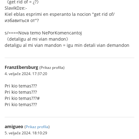
《get rid of = ¿?》
SlavikDze:-
Kiel eblas esprimi en esperanto la nocion "get rid of/
избавиться от"?
s/====Nova temo NePorKomencantoj
《detaligu al mi vian mandon》
detaligu al mi vian mandon = igu min detali vian demandon
FranzEbersburg
(Prikaz profila)
4. veljače 2024. 17:37:20
Pri kio temas???
Pri kio temas???
Pri kio temas???#
Pri kio temas???
amigueo
(
Prikaz profila
)
5. veljače 2024. 18:10:29