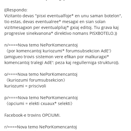
((Respondo:
Vizitanto devas "pisxi eventualfoje* en unu saman botelon",
tio estas, devas eventualree* mesagxi en sian solan
vizitmesagxon per eventualpliaj* gxiaj editoj. Tiu grava kaj
progresive sinekvanona* direktivo nomans PISXBOTELO.))
n/====Nova temo NePorKomencantoj
《por komencantoj kuriozumi* forumsubsekcion AdE'》
(amigueo trovis sistemon vere efikan por malkuragxi*
komencantoj tralegi AdE': peza kaj regullerniga strukturo)).
o/====Nova temo NePorKomencantoj
《kuriozumi forumsubsekcion》
kuriozumi = priscivoli
p/====Nova temo NePorKomencantoj
《opciumi = elekti cxuaux* selekti》
Facebook-e trovins OPCIUMI.
r/====Nova temo NePorKomencantoj