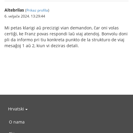
Altebrilas
(
Prikaz profila
)
6. veljače 2024. 13:29:44
Mi petas klarigi aŭ precizigi vian demandon, ĉar oni volas
certiĝi, ke Franz povas respondi laŭ viaj atendoj. Bonvolu doni
pli da informo pri tiu konkreta punkto de la strukturo de viaj
mesaĝoj 1 aŭ 2, kiun vi deziras detali.
Hrvatski
O nama