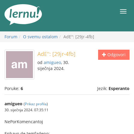
Sadržaj
Meni
Forum
O svemu ostalom
AdE'': [29jr-4fb]
AdE'': [29jr-4fb]
Odgovori
od
amigueo
, 30.
siječnja 2024.
Poruke:
6
Jezik:
Esperanto
amigueo
(
Prikaz profila
)
30. siječnja 2024. 07:35:11
NePorKomencantoj
Enhavo de temfadeno: