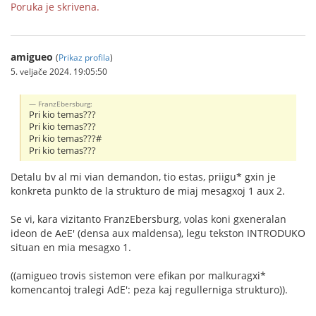
Poruka je skrivena.
amigueo
(
Prikaz profila
)
5. veljače 2024. 19:05:50
FranzEbersburg:
Pri kio temas???
Pri kio temas???
Pri kio temas???#
Pri kio temas???
Detalu bv al mi vian demandon, tio estas, priigu* gxin je
konkreta punkto de la strukturo de miaj mesagxoj 1 aux 2.
Se vi, kara vizitanto FranzEbersburg, volas koni gxeneralan
ideon de AeE' (densa aux maldensa), legu tekston INTRODUKO
situan en mia mesagxo 1.
((amigueo trovis sistemon vere efikan por malkuragxi*
komencantoj tralegi AdE': peza kaj regullerniga strukturo)).