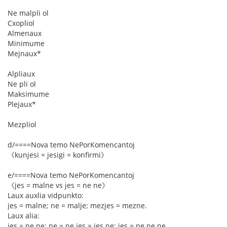
Ne malpli ol
Cxopliol
Almenaux
Minimume
Mejnaux*
Alpliaux
Ne pli ol
Maksimume
Plejaux*
Mezpliol
d/====Nova temo NePorKomencantoj
《kunjesi = jesigi = konfirmi》
e/====Nova temo NePorKomencantoj
《jes = malne vs jes = ne ne》
Laux auxlia vidpunkto:
jes = malne; ne = malje; mezjes = mezne.
Laux alia:
jes = ne ne; ne = ne jes = jes ne; jes = ne ne ne.