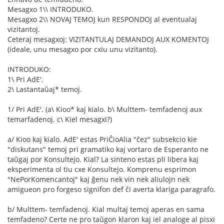
Mesagxo 1\\ INTRODUKO.
Mesagxo 2\\ NOVAJ TEMOJ kun RESPONDOJ al eventualaj
vizitantoj.
Ceteraj mesagxoj: VIZITANTULAJ DEMANDOJ AUX KOMENTOJ
(ideale, unu mesagxo por cxiu unu vizitanto).
INTRODUKO:
1\ Pri AdE'.
2\ Lastantaŭaj* temoj.
1/ Pri AdE'. (a\ Kioo* kaj kialo. b\ Multtem- temfadenoj aux
temarfadenoj. c\ Kiel mesagxi?)
a/ Kioo kaj kialo. AdE' estas PriĈioAlia "ĉez" subsekcio kie
"diskutans" temoj pri gramatiko kaj vortaro de Esperanto ne
taŭgaj por Konsultejo. Kial? La sinteno estas pli libera kaj
eksperimenta ol tiu cxe Konsultejo. Komprenu esprimon
"NePorKomencantoj" kaj ĝenu nek vin nek aliulojn nek
amigueon pro forgeso signifon def ĉi averta klariga paragrafo.
b/ Multtem- temfadenoj. Kial multaj temoj aperas en sama
temfadeno? Certe ne pro taŭgon klaron kaj iel analoge al pisxi