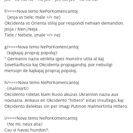
f/====Nova temo NePorKomencantoj
《jesja vs tiele; male =/= ne》
Okcidenta vs Orienta stiloj por respondi nehxan demandon.
Jesja / Nen|Neja.
Tiele / Netiele. (male =/= ne)
g/====Nova temo NePorKomencantoj
《kajkajaj propraj popoloj》
" Germanio nazia venkita igxis monstro utila al kaj
Sovetia/Rusia kaj Okcidenta propagandoj, por nebuligi
mensojn de kajkajaj propraj popoloj.
h/====Nova temo NePorKomencantoj
《malmorti》
Okcidento ridetas kiam Rusio akuzas Ukrainion nazia aux
novnazia. Ankaux en Okcidento "hitlero" estas insultego, kaj
Okcidento delektas sin per imagi Putinon malmortinta Hitlero.
i/====Nova temo NePorKomencantoj
《Ne mi, neux alia》
Cxu vi havas hundon?: