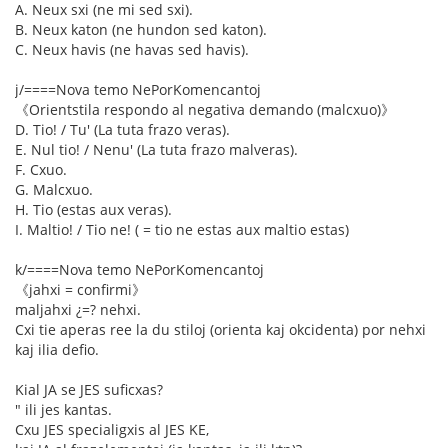
A. Neux sxi (ne mi sed sxi).
B. Neux katon (ne hundon sed katon).
C. Neux havis (ne havas sed havis).
j/====Nova temo NePorKomencantoj
《Orientstila respondo al negativa demando (malcxuo)》
D. Tio! / Tu' (La tuta frazo veras).
E. Nul tio! / Nenu' (La tuta frazo malveras).
F. Cxuo.
G. Malcxuo.
H. Tio (estas aux veras).
I. Maltio! / Tio ne! ( = tio ne estas aux maltio estas)
k/====Nova temo NePorKomencantoj
《jahxi = confirmi》
maljahxi ¿=? nehxi.
Cxi tie aperas ree la du stiloj (orienta kaj okcidenta) por nehxi
kaj ilia defio.
Kial JA se JES suficxas?
" ili jes kantas.
Cxu JES specialigxis al JES KE,