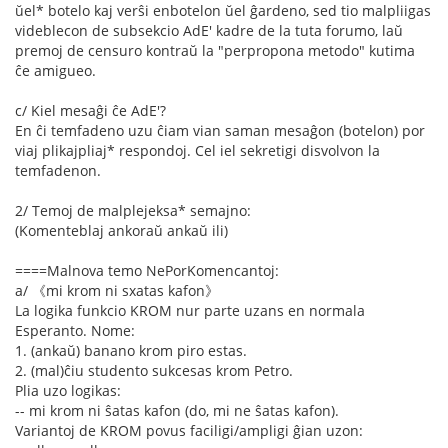
ŭel* botelo kaj verŝi enbotelon ŭel ĝardeno, sed tio malpliigas
videblecon de subsekcio AdE' kadre de la tuta forumo, laŭ
premoj de censuro kontraŭ la "perpropona metodo" kutima
ĉe amigueo.
c/ Kiel mesaĝi ĉe AdE'?
En ĉi temfadeno uzu ĉiam vian saman mesaĝon (botelon) por
viaj plikajpliaj* respondoj. Cel iel sekretigi disvolvon la
temfadenon.
2/ Temoj de malplejeksa* semajno:
(Komenteblaj ankoraŭ ankaŭ ili)
====Malnova temo NePorKomencantoj:
a/ 《mi krom ni sxatas kafon》
La logika funkcio KROM nur parte uzans en normala
Esperanto. Nome:
1. (ankaŭ) banano krom piro estas.
2. (mal)ĉiu studento sukcesas krom Petro.
Plia uzo logikas:
-- mi krom ni ŝatas kafon (do, mi ne ŝatas kafon).
Variantoj de KROM povus faciligi/ampligi ĝian uzon: