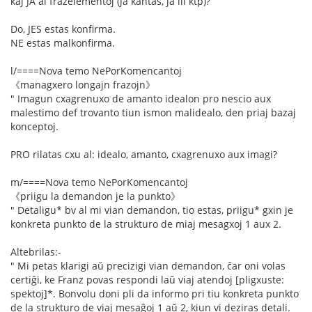
kaj JA al frazelementoj (ja kantas, ja ili ktp)?
Do, JES estas konfirma.
NE estas malkonfirma.
l/====Nova temo NePorKomencantoj
《managxero longajn frazojn》
" Imagun cxagrenuxo de amanto idealon pro nescio aux
malestimo def trovanto tiun ismon malidealo, den priaj bazaj
konceptoj.
PRO rilatas cxu al: idealo, amanto, cxagrenuxo aux imagi?
m/====Nova temo NePorKomencantoj
《priigu la demandon je la punkto》
" Detaligu* bv al mi vian demandon, tio estas, priigu* gxin je
konkreta punkto de la strukturo de miaj mesagxoj 1 aux 2.
Altebrilas:-
" Mi petas klarigi aŭ precizigi vian demandon, ĉar oni volas
certiĝi, ke Franz povas respondi laŭ viaj atendoj [pligxuste:
spektoj]*. Bonvolu doni pli da informo pri tiu konkreta punkto
de la strukturo de viaj mesaĝoj 1 aŭ 2, kiun vi deziras detali.