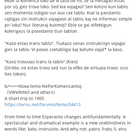
ekde la komenca loko de vi (aux de mi, se la mesagxo estas
por si), gxis trova loko. Sed kia vojagxo? Sen kolizio kun tablo,
sen momenta sidigxo sur aux cxe tablo. Kial la parolanto
rajtigas sin instrukcii vojagxon al tablo, kaj ne informas simple
pri loko? Nur literaraj kutimoj? Eble se gxi difektigun
kolerigxus la posedanto tiun tablon.
"Kaso estas trans tablo". Tiukazo senas instrukciojn vojagxi
gxis la tablo. Vi povas cxetabligxi kaj kafumi vojal* la kaso.
"Kaso trovuxas trans la tablo" (Kieo)
(Strikte, ne estas trovo sed nur la efiko de virtuala trovo: scio
ties lokon).
b/====Nova temo NePorKomencantoj:
《VIRVIRINO and others》
A short trip to 1905.
https://lernu.net/forumo/temo/34415
From time to time Esperanto changes antifundamentally. A
spectacular and dramatical example is a new sexblindness in
words like: kato, instruisto. And why not: patro, frato, li, viro.