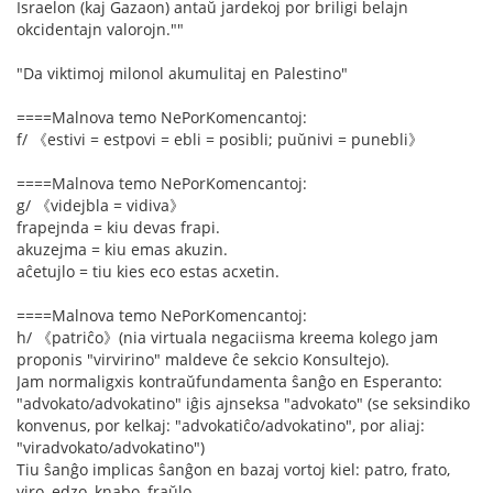
Israelon (kaj Gazaon) antaŭ jardekoj por briligi belajn
okcidentajn valorojn.""
"Da viktimoj milonol akumulitaj en Palestino"
====Malnova temo NePorKomencantoj:
f/ 《estivi = estpovi = ebli = posibli; puŭnivi = punebli》
====Malnova temo NePorKomencantoj:
g/ 《videjbla = vidiva》
frapejnda = kiu devas frapi.
akuzejma = kiu emas akuzin.
aĉetujlo = tiu kies eco estas acxetin.
====Malnova temo NePorKomencantoj:
h/ 《patriĉo》(nia virtuala negaciisma kreema kolego jam
proponis "virvirino" maldeve ĉe sekcio Konsultejo).
Jam normaligxis kontraŭfundamenta ŝanĝo en Esperanto:
"advokato/advokatino" iĝis ajnseksa "advokato" (se seksindiko
konvenus, por kelkaj: "advokatiĉo/advokatino", por aliaj:
"viradvokato/advokatino")
Tiu ŝanĝo implicas ŝanĝon en bazaj vortoj kiel: patro, frato,
viro, edzo, knabo, fraŭlo.