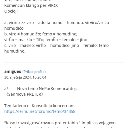
Komencun klarigo per VIRO:
Opcioj:
a. virino >> viro = adolta homo = homudo; virviro/viriĉo =
homudiĉo.
b. viro = homudiĉo; femo = homudino;
virĥo = masklo = ĵiĉo; femĥo = femalo = ĵino
c. viro = masklo; virĥo = homudiĉo; ĵino = femalo; femo =
humudino.
amigueo
(
Prikaz profila
)
30. siječnja 2024. 10:20:04
a/====Nova temo NePorKomencantoj:
《Senmova PRETER》
Temfadeno el Konsultejo koncernans:
https://lernu.net/forumo/temo/34358
"Kaso trovuxigxas/trovans preter tablo." implicas vojagxon,