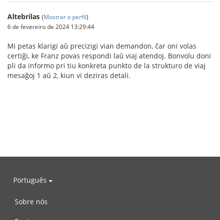
Altebrilas
(
Mostrar o perfil
)
6 de fevereiro de 2024 13:29:44
Mi petas klarigi aŭ precizigi vian demandon, ĉar oni volas
certiĝi, ke Franz povas respondi laŭ viaj atendoj. Bonvolu doni
pli da informo pri tiu konkreta punkto de la strukturo de viaj
mesaĝoj 1 aŭ 2, kiun vi deziras detali.
Português
Sobre nós