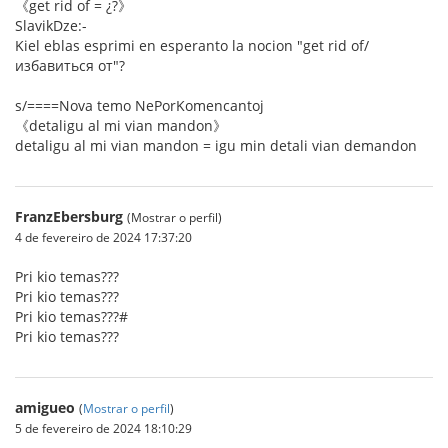
《get rid of = ¿?》
SlavikDze:-
Kiel eblas esprimi en esperanto la nocion "get rid of/
избавиться от"?
s/====Nova temo NePorKomencantoj
《detaligu al mi vian mandon》
detaligu al mi vian mandon = igu min detali vian demandon
FranzEbersburg
(Mostrar o perfil)
4 de fevereiro de 2024 17:37:20
Pri kio temas???
Pri kio temas???
Pri kio temas???#
Pri kio temas???
amigueo
(
Mostrar o perfil
)
5 de fevereiro de 2024 18:10:29