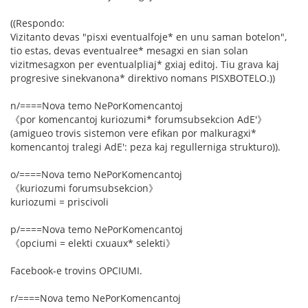
((Respondo:
Vizitanto devas "pisxi eventualfoje* en unu saman botelon",
tio estas, devas eventualree* mesagxi en sian solan
vizitmesagxon per eventualpliaj* gxiaj editoj. Tiu grava kaj
progresive sinekvanona* direktivo nomans PISXBOTELO.))
n/====Nova temo NePorKomencantoj
《por komencantoj kuriozumi* forumsubsekcion AdE'》
(amigueo trovis sistemon vere efikan por malkuragxi*
komencantoj tralegi AdE': peza kaj regullerniga strukturo)).
o/====Nova temo NePorKomencantoj
《kuriozumi forumsubsekcion》
kuriozumi = priscivoli
p/====Nova temo NePorKomencantoj
《opciumi = elekti cxuaux* selekti》
Facebook-e trovins OPCIUMI.
r/====Nova temo NePorKomencantoj