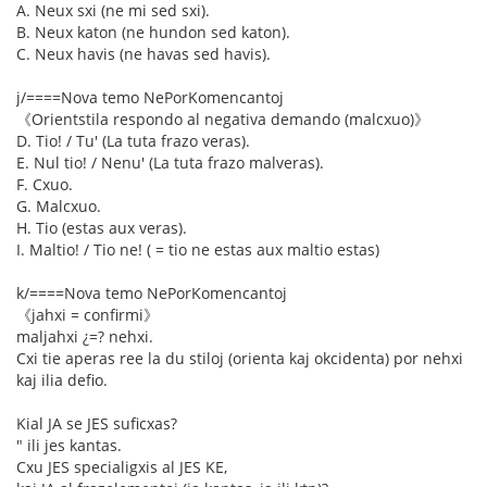
A. Neux sxi (ne mi sed sxi).
B. Neux katon (ne hundon sed katon).
C. Neux havis (ne havas sed havis).
j/====Nova temo NePorKomencantoj
《Orientstila respondo al negativa demando (malcxuo)》
D. Tio! / Tu' (La tuta frazo veras).
E. Nul tio! / Nenu' (La tuta frazo malveras).
F. Cxuo.
G. Malcxuo.
H. Tio (estas aux veras).
I. Maltio! / Tio ne! ( = tio ne estas aux maltio estas)
k/====Nova temo NePorKomencantoj
《jahxi = confirmi》
maljahxi ¿=? nehxi.
Cxi tie aperas ree la du stiloj (orienta kaj okcidenta) por nehxi
kaj ilia defio.
Kial JA se JES suficxas?
" ili jes kantas.
Cxu JES specialigxis al JES KE,