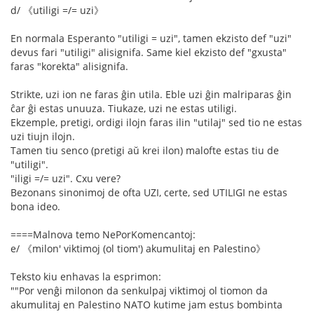
d/ 《utiligi =/= uzi》
En normala Esperanto "utiligi = uzi", tamen ekzisto def "uzi"
devus fari "utiligi" alisignifa. Same kiel ekzisto def "gxusta"
faras "korekta" alisignifa.
Strikte, uzi ion ne faras ĝin utila. Eble uzi ĝin malriparas ĝin
ĉar ĝi estas unuuza. Tiukaze, uzi ne estas utiligi.
Ekzemple, pretigi, ordigi ilojn faras ilin "utilaj" sed tio ne estas
uzi tiujn ilojn.
Tamen tiu senco (pretigi aŭ krei ilon) malofte estas tiu de
"utiligi".
"iligi =/= uzi". Cxu vere?
Bezonans sinonimoj de ofta UZI, certe, sed UTILIGI ne estas
bona ideo.
====Malnova temo NePorKomencantoj:
e/ 《milon' viktimoj (ol tiom') akumulitaj en Palestino》
Teksto kiu enhavas la esprimon:
""Por venĝi milonon da senkulpaj viktimoj ol tiomon da
akumulitaj en Palestino NATO kutime jam estus bombinta