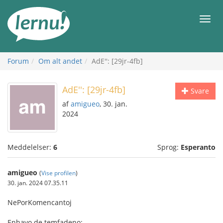
Til
indholdet
Men
Forum
Om alt andet
AdE'': [29jr-4fb]
AdE'': [29jr-4fb]
Svare
af
amigueo
, 30. jan.
2024
Meddelelser:
6
Sprog:
Esperanto
amigueo
(
Vise profilen
)
30. jan. 2024 07.35.11
NePorKomencantoj
Enhavo de temfadeno: