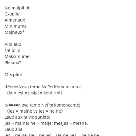
Ne malpli ol
Cxopliol
Almenaux
Minimume
Mejnaux*
Alpliaux
Ne pli ol
Maksimume
Plejaux*
Mezpliol
d/====Nova temo NePorKomencantoj
《kunjesi = jesigi = konfirmi》
e/====Nova temo NePorKomencantoj
《jes = malne vs jes = ne ne》
Laux auxlia vidpunkto:
jes = malne; ne = malje; mezjes = mezne.
Laux alia:
jes = ne ne; ne = ne jes = jes ne; jes = ne ne ne.