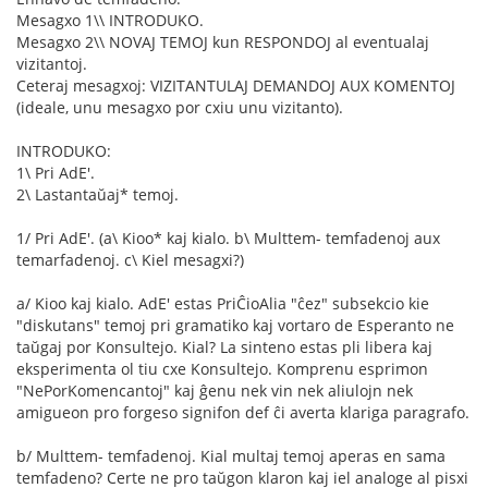
Mesagxo 1\\ INTRODUKO.
Mesagxo 2\\ NOVAJ TEMOJ kun RESPONDOJ al eventualaj
vizitantoj.
Ceteraj mesagxoj: VIZITANTULAJ DEMANDOJ AUX KOMENTOJ
(ideale, unu mesagxo por cxiu unu vizitanto).
INTRODUKO:
1\ Pri AdE'.
2\ Lastantaŭaj* temoj.
1/ Pri AdE'. (a\ Kioo* kaj kialo. b\ Multtem- temfadenoj aux
temarfadenoj. c\ Kiel mesagxi?)
a/ Kioo kaj kialo. AdE' estas PriĈioAlia "ĉez" subsekcio kie
"diskutans" temoj pri gramatiko kaj vortaro de Esperanto ne
taŭgaj por Konsultejo. Kial? La sinteno estas pli libera kaj
eksperimenta ol tiu cxe Konsultejo. Komprenu esprimon
"NePorKomencantoj" kaj ĝenu nek vin nek aliulojn nek
amigueon pro forgeso signifon def ĉi averta klariga paragrafo.
b/ Multtem- temfadenoj. Kial multaj temoj aperas en sama
temfadeno? Certe ne pro taŭgon klaron kaj iel analoge al pisxi