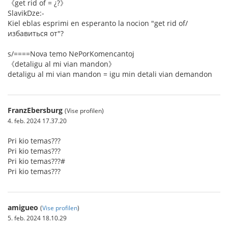
《get rid of = ¿?》
SlavikDze:-
Kiel eblas esprimi en esperanto la nocion "get rid of/
избавиться от"?
s/====Nova temo NePorKomencantoj
《detaligu al mi vian mandon》
detaligu al mi vian mandon = igu min detali vian demandon
FranzEbersburg
(Vise profilen)
4. feb. 2024 17.37.20
Pri kio temas???
Pri kio temas???
Pri kio temas???#
Pri kio temas???
amigueo
(
Vise profilen
)
5. feb. 2024 18.10.29