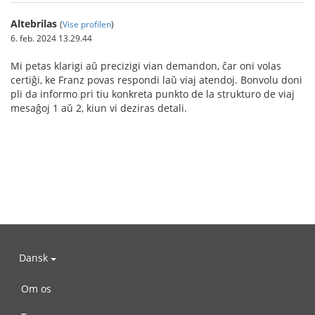
Altebrilas
(
Vise profilen
)
6. feb. 2024 13.29.44
Mi petas klarigi aŭ precizigi vian demandon, ĉar oni volas
certiĝi, ke Franz povas respondi laŭ viaj atendoj. Bonvolu doni
pli da informo pri tiu konkreta punkto de la strukturo de viaj
mesaĝoj 1 aŭ 2, kiun vi deziras detali.
Dansk
Om os