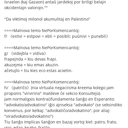
Israelon (kaj Gazaon) antaŭ jardekoj por briligi belajn
okcidentajn valorojn.""
"Da viktimoj milonol akumulitaj en Palestino"
====Malnova temo NePorKomencantoj:
f/ 《estivi = estpovi = ebli = posibli; puŭnivi = punebli》
====Malnova temo NePorKomencantoj:
g/ 《videjbla = vidiva》
frapejnda = kiu devas frapi.
akuzejma = kiu emas akuzin.
aĉetujlo = tiu kies eco estas acxetin.
====Malnova temo NePorKomencantoj:
h/ 《patriĉo》(nia virtuala negaciisma kreema kolego jam
proponis "virvirino" maldeve ĉe sekcio Konsultejo).
Jam normaligxis kontraŭfundamenta ŝanĝo en Esperanto:
"advokato/advokatino" iĝis ajnseksa "advokato" (se seksindiko
konvenus, por kelkaj: "advokatiĉo/advokatino", por aliaj:
"viradvokato/advokatino")
Tiu ŝanĝo implicas ŝanĝon en bazaj vortoj kiel: patro, frato,
viro, edzo, knabo, fraŭlo.