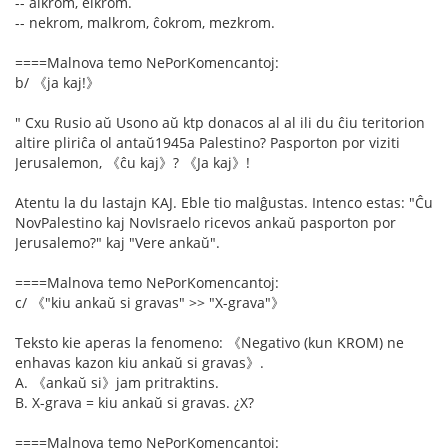
-- alkrom, elkrom.
-- nekrom, malkrom, ĉokrom, mezkrom.
====Malnova temo NePorKomencantoj:
b/ 《ja kaj!》
" Cxu Rusio aŭ Usono aŭ ktp donacos al al ili du ĉiu teritorion
altire pliriĉa ol antaŭ1945a Palestino? Pasporton por viziti
Jerusalemon, 《ĉu kaj》? 《Ja kaj》!
Atentu la du lastajn KAJ. Eble tio malĝustas. Intenco estas: "Ĉu
NovPalestino kaj NovIsraelo ricevos ankaŭ pasporton por
Jerusalemo?" kaj "Vere ankaŭ".
====Malnova temo NePorKomencantoj:
c/ 《"kiu ankaŭ si gravas" >> "X-grava"》
Teksto kie aperas la fenomeno: 《Negativo (kun KROM) ne
enhavas kazon kiu ankaŭ si gravas》.
A. 《ankaŭ si》jam pritraktins.
B. X-grava = kiu ankaŭ si gravas. ¿X?
====Malnova temo NePorKomencantoj: