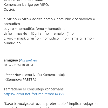
Komencun klarigo per VIRO:
Opcioj:
a. virino >> viro = adolta homo = homudo; virviro/viriĉo =
homudiĉo.
b. viro = homudiĉo; femo = homudino;
virĥo = masklo = ĵiĉo; femĥo = femalo = ĵino
c. viro = masklo; virĥo = homudiĉo; ĵino = femalo; femo =
humudino.
amigueo
(
Vise profilen
)
30. jan. 2024 10.20.04
a/====Nova temo NePorKomencantoj:
《Senmova PRETER》
Temfadeno el Konsultejo koncernans:
https://lernu.net/forumo/temo/34358
"Kaso trovuxigxas/trovans preter tablo." implicas vojagxon,