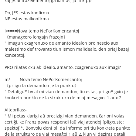
kaj JA al frazelementoj (ja kantas, ja ili ktp)?
Do, JES estas konfirma.
NE estas malkonfirma.
l/====Nova temo NePorKomencantoj
《managxero longajn frazojn》
" Imagun cxagrenuxo de amanto idealon pro nescio aux
malestimo def trovanto tiun ismon malidealo, den priaj bazaj
konceptoj.
PRO rilatas cxu al: idealo, amanto, cxagrenuxo aux imagi?
m/====Nova temo NePorKomencantoj
《priigu la demandon je la punkto》
" Detaligu* bv al mi vian demandon, tio estas, priigu* gxin je
konkreta punkto de la strukturo de miaj mesagxoj 1 aux 2.
Altebrilas:-
" Mi petas klarigi aŭ precizigi vian demandon, ĉar oni volas
certiĝi, ke Franz povas respondi laŭ viaj atendoj [pligxuste:
spektoj]*. Bonvolu doni pli da informo pri tiu konkreta punkto
de la strukturo de viaj mesaĝoj 1 aŭ 2, kiun vi deziras detali.