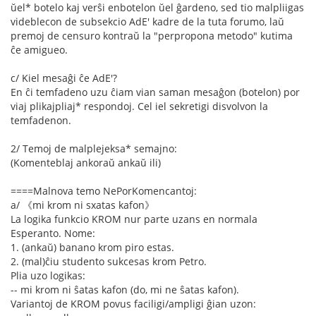
ŭel* botelo kaj verŝi enbotelon ŭel ĝardeno, sed tio malpliigas
videblecon de subsekcio AdE' kadre de la tuta forumo, laŭ
premoj de censuro kontraŭ la "perpropona metodo" kutima
ĉe amigueo.
c/ Kiel mesaĝi ĉe AdE'?
En ĉi temfadeno uzu ĉiam vian saman mesaĝon (botelon) por
viaj plikajpliaj* respondoj. Cel iel sekretigi disvolvon la
temfadenon.
2/ Temoj de malplejeksa* semajno:
(Komenteblaj ankoraŭ ankaŭ ili)
====Malnova temo NePorKomencantoj:
a/ 《mi krom ni sxatas kafon》
La logika funkcio KROM nur parte uzans en normala
Esperanto. Nome:
1. (ankaŭ) banano krom piro estas.
2. (mal)ĉiu studento sukcesas krom Petro.
Plia uzo logikas:
-- mi krom ni ŝatas kafon (do, mi ne ŝatas kafon).
Variantoj de KROM povus faciligi/ampligi ĝian uzon: