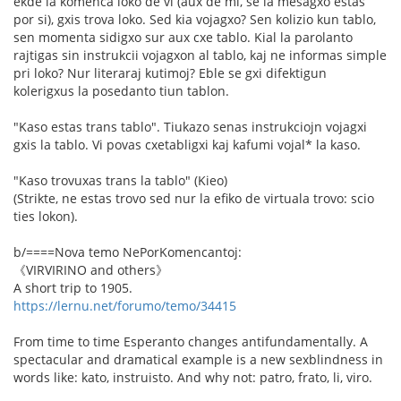
ekde la komenca loko de vi (aux de mi, se la mesagxo estas
por si), gxis trova loko. Sed kia vojagxo? Sen kolizio kun tablo,
sen momenta sidigxo sur aux cxe tablo. Kial la parolanto
rajtigas sin instrukcii vojagxon al tablo, kaj ne informas simple
pri loko? Nur literaraj kutimoj? Eble se gxi difektigun
kolerigxus la posedanto tiun tablon.
"Kaso estas trans tablo". Tiukazo senas instrukciojn vojagxi
gxis la tablo. Vi povas cxetabligxi kaj kafumi vojal* la kaso.
"Kaso trovuxas trans la tablo" (Kieo)
(Strikte, ne estas trovo sed nur la efiko de virtuala trovo: scio
ties lokon).
b/====Nova temo NePorKomencantoj:
《VIRVIRINO and others》
A short trip to 1905.
https://lernu.net/forumo/temo/34415
From time to time Esperanto changes antifundamentally. A
spectacular and dramatical example is a new sexblindness in
words like: kato, instruisto. And why not: patro, frato, li, viro.