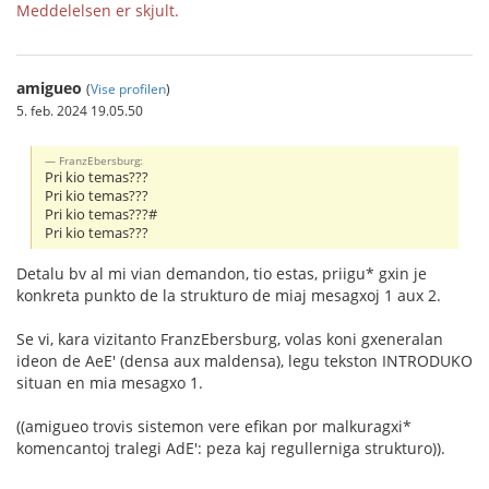
Meddelelsen er skjult.
amigueo
(
Vise profilen
)
5. feb. 2024 19.05.50
FranzEbersburg:
Pri kio temas???
Pri kio temas???
Pri kio temas???#
Pri kio temas???
Detalu bv al mi vian demandon, tio estas, priigu* gxin je
konkreta punkto de la strukturo de miaj mesagxoj 1 aux 2.
Se vi, kara vizitanto FranzEbersburg, volas koni gxeneralan
ideon de AeE' (densa aux maldensa), legu tekston INTRODUKO
situan en mia mesagxo 1.
((amigueo trovis sistemon vere efikan por malkuragxi*
komencantoj tralegi AdE': peza kaj regullerniga strukturo)).