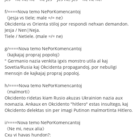
f/====Nova temo NePorKomencantoj
《jesja vs tiele; male =/= ne》
Okcidenta vs Orienta stiloj por respondi nehxan demandon.
Jesja / Nen|Neja.
Tiele / Netiele. (male =/= ne)
g/====Nova temo NePorKomencantoj
《kajkajaj propraj popoloj》
" Germanio nazia venkita igxis monstro utila al kaj
Sovetia/Rusia kaj Okcidenta propagandoj, por nebuligi
mensojn de kajkajaj propraj popoloj.
h/====Nova temo NePorKomencantoj
《malmorti》
Okcidento ridetas kiam Rusio akuzas Ukrainion nazia aux
novnazia. Ankaux en Okcidento "hitlero" estas insultego, kaj
Okcidento delektas sin per imagi Putinon malmortinta Hitlero.
i/====Nova temo NePorKomencantoj
《Ne mi, neux alia》
Cxu vi havas hundon?: