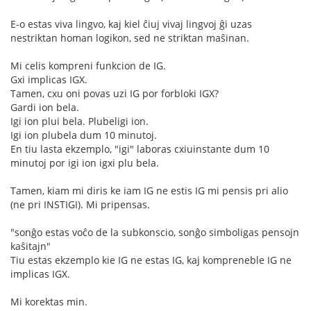
E-o estas viva lingvo, kaj kiel ĉiuj vivaj lingvoj ĝi uzas
nestriktan homan logikon, sed ne striktan maŝinan.
Mi celis kompreni funkcion de IG.
Gxi implicas IGX.
Tamen, cxu oni povas uzi IG por forbloki IGX?
Gardi ion bela.
Igi ion plui bela. Plubeligi ion.
Igi ion plubela dum 10 minutoj.
En tiu lasta ekzemplo, "igi" laboras cxiuinstante dum 10
minutoj por igi ion igxi plu bela.
Tamen, kiam mi diris ke iam IG ne estis IG mi pensis pri alio
(ne pri INSTIGI). Mi pripensas.
"sonĝo estas voĉo de la subkonscio, sonĝo simboligas pensojn
kaŝitajn"
Tiu estas ekzemplo kie IG ne estas IG, kaj kompreneble IG ne
implicas IGX.
Mi korektas min.