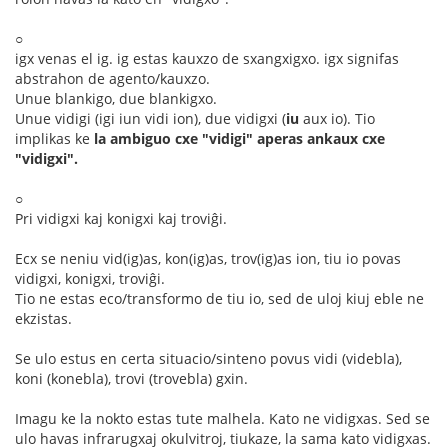
○
igx venas el ig. ig estas kauxzo de sxangxigxo. igx signifas
abstrahon de agento/kauxzo.
Unue blankigo, due blankigxo.
Unue vidigi (igi iun vidi ion), due vidigxi (
iu
aux io). Tio
implikas ke
la ambiguo cxe "vidigi" aperas ankaux cxe
"vidigxi".
○
Pri vidigxi kaj konigxi kaj troviĝi.
Ecx se neniu vid(ig)as, kon(ig)as, trov(ig)as ion, tiu io povas
vidigxi, konigxi, troviĝi.
Tio ne estas eco/transformo de tiu io, sed de uloj kiuj eble ne
ekzistas.
Se ulo estus en certa situacio/sinteno povus vidi (videbla),
koni (konebla), trovi (trovebla) gxin.
Imagu ke la nokto estas tute malhela. Kato ne vidigxas. Sed se
ulo havas infrarugxaj okulvitroj, tiukaze, la sama kato vidigxas.