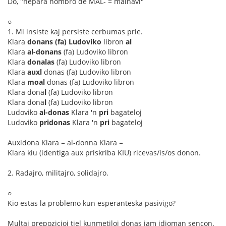
Do, "nepara nombro de MAL- = malhavi"
○
1. Mi insiste kaj persiste cerbumas prie.
Klara
donans
(fa) Ludoviko
libron
al
Klara
al-donans
(fa) Ludoviko libron
Klara
donalas
(fa) Ludoviko libron
Klara
auxl
donas (fa) Ludoviko libron
Klara
moal
donas (fa) Ludoviko libron
Klara dona
l
(fa) Ludoviko libron
Klara dona
l
(fa) Ludoviko libron
Ludoviko
al-donas
Klara 'n
pri
bagateloj
Ludoviko
pridonas
Klara 'n
pri
bagateloj
Auxldona Klara = al-donna Klara =
Klara kiu (identiga aux priskriba KIU) ricevas/is/os donon.
2. Radajro, militajro, solidajro.
○
Kio estas la problemo kun esperanteska pasivigo?
Multaj prepozicioj tiel kunmetiloj donas jam idioman sencon.