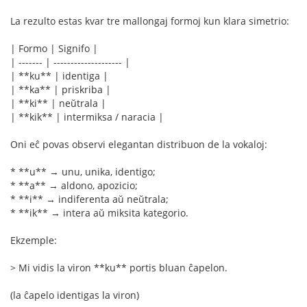
La rezulto estas kvar tre mallongaj formoj kun klara simetrio:
| Formo | Signifo |
| ------- | -------------------- |
| **ku** | identiga |
| **ka** | priskriba |
| **ki** | neŭtrala |
| **kik** | intermiksa / naracia |
Oni eĉ povas observi elegantan distribuon de la vokaloj:
* **u** → unu, unika, identigo;
* **a** → aldono, apozicio;
* **i** → indiferenta aŭ neŭtrala;
* **ik** → intera aŭ miksita kategorio.
Ekzemple:
> Mi vidis la viron **ku** portis bluan ĉapelon.
(la ĉapelo identigas la viron)