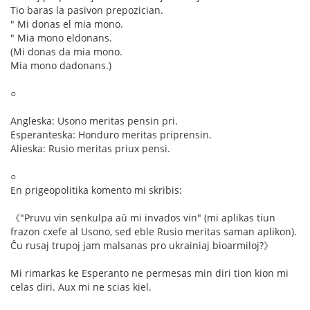
Tio baras la pasivon prepozician.
" Mi donas el mia mono.
" Mia mono eldonans.
(Mi donas da mia mono.
Mia mono dadonans.)
○
Angleska: Usono meritas pensin pri.
Esperanteska: Honduro meritas priprensin.
Alieska: Rusio meritas priux pensi.
○
En prigeopolitika komento mi skribis:
《"Pruvu vin senkulpa aŭ mi invados vin" (mi aplikas tiun
frazon cxefe al Usono, sed eble Rusio meritas saman aplikon).
Ĉu rusaj trupoj jam malsanas pro ukrainiaj bioarmiloj?》
Mi rimarkas ke Esperanto ne permesas min diri tion kion mi
celas diri. Aux mi ne scias kiel.