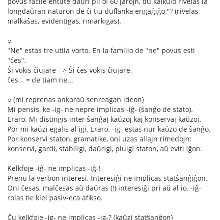
povus facile entute daŭri pli ol 60 jarojn, tiu kalkulo rivelas la
longdaŭran naturon de ĉi tiu duflanka engaĝiĝo."? (rivelas,
malkaŝas, evidentigas, rimarkigas).
○
"Ne" estas tre utila vorto. En la familio de "ne" povus esti
"ĉes".
Ŝi vokis ĉiujare --> Ŝi ĉes vokis ĉiujare.
ĉes... = de tiam ne...
○ (mi reprenas ankoraŭ senreagan ideon)
Mi pensis, ke -ig- ne nepre implicas -iĝ- (ŝanĝo de stato).
Eraro. Mi distingis inter ŝanĝaj kaŭzoj kaj konservaj kaŭzoj.
Por mi kaŭzi egalis al igi. Eraro. -ig- estas nur kaŭzo de ŝanĝo.
Por konservi staton, gramatike, oni uzas aliajn rimedojn:
konservi, gardi, stabiligi, daŭrigi, pluigi staton, aŭ eviti iĝon.
Kelkfoje -iĝ- ne implicas -iĝ-!
Prenu la verbon interesi. Interesiĝi ne implicas statŝanĝiĝon.
Oni ĉesas, malĉesas aŭ daŭras (!) interesiĝi pri aŭ al io. -iĝ-
rolas tie kiel pasiv-eca afikso.
Ĉu kelkfoje -ig- ne implicas -ig-? (kaŭzi statŝanĝon)