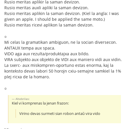
Rusio meritas aplikir la saman devizon.
Rusio meritas auxli apliki la saman devizon.
Rusio meritas aplikin la saman devizon. (Kiel la angla: I was
given an apple. I should be applied the same moto.)
Rusio meritas ricevi aplikon la saman devizon.
○
Mi celas la gramatikan ambiguon, ne la socian diversecon.
ANTAUX tempa aux spaca.
VIDO aga aux rezulta/produktajxa aux bildo.
VIRA subjekto aux objekto de VIDI aux maniero vidi aux vidin.
La sxerc- aux miskompren-oportuno estas enorma, kaj la
konteksto devas labori 50 horojn cxiu-semajne samkiel la 1%
plej ricxa de la homaro.
○
Altebrilas:
Kiel vi komprenas la jenan frazon:
Virino devas surmeti sian robon antaŭ vira vido