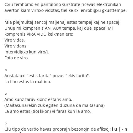
Cxiu femhomo en pantalono surstrate ricevas elektronikan
averton kiam virhxo vidotas, tiel ke sxi enrobigxu gxusttempe.
Mia plejmultaj sencoj maljenaj estas tempaj kaj ne spacaj.
Unue mi komprenis ANTAUX tempa, kaj due, spaca. Mi
komprenis VIRA VIDO kelkmaniere:
Viro vidas.
Viro vidans.
Intervidigxo kun viro/j.
Foto de viro.
○
Anstatauxi "estis farita" povus "ekis farita".
La fino estas la malfino.
○
Amo kunz farav kionz estans amo.
(Maitasunarekin zuk egiten duzuna da maitasuna)
La amo estas (tio) ki(on) vi faras kun la amo.
○
Ĉiu tipo de verbo havas proprajn bezonojn de afiksoj:
i u | - n