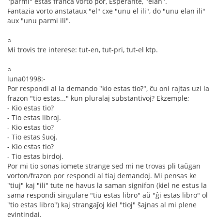
"parmi" estas franca vorto por, Esperante, "elan".
Fantazia vorto anstataux "el" cxe "unu el ili", do "unu elan ili"
aux "unu parmi ili".
○
Mi trovis tre interese: tut-en, tut-pri, tut-el ktp.
○
luna01998:-
Por respondi al la demando "kio estas tio?", ĉu oni rajtas uzi la
frazon "tio estas..." kun pluralaj substantivoj? Ekzemple;
- Kio estas tio?
- Tio estas libroj.
- Kio estas tio?
- Tio estas ŝuoj.
- Kio estas tio?
- Tio estas birdoj.
Por mi tio sonas iomete strange sed mi ne trovas pli taŭgan
vorton/frazon por respondi al tiaj demandoj. Mi pensas ke
"tiuj" kaj "ili" tute ne havus la saman signifon (kiel ne estus la
sama respondi singulare "tiu estas libro" aŭ "ĝi estas libro" ol
"tio estas libro") kaj strangaĵoj kiel "tioj" ŝajnas al mi plene
evintindaj.