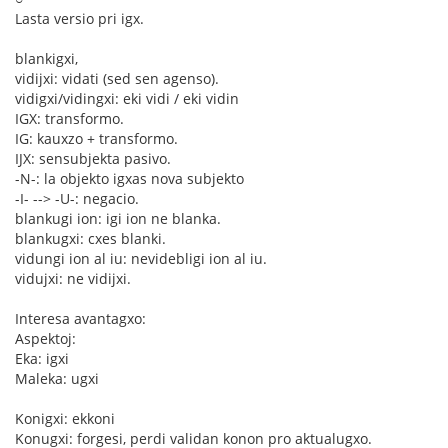
Lasta versio pri igx.
blankigxi,
vidijxi: vidati (sed sen agenso).
vidigxi/vidingxi: eki vidi / eki vidin
IGX: transformo.
IG: kauxzo + transformo.
IJX: sensubjekta pasivo.
-N-: la objekto igxas nova subjekto
-I- --> -U-: negacio.
blankugi ion: igi ion ne blanka.
blankugxi: cxes blanki.
vidungi ion al iu: nevidebligi ion al iu.
vidujxi: ne vidijxi.
Interesa avantagxo:
Aspektoj:
Eka: igxi
Maleka: ugxi
Konigxi: ekkoni
Konugxi: forgesi, perdi validan konon pro aktualugxo.