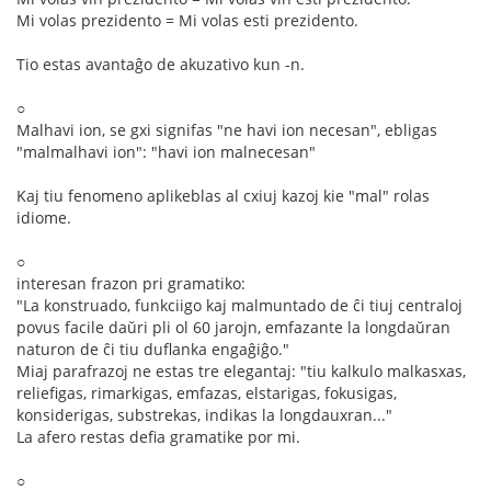
Mi volas prezidento = Mi volas esti prezidento.
Tio estas avantaĝo de akuzativo kun -n.
○
Malhavi ion, se gxi signifas "ne havi ion necesan", ebligas
"malmalhavi ion": "havi ion malnecesan"
Kaj tiu fenomeno aplikeblas al cxiuj kazoj kie "mal" rolas
idiome.
○
interesan frazon pri gramatiko:
"La konstruado, funkciigo kaj malmuntado de ĉi tiuj centraloj
povus facile daŭri pli ol 60 jarojn, emfazante la longdaŭran
naturon de ĉi tiu duflanka engaĝiĝo."
Miaj parafrazoj ne estas tre elegantaj: "tiu kalkulo malkasxas,
reliefigas, rimarkigas, emfazas, elstarigas, fokusigas,
konsiderigas, substrekas, indikas la longdauxran..."
La afero restas defia gramatike por mi.
○