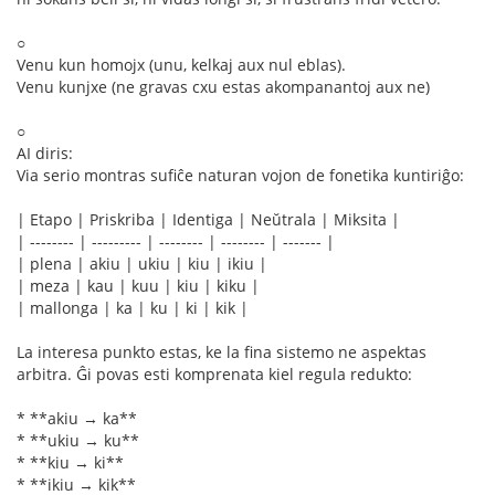
○
Venu kun homojx (unu, kelkaj aux nul eblas).
Venu kunjxe (ne gravas cxu estas akompanantoj aux ne)
○
AI diris:
Via serio montras sufiĉe naturan vojon de fonetika kuntiriĝo:
| Etapo | Priskriba | Identiga | Neŭtrala | Miksita |
| -------- | --------- | -------- | -------- | ------- |
| plena | akiu | ukiu | kiu | ikiu |
| meza | kau | kuu | kiu | kiku |
| mallonga | ka | ku | ki | kik |
La interesa punkto estas, ke la fina sistemo ne aspektas
arbitra. Ĝi povas esti komprenata kiel regula redukto:
* **akiu → ka**
* **ukiu → ku**
* **kiu → ki**
* **ikiu → kik**