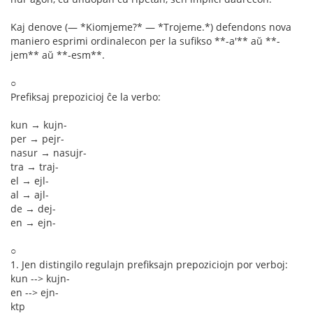
Kaj denove (— *Kiomjeme?* — *Trojeme.*) defendons nova
maniero esprimi ordinalecon per la sufikso **-a'** aŭ **-
jem** aŭ **-esm**.
○
Prefiksaj prepozicioj ĉe la verbo:
kun → kujn-
per → pejr-
nasur → nasujr-
tra → traj-
el → ejl-
al → ajl-
de → dej-
en → ejn-
○
1. Jen distingilo regulajn prefiksajn prepoziciojn por verboj:
kun --> kujn-
en --> ejn-
ktp