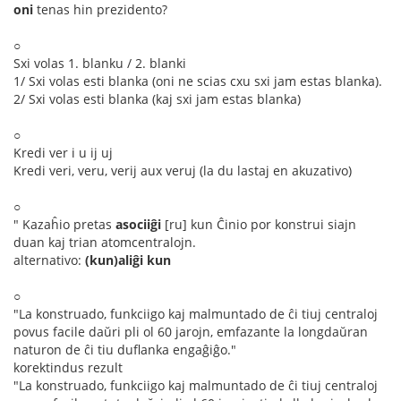
oni
tenas hin prezidento?
○
Sxi volas 1. blanku / 2. blanki
1/ Sxi volas esti blanka (oni ne scias cxu sxi jam estas blanka).
2/ Sxi volas esti blanka (kaj sxi jam estas blanka)
○
Kredi ver i u ij uj
Kredi veri, veru, verij aux veruj (la du lastaj en akuzativo)
○
" Kazaĥio pretas
asociiĝi
[ru] kun Ĉinio por konstrui siajn
duan kaj trian atomcentralojn.
alternativo:
(kun)aliĝi kun
○
"La konstruado, funkciigo kaj malmuntado de ĉi tiuj centraloj
povus facile daŭri pli ol 60 jarojn, emfazante la longdaŭran
naturon de ĉi tiu duflanka engaĝiĝo."
korektindus rezult
"La konstruado, funkciigo kaj malmuntado de ĉi tiuj centraloj