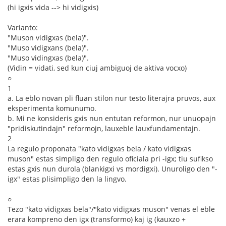
(hi igxis vida --> hi vidigxis)
Varianto:
"Muson vidigxas (bela)".
"Muso vidigxans (bela)".
"Muso vidingxas (bela)".
(Vidin = vidati, sed kun ciuj ambiguoj de aktiva vocxo)
○
1
a. La eblo novan pli fluan stilon nur testo literajra pruvos, aux
eksperimenta komunumo.
b. Mi ne konsideris gxis nun entutan reformon, nur unuopajn
"pridiskutindajn" reformojn, lauxeble lauxfundamentajn.
2
La regulo proponata "kato vidigxas bela / kato vidigxas
muson" estas simpligo den regulo oficiala pri -igx; tiu sufikso
estas gxis nun durola (blankigxi vs mordigxi). Unuroligo den "-
igx" estas plisimpligo den la lingvo.
○
Tezo "kato vidigxas bela"/"kato vidigxas muson" venas el eble
erara kompreno den igx (transformo) kaj ig (kauxzo +