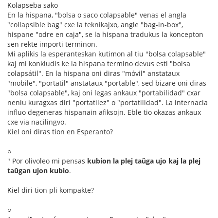
Kolapseba sako
En la hispana, "bolsa o saco colapsable" venas el angla
"collapsible bag" cxe la teknikajxo, angle "bag-in-box",
hispane "odre en caja", se la hispana tradukus la koncepton
sen rekte importi terminon.
Mi aplikis la esperanteskan kutimon al tiu "bolsa colapsable"
kaj mi konkludis ke la hispana termino devus esti "bolsa
colapsátil". En la hispana oni diras "móvil" anstataux
"mobile", "portatil" anstataux "portable", sed bizare oni diras
"bolsa colapsable", kaj oni legas ankaux "portabilidad" cxar
neniu kuragxas diri "portatilez" o "portatilidad". La internacia
influo degeneras hispanain afiksojn. Eble tio okazas ankaux
cxe via nacilingvo.
Kiel oni diras tion en Esperanto?
○
" Por olivoleo mi pensas
kubion la plej taŭga ujo kaj la plej
taŭgan ujon kubio
.
Kiel diri tion pli kompakte?
○