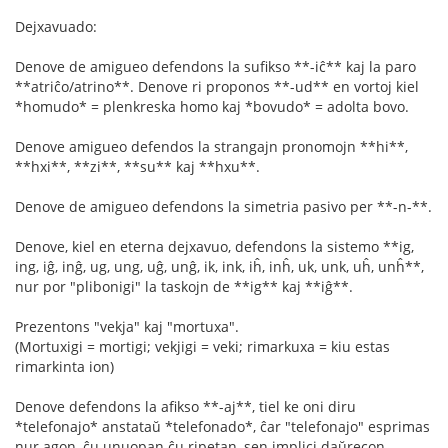
Dejxavuado:
Denove de amigueo defendons la sufikso **-iĉ** kaj la paro
**atriĉo/atrino**. Denove ri proponos **-ud** en vortoj kiel
*homudo* = plenkreska homo kaj *bovudo* = adolta bovo.
Denove amigueo defendos la strangajn pronomojn **hi**,
**hxi**, **zi**, **su** kaj **hxu**.
Denove de amigueo defendons la simetria pasivo per **-n-**.
Denove, kiel en eterna dejxavuo, defendons la sistemo **ig,
ing, iĝ, inĝ, ug, ung, uĝ, unĝ, ik, ink, iĥ, inĥ, uk, unk, uĥ, unĥ**,
nur por "plibonigi" la taskojn de **ig** kaj **iĝ**.
Prezentons "vekja" kaj "mortuxa".
(Mortuxigi = mortigi; vekjigi = veki; rimarkuxa = kiu estas
rimarkinta ion)
Denove defendons la afikso **-aj**, tiel ke oni diru
*telefonajo* anstataŭ *telefonado*, ĉar "telefonajo" esprimas
nur agon, ĉu unuopan ĉu ripetan, sen implici daŭrecon.