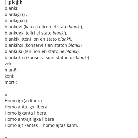
| g k ĝ ĥ
blanki:
blankigi () ,
blankigxi (),
blankugi (kauxzi eliron el stato
blanki
),
blankugxi (eliri el stato
blanki
),
blankiki (teni ion en stato
blanki
),
blankihxi (konservi sian staton
blanki
)
blankuki (teni ion en stato
ne-blanki
),
blankuhxi (konservi sian staton
ne-blanki
)
veki:
manĝi:
koni:
morti:
○
Homo igx(a) libera.
Homo anta igx libera
Homo igxanta libera.
Homo ant/ajt igxa libera
Homo ajt kantas = homo ajtas kanti.
○