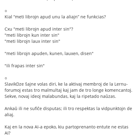
○
Kial “meti librojn apud unu la aliajn” ne funkcias?
Cxu "meti librojn apud inter sin"?
"meti librojn kun inter sin"
"meti librojn laux inter sin"
"meti librojn apuden, kunen, lauxen, disen"
"ili frapas inter sin"
○
SlavikDze ŝajne volas diri, ke la aktivaj membroj de la Lernu-
forumoj estas tro malmultaj kaj jam de tro longe komencantoj.
Sekve, novaj ideoj malabundas, kaj la ripetado naŭzas.
Ankaŭ ili ne sufiĉe disputas; ili tro respektas la vidpunktojn de
aliaj.
Kaj en la nova AI-a epoko, kiu partoprenanto entute ne estas
AI?