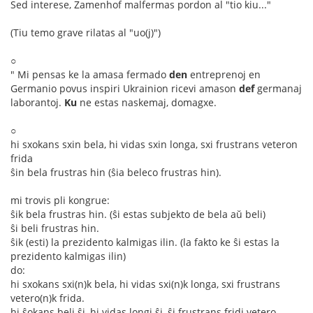
Sed interese, Zamenhof malfermas pordon al "tio kiu..."
(Tiu temo grave rilatas al "uo(j)")
○
" Mi pensas ke la amasa fermado
den
entreprenoj en
Germanio povus inspiri Ukrainion ricevi amason
def
germanaj
laborantoj.
Ku
ne estas naskemaj, domagxe.
○
hi sxokans sxin bela, hi vidas sxin longa, sxi frustrans veteron
frida
ŝin bela frustras hin (ŝia beleco frustras hin).
mi trovis pli kongrue:
ŝik bela frustras hin. (ŝi estas subjekto de bela aŭ beli)
ŝi beli frustras hin.
ŝik (esti) la prezidento kalmigas ilin. (la fakto ke ŝi estas la
prezidento kalmigas ilin)
do:
hi sxokans sxi(n)k bela, hi vidas sxi(n)k longa, sxi frustrans
vetero(n)k frida.
hi ŝokans beli ŝi, hi vidas longi ŝi, ŝi frustrans fridi vetero.