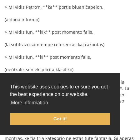
> Mi vidis Petro'n, **ka** portis bluan ĉapelon.
(aldona informo)
> Mi vidis iun, **kik** post momento falis.
(la subfrazo samtempe referencas kaj rakontas)
> Mi vidis iun, **ki** post momento falis.
(neŭtrale, sen eksplicita klasifiko)
La plej granda malfacilaĵo ne estus la formoj mem, sed la
This website uses cookies to ensure you get
bezono de interkonsento pri la preciza difino de **kik**. La
kategorioj "identiga" kaj "priskriba" estas bone konataj en
the best experience on our website.
lingvistiko, sed la "miksita" aŭ "naracia" relativa subfrazo
More information
estas malpli firme difinita. Tamen ĝuste via komenca
ekzemplo:
Got it!
> Ni observis iun, kiu post minuto falis.
montras, ke tia tria kategorio ne estas tute fantazia. Ĝi aperas