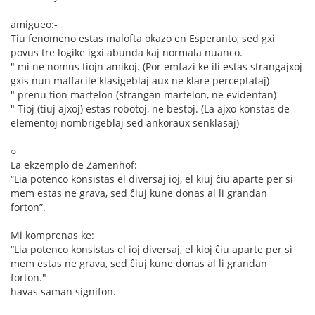
amigueo:-
Tiu fenomeno estas malofta okazo en Esperanto, sed gxi
povus tre logike igxi abunda kaj normala nuanco.
" mi ne nomus tiojn amikoj. (Por emfazi ke ili estas strangajxoj
gxis nun malfacile klasigeblaj aux ne klare perceptataj)
" prenu tion martelon (strangan martelon, ne evidentan)
" Tioj (tiuj ajxoj) estas robotoj, ne bestoj. (La ajxo konstas de
elementoj nombrigeblaj sed ankoraux senklasaj)
○
La ekzemplo de Zamenhof:
“Lia potenco konsistas el diversaj ioj, el kiuj ĉiu aparte per si
mem estas ne grava, sed ĉiuj kune donas al li grandan
forton”.
Mi komprenas ke:
“Lia potenco konsistas el ioj diversaj, el kioj ĉiu aparte per si
mem estas ne grava, sed ĉiuj kune donas al li grandan
forton."
havas saman signifon.