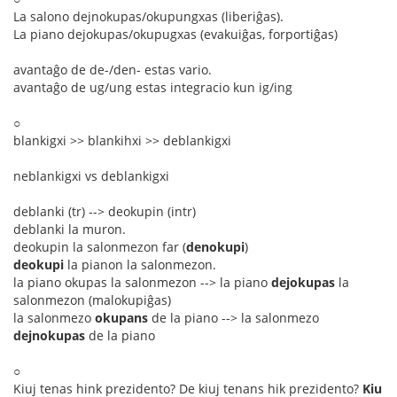
La salono dejnokupas/okupungxas (liberiĝas).
La piano dejokupas/okupugxas (evakuiĝas, forportiĝas)
avantaĝo de de-/den- estas vario.
avantaĝo de ug/ung estas integracio kun ig/ing
○
blankigxi >> blankihxi >> deblankigxi
neblankigxi vs deblankigxi
deblanki (tr) --> deokupin (intr)
deblanki la muron.
deokupin la salonmezon far (
denokupi
)
deokupi
la pianon la salonmezon.
la piano okupas la salonmezon --> la piano
dejokupas
la
salonmezon (malokupiĝas)
la salonmezo
okupans
de la piano --> la salonmezo
dejnokupas
de la piano
○
Kiuj tenas hink prezidento? De kiuj tenans hik prezidento?
Kiu