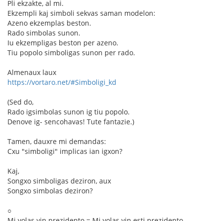
Pli ekzakte, al mi.
Ekzempli kaj simboli sekvas saman modelon:
Azeno ekzemplas beston.
Rado simbolas sunon.
Iu ekzempligas beston per azeno.
Tiu popolo simboligas sunon per rado.
Almenaux laux
https://vortaro.net/#Simboligi_kd
(Sed do,
Rado igsimbolas sunon ig tiu popolo.
Denove ig- sencohavas! Tute fantazie.)
Tamen, dauxre mi demandas:
Cxu "simboligi" implicas ian igxon?
Kaj,
Songxo simboligas deziron, aux
Songxo simbolas deziron?
○
Mi volas vin prezidento = Mi volas vin esti prezidento.