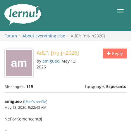
Skip
to
Men
the
content
Forum
About everything else
AdE": [mj-jn2026]
AdE": [mj-jn2026]
Reply
by
amigueo
, May 13,
2026
Messages:
119
Language:
Esperanto
amigueo
(
User's profile
)
May 13, 2026, 9:22:43 AM
NePorKomencantoj
○