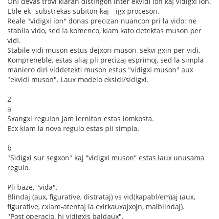
Oni devas trovi klaran distingon inter ekvidi ion kaj vidigxi ion.
Eble ek- substrekas subiton kaj --igx proceson.
Reale "vidigxi ion" donas precizan nuancon pri la vido: ne
stabila vido, sed la komenco, kiam kato detektas muson per
vidi.
Stabile vidi muson estus dejxori muson, sekvi gxin per vidi.
Kompreneble, estas aliaj pli precizaj esprimoj, sed la simpla
maniero diri viddetekti muson estus "vidigxi muson" aux
"ekvidi muson". Laux modelo eksidi/sidigxi.
2
a
Sxangxi regulon jam lernitan estas iomkosta.
Ecx kiam la nova regulo estas pli simpla.
b
"Sidigxi sur segxon" kaj "vidigxi muson" estas laux unusama
regulo.
Pli baze, "vida".
Blindaj (aux, figurative, distrataj) vs vid(kapabl/em)aj (aux,
figurative, cxiam-atentaj la cxirkauxajxojn, malblindaj).
"Post operacio, hi vidigxis baldaux".