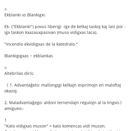
○
Ekblanki vs Blankigxi.
Ek- ("Ekblanki") povus liberigi -igx de kelkaj taskoj kaj lasi por -
igx taskon kxazauxpasivan (muso vidigxas laca).
"Incendio ekvidigxas de la katedralo."
Blankigigxas ~ ekblankas
○
Altebrilas diris:
《 1. Advantaĝeto: mallongigi kelkajn esprimojn en maloftaj
okazoj.
2. Maladvantaĝego: aldoni lernendajn regulojn al la lingvo.》
amigueo:-
1
"Kato vidigxas muson" = kato komencas vidi muson.