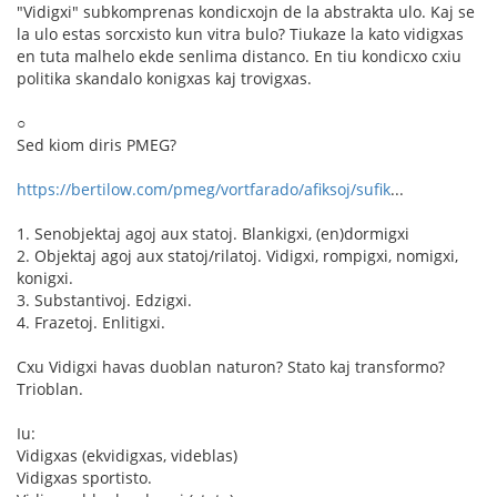
"Vidigxi" subkomprenas kondicxojn de la abstrakta ulo. Kaj se
la ulo estas sorcxisto kun vitra bulo? Tiukaze la kato vidigxas
en tuta malhelo ekde senlima distanco. En tiu kondicxo cxiu
politika skandalo konigxas kaj trovigxas.
○
Sed kiom diris PMEG?
https://bertilow.com/pmeg/vortfarado/afiksoj/sufik
...
1. Senobjektaj agoj aux statoj. Blankigxi, (en)dormigxi
2. Objektaj agoj aux statoj/rilatoj. Vidigxi, rompigxi, nomigxi,
konigxi.
3. Substantivoj. Edzigxi.
4. Frazetoj. Enlitigxi.
Cxu Vidigxi havas duoblan naturon? Stato kaj transformo?
Trioblan.
Iu:
Vidigxas (ekvidigxas, videblas)
Vidigxas sportisto.