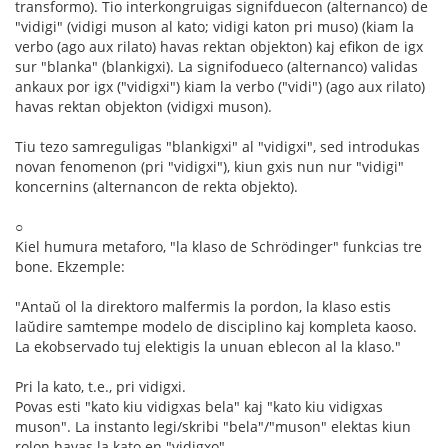
transformo). Tio interkongruigas signifduecon (alternanco) de
"vidigi" (vidigi muson al kato; vidigi katon pri muso) (kiam la
verbo (ago aux rilato) havas rektan objekton) kaj efikon de igx
sur "blanka" (blankigxi). La signifodueco (alternanco) validas
ankaux por igx ("vidigxi") kiam la verbo ("vidi") (ago aux rilato)
havas rektan objekton (vidigxi muson).
Tiu tezo samreguligas "blankigxi" al "vidigxi", sed introdukas
novan fenomenon (pri "vidigxi"), kiun gxis nun nur "vidigi"
koncernins (alternancon de rekta objekto).
○
Kiel humura metaforo, "la klaso de Schrödinger" funkcias tre
bone. Ekzemple:
"Antaŭ ol la direktoro malfermis la pordon, la klaso estis
laŭdire samtempe modelo de disciplino kaj kompleta kaoso.
La ekobservado tuj elektigis la unuan eblecon al la klaso."
Pri la kato, t.e., pri vidigxi.
Povas esti "kato kiu vidigxas bela" kaj "kato kiu vidigxas
muson". La instanto legi/skribi "bela"/"muson" elektas kiun
rolon havas la kato en "vidigxo".