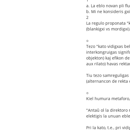
a. La eblo novan pli f
b. Mi ne konsideris g
2
La regulo proponata "ka
(blankigxi vs mordigxi)
○
Tezo "kato vidigxas be
interkongruigas signifd
objekton) kaj efikon de
aux rilato) havas rekta
Tiu tezo samreguligas 
(alternancon de rekta 
○
Kiel humura metaforo, 
"Antaŭ ol la direktoro
elektigis la unuan eble
Pri la kato, t.e., pri vidi