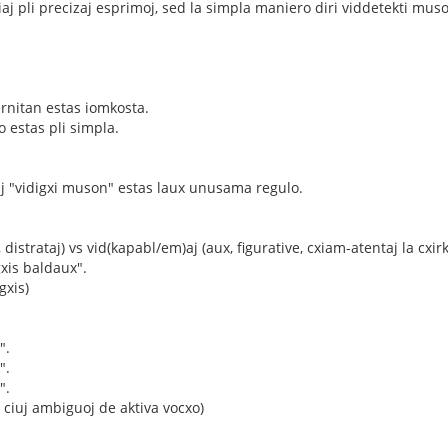
aj pli precizaj esprimoj, sed la simpla maniero diri viddetekti mu
rnitan estas iomkosta.
o estas pli simpla.
aj "vidigxi muson" estas laux unusama regulo.
, distrataj) vs vid(kapabl/em)aj (aux, figurative, cxiam-atentaj la cxi
gxis baldaux".
gxis)
".
".
".
n ciuj ambiguoj de aktiva vocxo)