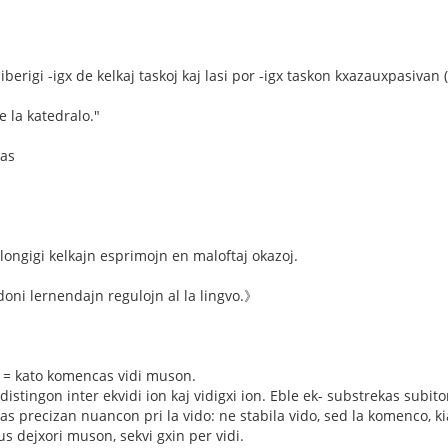
liberigi -igx de kelkaj taskoj kaj lasi por -igx taskon kxazauxpasivan
e la katedralo."
kas
ongigi kelkajn esprimojn en maloftaj okazoj.
oni lernendajn regulojn al la lingvo.》
 = kato komencas vidi muson.
distingon inter ekvidi ion kaj vidigxi ion. Eble ek- substrekas subito
nas precizan nuancon pri la vido: ne stabila vido, sed la komenco, 
us dejxori muson, sekvi gxin per vidi.