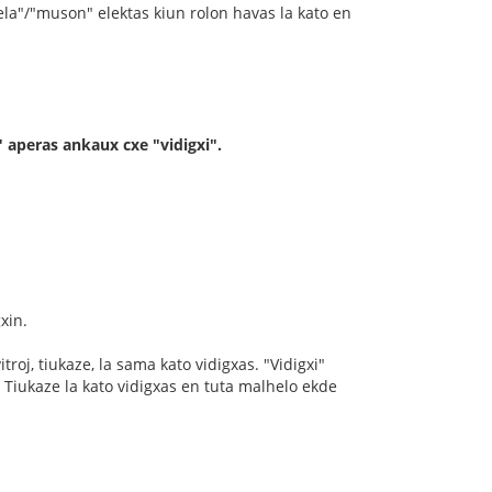
"bela"/"muson" elektas kiun rolon havas la kato en
" aperas ankaux cxe "vidigxi".
xin.
roj, tiukaze, la sama kato vidigxas. "Vidigxi"
? Tiukaze la kato vidigxas en tuta malhelo ekde