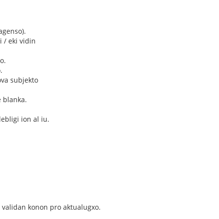
 agenso).
i / eki vidin
o.
.
ova subjekto
e blanka.
ebligi ion al iu.
i validan konon pro aktualugxo.