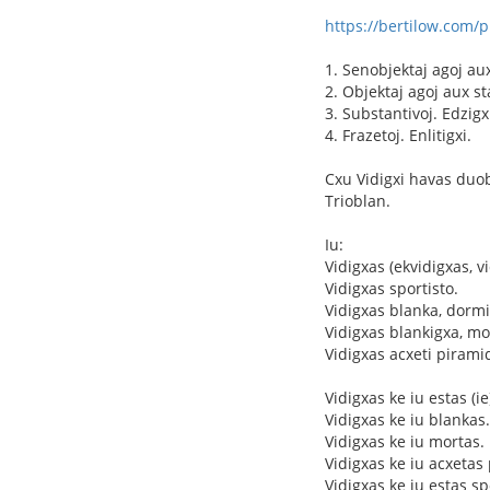
https://bertilow.com/p
1. Senobjektaj agoj aux
2. Objektaj agoj aux sta
3. Substantivoj. Edzigx
4. Frazetoj. Enlitigxi.
Cxu Vidigxi havas duo
Trioblan.
Iu:
Vidigxas (ekvidigxas, v
Vidigxas sportisto.
Vidigxas blanka, dormi 
Vidigxas blankigxa, mo
Vidigxas acxeti pirami
Vidigxas ke iu estas (ie
Vidigxas ke iu blankas.
Vidigxas ke iu mortas.
Vidigxas ke iu acxetas
Vidigxas ke iu estas sp