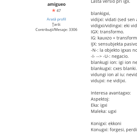
Lasta versio pri igx.
amigueo
47
blankigxi,
Arată profil
vidijxi: vidati (sed sen
Țară:
vidigxi/vidingxi: eki vid
Contribuții/Mesaje: 3306
IGX: transformo.
IG: kauxzo + transform
IJX: sensubjekta pasivo
-N-: la objekto igxas n
-I- --> -U-: negacio.
blankugi ion: igi ion n
blankugxi: cxes blanki.
vidungi ion al iu: nevid
vidujxi: ne vidijxi.
Interesa avantagxo:
Aspektoj:
Eka: igxi
Maleka: ugxi
Konigxi: ekkoni
Konugxi: forgesi, perd