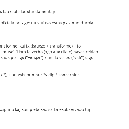
n, lauxeble lauxfundamentajn.
iciala pri -igx; tiu sufikso estas gxis nun durola
nsformo) kaj ig (kauxzo + transformo). Tio
ri muso) (kiam la verbo (ago aux rilato) havas rektan
aux por igx ("vidigxi") kiam la verbo ("vidi") (ago
xi"), kiun gxis nun nur "vidigi" koncernins
sciplino kaj kompleta kaoso. La ekobservado tuj