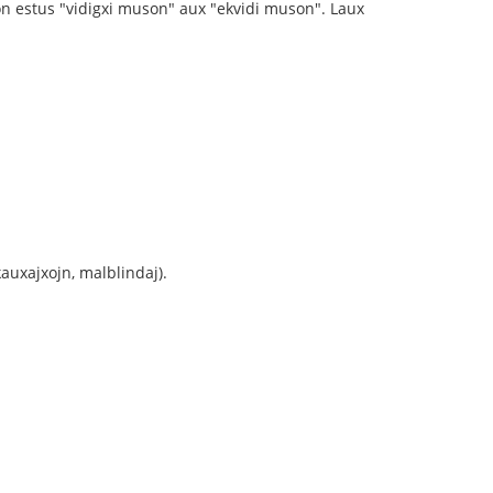
son estus "vidigxi muson" aux "ekvidi muson". Laux
rkauxajxojn, malblindaj).