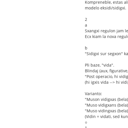
Kompreneble, estas ali
modelo eksidi/sidigxi.
2
a
Sxangxi regulon jam le
Ecx kiam la nova regul
b
"Sidigxi sur segxon" k
Pli baze, "vida".
Blindaj (aux, figurative
"Post operacio, hi vidi
(hi igxis vida --> hi vidi
Varianto:
"Muson vidigxas (bela)
"Muso vidigxans (bela)
"Muso vidingxas (bela)
(Vidin = vidati, sed ku
○
1