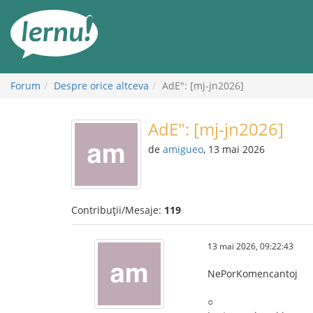
Mergi
la
conținut
Forum
Despre orice altceva
AdE": [mj-jn2026]
AdE": [mj-jn2026]
de
amigueo
, 13 mai 2026
Contribuții/Mesaje:
119
13 mai 2026, 09:22:43
NePorKomencantoj
○