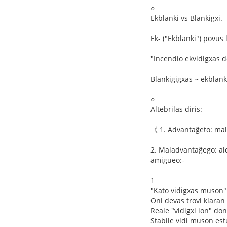
○
Ekblanki vs Blankigxi.
Ek- ("Ekblanki") povus 
"Incendio ekvidigxas d
Blankigigxas ~ ekblan
○
Altebrilas diris:
《 1. Advantaĝeto: mall
2. Maladvantaĝego: ald
amigueo:-
1
"Kato vidigxas muson"
Oni devas trovi klaran 
Reale "vidigxi ion" do
Stabile vidi muson est