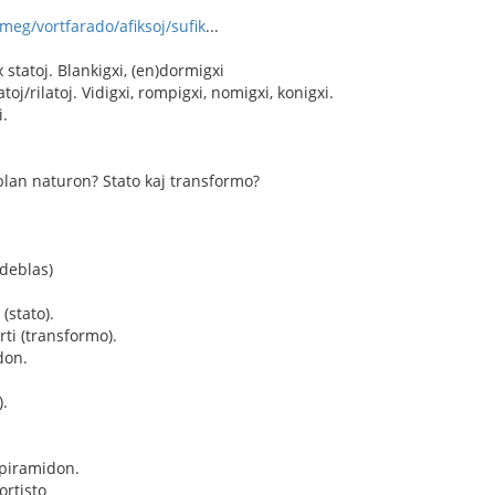
meg/vortfarado/afiksoj/sufik
...
 statoj. Blankigxi, (en)dormigxi
toj/rilatoj. Vidigxi, rompigxi, nomigxi, konigxi.
i.
blan naturon? Stato kaj transformo?
ideblas)
(stato).
rti (transformo).
don.
).
 piramidon.
ortisto