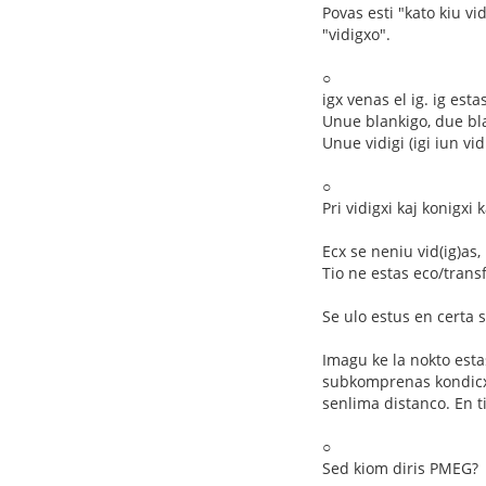
Povas esti "kato kiu vi
"vidigxo".
○
igx venas el ig. ig es
Unue blankigo, due bl
Unue vidigi (igi iun vidi
○
Pri vidigxi kaj konigxi k
Ecx se neniu vid(ig)as, k
Tio ne estas eco/transf
Se ulo estus en certa s
Imagu ke la nokto estas
subkomprenas kondicxoj
senlima distanco. En ti
○
Sed kiom diris PMEG?