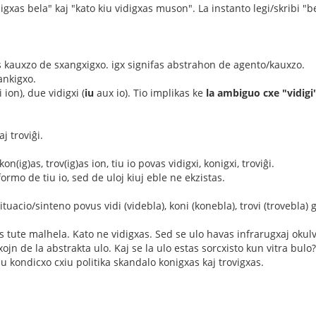
digxas bela" kaj "kato kiu vidigxas muson". La instanto legi/skribi 
tas kauxzo de sxangxigxo. igx signifas abstrahon de agento/kauxzo.
ankigxo.
 ion), due vidigxi (
iu
aux io). Tio implikas ke
la ambiguo cxe "vidigi
aj troviĝi.
on(ig)as, trov(ig)as ion, tiu io povas vidigxi, konigxi, troviĝi.
ormo de tiu io, sed de uloj kiuj eble ne ekzistas.
ituacio/sinteno povus vidi (videbla), koni (konebla), trovi (trovebla) g
 tute malhela. Kato ne vidigxas. Sed se ulo havas infrarugxaj okulvit
n de la abstrakta ulo. Kaj se la ulo estas sorcxisto kun vitra bulo
u kondicxo cxiu politika skandalo konigxas kaj trovigxas.