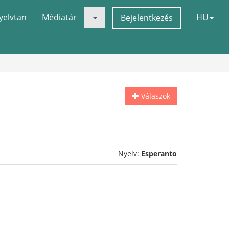
yelvtan
Médiatár
HU
Bejelentkezés
Válaszok
Nyelv:
Esperanto