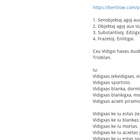
https://bertilow.com/p
1. Senobjektaj agoj aux
2. Objektaj agoj aux sta
3. Substantivoj. Edzigx
4. Frazetoj. Enlitigxi.
Cxu Vidigxi havas duo
Trioblan.
Iu:
Vidigxas (ekvidigxas, v
Vidigxas sportisto.
Vidigxas blanka, dormi 
Vidigxas blankigxa, mo
Vidigxas acxeti pirami
Vidigxas ke iu estas (ie
Vidigxas ke iu blankas.
Vidigxas ke iu mortas.
Vidigxas ke iu acxetas
Vidigxas ke iu estas sp