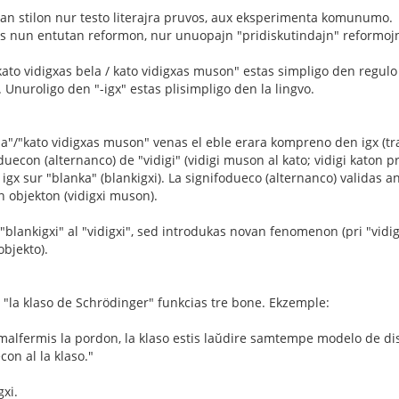
luan stilon nur testo literajra pruvos, aux eksperimenta komunumo.
xis nun entutan reformon, nur unuopajn "pridiskutindajn" reformoj
to vidigxas bela / kato vidigxas muson" estas simpligo den regulo of
. Unuroligo den "-igx" estas plisimpligo den la lingvo.
la"/"kato vidigxas muson" venas el eble erara kompreno den igx (tra
uecon (alternanco) de "vidigi" (vidigi muson al kato; vidigi katon p
 igx sur "blanka" (blankigxi). La signifodueco (alternanco) validas ank
n objekton (vidigxi muson).
"blankigxi" al "vidigxi", sed introdukas novan fenomenon (pri "vidig
objekto).
"la klaso de Schrödinger" funkcias tre bone. Ekzemple:
 malfermis la pordon, la klaso estis laŭdire samtempe modelo de di
con al la klaso."
gxi.