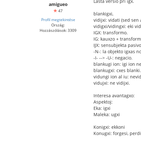
Lasta versio pri igx.
amigueo
47
blankigxi,
Profil megtekintése
vidijxi: vidati (sed sen
Ország:
vidigxi/vidingxi: eki vid
Hozzászólások: 3309
IGX: transformo.
IG: kauxzo + transform
IJX: sensubjekta pasivo
-N-: la objekto igxas n
-I- --> -U-: negacio.
blankugi ion: igi ion n
blankugxi: cxes blanki.
vidungi ion al iu: nevid
vidujxi: ne vidijxi.
Interesa avantagxo:
Aspektoj:
Eka: igxi
Maleka: ugxi
Konigxi: ekkoni
Konugxi: forgesi, perd