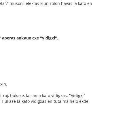
"bela"/"muson" elektas kiun rolon havas la kato en
" aperas ankaux cxe "vidigxi".
xin.
roj, tiukaze, la sama kato vidigxas. "Vidigxi"
? Tiukaze la kato vidigxas en tuta malhelo ekde