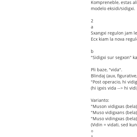
Kompreneble, estas ali
modelo eksidi/sidigxi.
2
a
Sxangxi regulon jam le
Ecx kiam la nova regul
b
"Sidigxi sur segxon" k
Pli baze, "vida".
Blindaj (aux, figurative
"Post operacio, hi vidi
(hi igxis vida --> hi vidi
Varianto:
"Muson vidigxas (bela)
"Muso vidigxans (bela)
"Muso vidingxas (bela)
(Vidin = vidati, sed ku
○
1