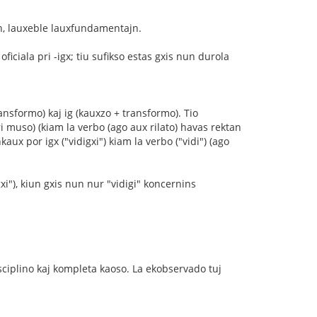
n, lauxeble lauxfundamentajn.
iciala pri -igx; tiu sufikso estas gxis nun durola
nsformo) kaj ig (kauxzo + transformo). Tio
ri muso) (kiam la verbo (ago aux rilato) havas rektan
aux por igx ("vidigxi") kiam la verbo ("vidi") (ago
xi"), kiun gxis nun nur "vidigi" koncernins
sciplino kaj kompleta kaoso. La ekobservado tuj