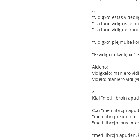
○
"Vidigxo" estas videbl
" La luno vidigxis je n
" La luno vidigxas ron
"Vidigxo" plejmulte k
"Ekvidigxi, ekvidigxo"
Aldono:
Vidigxelo: maniero vidig
Videlo: maniero vidi (v
○
Kial “meti librojn apud
Cxu "meti librojn apud
"meti librojn kun inter
"meti librojn laux inter
"meti librojn apuden, 