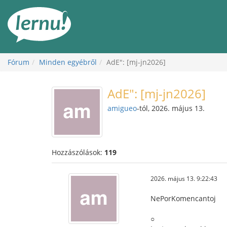
Tartalom
Fórum
Minden egyébről
AdE": [mj-jn2026]
AdE": [mj-jn2026]
amigueo
-tól, 2026. május 13.
Hozzászólások:
119
2026. május 13. 9:22:43
NePorKomencantoj
○