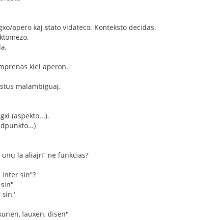
igxo/apero kaj stato vidateco. Konteksto decidas.
oktomezo.
da.
omprenas kiel aperon.
 estus malambiguaj.
xi (aspekto...).
idpunkto...)
 unu la aliajn” ne funkcias?
 inter sin"?
 sin"
 sin"
kunen, lauxen, disen"