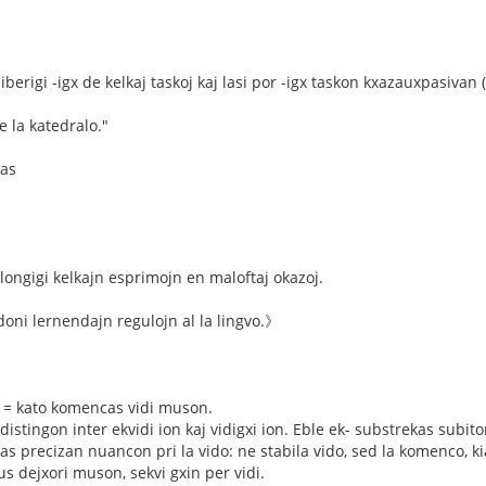
liberigi -igx de kelkaj taskoj kaj lasi por -igx taskon kxazauxpasivan
e la katedralo."
kas
ongigi kelkajn esprimojn en maloftaj okazoj.
oni lernendajn regulojn al la lingvo.》
 = kato komencas vidi muson.
distingon inter ekvidi ion kaj vidigxi ion. Eble ek- substrekas subito
nas precizan nuancon pri la vido: ne stabila vido, sed la komenco, 
us dejxori muson, sekvi gxin per vidi.