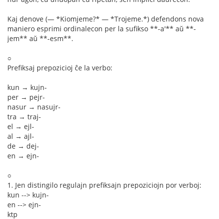
Kaj denove (— *Kiomjeme?* — *Trojeme.*) defendons nova
maniero esprimi ordinalecon per la sufikso **-a'** aŭ **-
jem** aŭ **-esm**.
○
Prefiksaj prepozicioj ĉe la verbo:
kun → kujn-
per → pejr-
nasur → nasujr-
tra → traj-
el → ejl-
al → ajl-
de → dej-
en → ejn-
○
1. Jen distingilo regulajn prefiksajn prepoziciojn por verboj:
kun --> kujn-
en --> ejn-
ktp