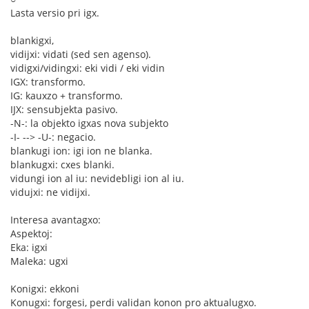
Lasta versio pri igx.
blankigxi,
vidijxi: vidati (sed sen agenso).
vidigxi/vidingxi: eki vidi / eki vidin
IGX: transformo.
IG: kauxzo + transformo.
IJX: sensubjekta pasivo.
-N-: la objekto igxas nova subjekto
-I- --> -U-: negacio.
blankugi ion: igi ion ne blanka.
blankugxi: cxes blanki.
vidungi ion al iu: nevidebligi ion al iu.
vidujxi: ne vidijxi.
Interesa avantagxo:
Aspektoj:
Eka: igxi
Maleka: ugxi
Konigxi: ekkoni
Konugxi: forgesi, perdi validan konon pro aktualugxo.