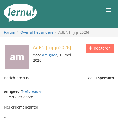
Naar
de
Men
inhoud
Forum
Over al het andere
AdE": [mj-jn2026]
AdE": [mj-jn2026]
Reageren
door
amigueo
, 13 mei
2026
Berichten:
119
Taal:
Esperanto
amigueo
(
Profiel tonen
)
13 mei 2026 09:22:43
NePorKomencantoj
○