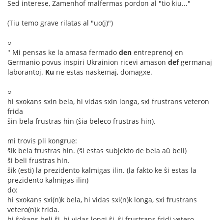
Sed interese, Zamenhof malfermas pordon al "tio kiu..."
(Tiu temo grave rilatas al "uo(j)")
○
" Mi pensas ke la amasa fermado
den
entreprenoj en
Germanio povus inspiri Ukrainion ricevi amason
def
germanaj
laborantoj.
Ku
ne estas naskemaj, domagxe.
○
hi sxokans sxin bela, hi vidas sxin longa, sxi frustrans veteron
frida
ŝin bela frustras hin (ŝia beleco frustras hin).
mi trovis pli kongrue:
ŝik bela frustras hin. (ŝi estas subjekto de bela aŭ beli)
ŝi beli frustras hin.
ŝik (esti) la prezidento kalmigas ilin. (la fakto ke ŝi estas la
prezidento kalmigas ilin)
do:
hi sxokans sxi(n)k bela, hi vidas sxi(n)k longa, sxi frustrans
vetero(n)k frida.
hi ŝokans beli ŝi, hi vidas longi ŝi, ŝi frustrans fridi vetero.