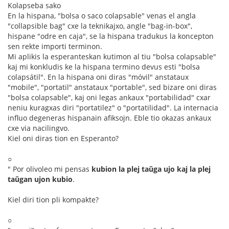
Kolapseba sako
En la hispana, "bolsa o saco colapsable" venas el angla
"collapsible bag" cxe la teknikajxo, angle "bag-in-box",
hispane "odre en caja", se la hispana tradukus la koncepton
sen rekte importi terminon.
Mi aplikis la esperanteskan kutimon al tiu "bolsa colapsable"
kaj mi konkludis ke la hispana termino devus esti "bolsa
colapsátil". En la hispana oni diras "móvil" anstataux
"mobile", "portatil" anstataux "portable", sed bizare oni diras
"bolsa colapsable", kaj oni legas ankaux "portabilidad" cxar
neniu kuragxas diri "portatilez" o "portatilidad". La internacia
influo degeneras hispanain afiksojn. Eble tio okazas ankaux
cxe via nacilingvo.
Kiel oni diras tion en Esperanto?
○
" Por olivoleo mi pensas
kubion la plej taŭga ujo kaj la plej
taŭgan ujon kubio
.
Kiel diri tion pli kompakte?
○