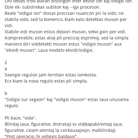
Oni devas trovi klaran distingon inter ekvidi ion kaj vidigxi ion.
Eble ek- substrekas subiton kaj --igx proceson.
Reale "vidigxi ion" donas precizan nuancon pri la vido: ne
stabila vido, sed la komenco, kiam kato detektas muson per
vidi.
Stabile vidi muson estus dejxori muson, sekvi gxin per vidi.
Kompreneble, estas aliaj pli precizaj esprimoj, sed la simpla
maniero diri viddetekti muson estus "vidigxi muson" aux
"ekvidi muson". Laux modelo eksidi/sidigxi.
2
a
Sxangxi regulon jam lernitan estas iomkosta.
Ecx kiam la nova regulo estas pli simpla.
b
"Sidigxi sur segxon" kaj "vidigxi muson" estas laux unusama
regulo.
Pli baze, "vida".
Blindaj (aux, figurative, distrataj) vs vid(kapabl/em)aj (aux,
figurative, cxiam-atentaj la cxirkauxajxojn, malblindaj).
"Post operacio, hi vidigxis baldaux".