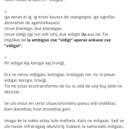
○
igx venas el ig. ig estas kauxzo de sxangxigxo. igx signifas
abstrahon de agento/kauxzo.
Unue blankigo, due blankigxo.
Unue vidigi (igi iun vidi ion), due vidigxi (
iu
aux io). Tio
implikas ke
la ambiguo cxe "vidigi" aperas ankaux cxe
"vidigxi".
○
Pri vidigxi kaj konigxi kaj troviĝi.
Ecx se neniu vid(ig)as, kon(ig)as, trov(ig)as ion, tiu io povas
vidigxi, konigxi, troviĝi.
Tio ne estas eco/transformo de tiu io, sed de uloj kiuj eble ne
ekzistas.
Se ulo estus en certa situacio/sinteno povus vidi (videbla),
koni (konebla), trovi (trovebla) gxin.
Imagu ke la nokto estas tute malhela. Kato ne vidigxas. Sed se
ulo havas infrarugxaj okulvitroj, tiukaze, la sama kato vidigxas.