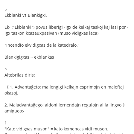
○
Ekblanki vs Blankigxi.
Ek- ("Ekblanki") povus liberigi -igx de kelkaj taskoj kaj lasi por -
igx taskon kxazauxpasivan (muso vidigxas laca).
"Incendio ekvidigxas de la katedralo."
Blankigigxas ~ ekblankas
○
Altebrilas diris:
《 1. Advantaĝeto: mallongigi kelkajn esprimojn en maloftaj
okazoj.
2. Maladvantaĝego: aldoni lernendajn regulojn al la lingvo.》
amigueo:-
1
"Kato vidigxas muson" = kato komencas vidi muson.