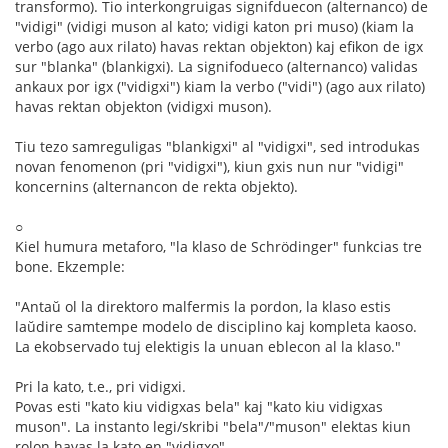
transformo). Tio interkongruigas signifduecon (alternanco) de
"vidigi" (vidigi muson al kato; vidigi katon pri muso) (kiam la
verbo (ago aux rilato) havas rektan objekton) kaj efikon de igx
sur "blanka" (blankigxi). La signifodueco (alternanco) validas
ankaux por igx ("vidigxi") kiam la verbo ("vidi") (ago aux rilato)
havas rektan objekton (vidigxi muson).
Tiu tezo samreguligas "blankigxi" al "vidigxi", sed introdukas
novan fenomenon (pri "vidigxi"), kiun gxis nun nur "vidigi"
koncernins (alternancon de rekta objekto).
○
Kiel humura metaforo, "la klaso de Schrödinger" funkcias tre
bone. Ekzemple:
"Antaŭ ol la direktoro malfermis la pordon, la klaso estis
laŭdire samtempe modelo de disciplino kaj kompleta kaoso.
La ekobservado tuj elektigis la unuan eblecon al la klaso."
Pri la kato, t.e., pri vidigxi.
Povas esti "kato kiu vidigxas bela" kaj "kato kiu vidigxas
muson". La instanto legi/skribi "bela"/"muson" elektas kiun
rolon havas la kato en "vidigxo".