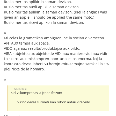
Rusio meritas aplikir la saman devizon.
Rusio meritas auxli apliki la saman devizon.
Rusio meritas aplikin la saman devizon. (Kiel la angla: I was
given an apple. I should be applied the same moto.)
Rusio meritas ricevi aplikon la saman devizon.
○
Mi celas la gramatikan ambiguon, ne la socian diversecon.
ANTAUX tempa aux spaca.
VIDO aga aux rezulta/produktajxa aux bildo.
VIRA subjekto aux objekto de VIDI aux maniero vidi aux vidin.
La sxerc- aux miskompren-oportuno estas enorma, kaj la
konteksto devas labori 50 horojn cxiu-semajne samkiel la 1%
plej ricxa de la homaro.
○
Altebrilas:
Kiel vi komprenas la jenan frazon:
Virino devas surmeti sian robon antaŭ vira vido