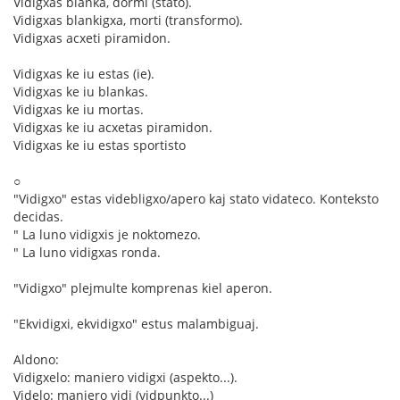
Vidigxas blanka, dormi (stato).
Vidigxas blankigxa, morti (transformo).
Vidigxas acxeti piramidon.
Vidigxas ke iu estas (ie).
Vidigxas ke iu blankas.
Vidigxas ke iu mortas.
Vidigxas ke iu acxetas piramidon.
Vidigxas ke iu estas sportisto
○
"Vidigxo" estas videbligxo/apero kaj stato vidateco. Konteksto
decidas.
" La luno vidigxis je noktomezo.
" La luno vidigxas ronda.
"Vidigxo" plejmulte komprenas kiel aperon.
"Ekvidigxi, ekvidigxo" estus malambiguaj.
Aldono:
Vidigxelo: maniero vidigxi (aspekto...).
Videlo: maniero vidi (vidpunkto...)