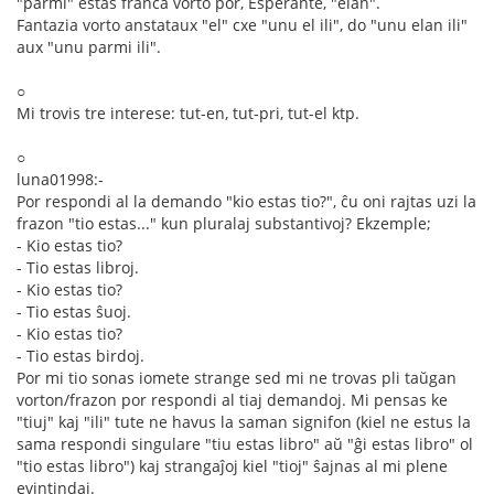
"parmi" estas franca vorto por, Esperante, "elan".
Fantazia vorto anstataux "el" cxe "unu el ili", do "unu elan ili"
aux "unu parmi ili".
○
Mi trovis tre interese: tut-en, tut-pri, tut-el ktp.
○
luna01998:-
Por respondi al la demando "kio estas tio?", ĉu oni rajtas uzi la
frazon "tio estas..." kun pluralaj substantivoj? Ekzemple;
- Kio estas tio?
- Tio estas libroj.
- Kio estas tio?
- Tio estas ŝuoj.
- Kio estas tio?
- Tio estas birdoj.
Por mi tio sonas iomete strange sed mi ne trovas pli taŭgan
vorton/frazon por respondi al tiaj demandoj. Mi pensas ke
"tiuj" kaj "ili" tute ne havus la saman signifon (kiel ne estus la
sama respondi singulare "tiu estas libro" aŭ "ĝi estas libro" ol
"tio estas libro") kaj strangaĵoj kiel "tioj" ŝajnas al mi plene
evintindaj.