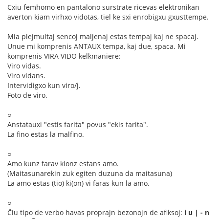
Cxiu femhomo en pantalono surstrate ricevas elektronikan
averton kiam virhxo vidotas, tiel ke sxi enrobigxu gxusttempe.
Mia plejmultaj sencoj maljenaj estas tempaj kaj ne spacaj.
Unue mi komprenis ANTAUX tempa, kaj due, spaca. Mi
komprenis VIRA VIDO kelkmaniere:
Viro vidas.
Viro vidans.
Intervidigxo kun viro/j.
Foto de viro.
○
Anstatauxi "estis farita" povus "ekis farita".
La fino estas la malfino.
○
Amo kunz farav kionz estans amo.
(Maitasunarekin zuk egiten duzuna da maitasuna)
La amo estas (tio) ki(on) vi faras kun la amo.
○
Ĉiu tipo de verbo havas proprajn bezonojn de afiksoj:
i u | - n