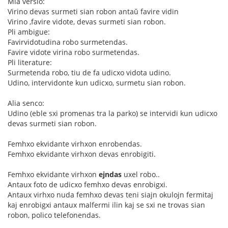
Mia versio:
Virino devas surmeti sian robon antaŭ favire vidin
Virino ,favire vidote, devas surmeti sian robon.
Pli ambigue:
Favirvidotudina robo surmetendas.
Favire vidote virina robo surmetendas.
Pli literature:
Surmetenda robo, tiu de fa udicxo vidota udino.
Udino, intervidonte kun udicxo, surmetu sian robon.
Alia senco:
Udino (eble sxi promenas tra la parko) se intervidi kun udicxo
devas surmeti sian robon.
Femhxo ekvidante virhxon enrobendas.
Femhxo ekvidante virhxon devas enrobigiti.
Femhxo ekvidante virhxon
ejndas
uxel robo..
Antaux foto de udicxo femhxo devas enrobigxi.
Antaux virhxo nuda femhxo devas teni siajn okulojn fermitaj
kaj enrobigxi antaux malfermi ilin kaj se sxi ne trovas sian
robon, polico telefonendas.