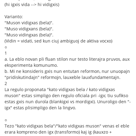
(hi igxis vida --> hi vidigxis)
Varianto:
"Muson vidigxas (bela)".
"Muso vidigxans (bela)".
"Muso vidingxas (bela)".
(Vidin = vidati, sed kun ciuj ambiguoj de aktiva vocxo)
○
1
a. La eblo novan pli fluan stilon nur testo literajra pruvos, aux
eksperimenta komunumo.
b. Mi ne konsideris gxis nun entutan reformon, nur unuopajn
"pridiskutindajn" reformojn, lauxeble lauxfundamentajn.
2
La regulo proponata "kato vidigxas bela / kato vidigxas
muson" estas simpligo den regulo oficiala pri -igx; tiu sufikso
estas gxis nun durola (blankigxi vs mordigxi). Unuroligo den "-
igx" estas plisimpligo den la lingvo.
○
Tezo "kato vidigxas bela"/"kato vidigxas muson" venas el eble
erara kompreno den igx (transformo) kaj ig (kauxzo +