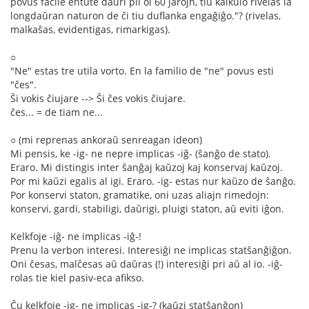
povus facile entute daŭri pli ol 60 jarojn, tiu kalkulo rivelas la
longdaŭran naturon de ĉi tiu duflanka engaĝiĝo."? (rivelas,
malkaŝas, evidentigas, rimarkigas).
○
"Ne" estas tre utila vorto. En la familio de "ne" povus esti
"ĉes".
Ŝi vokis ĉiujare --> Ŝi ĉes vokis ĉiujare.
ĉes... = de tiam ne...
○ (mi reprenas ankoraŭ senreagan ideon)
Mi pensis, ke -ig- ne nepre implicas -iĝ- (ŝanĝo de stato).
Eraro. Mi distingis inter ŝanĝaj kaŭzoj kaj konservaj kaŭzoj.
Por mi kaŭzi egalis al igi. Eraro. -ig- estas nur kaŭzo de ŝanĝo.
Por konservi staton, gramatike, oni uzas aliajn rimedojn:
konservi, gardi, stabiligi, daŭrigi, pluigi staton, aŭ eviti iĝon.
Kelkfoje -iĝ- ne implicas -iĝ-!
Prenu la verbon interesi. Interesiĝi ne implicas statŝanĝiĝon.
Oni ĉesas, malĉesas aŭ daŭras (!) interesiĝi pri aŭ al io. -iĝ-
rolas tie kiel pasiv-eca afikso.
Ĉu kelkfoje -ig- ne implicas -ig-? (kaŭzi statŝanĝon)