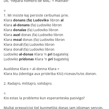
Do, "nepara nombro de MAL- = malhavi"
○
1. Mi insiste kaj persiste cerbumas prie.
Klara
donans
(fa) Ludoviko
libron
al
Klara
al-donans
(fa) Ludoviko libron
Klara
donalas
(fa) Ludoviko libron
Klara
auxl
donas (fa) Ludoviko libron
Klara
moal
donas (fa) Ludoviko libron
Klara dona
l
(fa) Ludoviko libron
Klara dona
l
(fa) Ludoviko libron
Ludoviko
al-donas
Klara 'n
pri
bagateloj
Ludoviko
pridonas
Klara 'n
pri
bagateloj
Auxldona Klara = al-donna Klara =
Klara kiu (identiga aux priskriba KIU) ricevas/is/os donon.
2. Radajro, militajro, solidajro.
○
Kio estas la problemo kun esperanteska pasivigo?
Multaj prepozicioj tiel kunmetiloj donas jam idioman sencon.