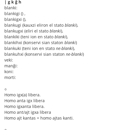
| g k ĝ ĥ
blanki:
blankigi () ,
blankigxi (),
blankugi (kauxzi eliron el stato
blanki
),
blankugxi (eliri el stato
blanki
),
blankiki (teni ion en stato
blanki
),
blankihxi (konservi sian staton
blanki
)
blankuki (teni ion en stato
ne-blanki
),
blankuhxi (konservi sian staton
ne-blanki
)
veki:
manĝi:
koni:
morti:
○
Homo igx(a) libera.
Homo anta igx libera
Homo igxanta libera.
Homo ant/ajt igxa libera
Homo ajt kantas = homo ajtas kanti.
○