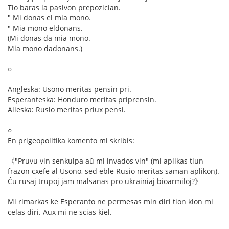
Tio baras la pasivon prepozician.
" Mi donas el mia mono.
" Mia mono eldonans.
(Mi donas da mia mono.
Mia mono dadonans.)
○
Angleska: Usono meritas pensin pri.
Esperanteska: Honduro meritas priprensin.
Alieska: Rusio meritas priux pensi.
○
En prigeopolitika komento mi skribis:
《"Pruvu vin senkulpa aŭ mi invados vin" (mi aplikas tiun
frazon cxefe al Usono, sed eble Rusio meritas saman aplikon).
Ĉu rusaj trupoj jam malsanas pro ukrainiaj bioarmiloj?》
Mi rimarkas ke Esperanto ne permesas min diri tion kion mi
celas diri. Aux mi ne scias kiel.