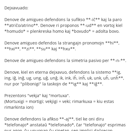
Dejxavuado:
Denove de amigueo defendons la sufikso **-iĉ** kaj la paro
**atriĉo/atrino**. Denove ri proponos **-ud** en vortoj kiel
*homudo* = plenkreska homo kaj *bovudo* = adolta bovo.
Denove amigueo defendos la strangajn pronomojn **hi**,
**hxi**, **zi**, **su** kaj **hxu**.
Denove de amigueo defendons la simetria pasivo per **-n-**.
Denove, kiel en eterna dejxavuo, defendons la sistemo **ig,
ing, iĝ, inĝ, ug, ung, uĝ, unĝ, ik, ink, iĥ, inĥ, uk, unk, uĥ, unĥ**,
nur por "plibonigi" la taskojn de **ig** kaj **iĝ**.
Prezentons "vekja" kaj "mortuxa".
(Mortuxigi = mortigi; vekjigi = veki; rimarkuxa = kiu estas
rimarkinta ion)
Denove defendons la afikso **-aj**, tiel ke oni diru
*telefonajo* anstataŭ *telefonado*, ĉar "telefonajo" esprimas
nur agon, ĉu unuopan ĉu ripetan, sen implici daŭrecon.