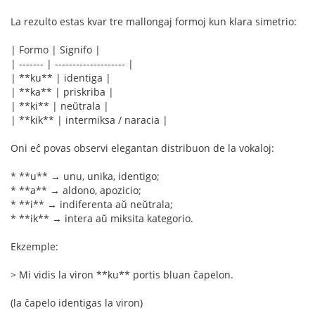
La rezulto estas kvar tre mallongaj formoj kun klara simetrio:
| Formo | Signifo |
| ------- | -------------------- |
| **ku** | identiga |
| **ka** | priskriba |
| **ki** | neŭtrala |
| **kik** | intermiksa / naracia |
Oni eĉ povas observi elegantan distribuon de la vokaloj:
* **u** → unu, unika, identigo;
* **a** → aldono, apozicio;
* **i** → indiferenta aŭ neŭtrala;
* **ik** → intera aŭ miksita kategorio.
Ekzemple:
> Mi vidis la viron **ku** portis bluan ĉapelon.
(la ĉapelo identigas la viron)