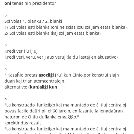
oni
tenas hin prezidento?
○
Sxi volas 1. blanku / 2. blanki
1/ Sxi volas esti blanka (oni ne scias cxu sxi jam estas blanka).
2/ Sxi volas esti blanka (kaj sxi jam estas blanka)
○
Kredi ver i u ij uj
Kredi veri, veru, verij aux veruj (la du lastaj en akuzativo)
○
" Kazaĥio pretas
asociiĝi
[ru] kun Ĉinio por konstrui siajn
duan kaj trian atomcentralojn.
alternativo:
(kun)aliĝi kun
○
"La konstruado, funkciigo kaj malmuntado de ĉi tiuj centraloj
povus facile daŭri pli ol 60 jarojn, emfazante la longdaŭran
naturon de ĉi tiu duflanka engaĝiĝo."
korektindus rezult
"La konstruado, funkciigo kaj malmuntado de ĉi tiuj centraloj