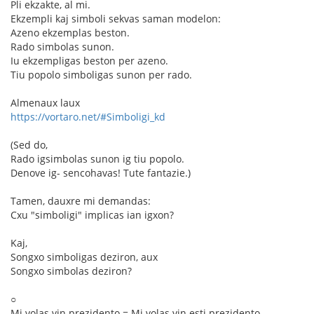
Pli ekzakte, al mi.
Ekzempli kaj simboli sekvas saman modelon:
Azeno ekzemplas beston.
Rado simbolas sunon.
Iu ekzempligas beston per azeno.
Tiu popolo simboligas sunon per rado.
Almenaux laux
https://vortaro.net/#Simboligi_kd
(Sed do,
Rado igsimbolas sunon ig tiu popolo.
Denove ig- sencohavas! Tute fantazie.)
Tamen, dauxre mi demandas:
Cxu "simboligi" implicas ian igxon?
Kaj,
Songxo simboligas deziron, aux
Songxo simbolas deziron?
○
Mi volas vin prezidento = Mi volas vin esti prezidento.