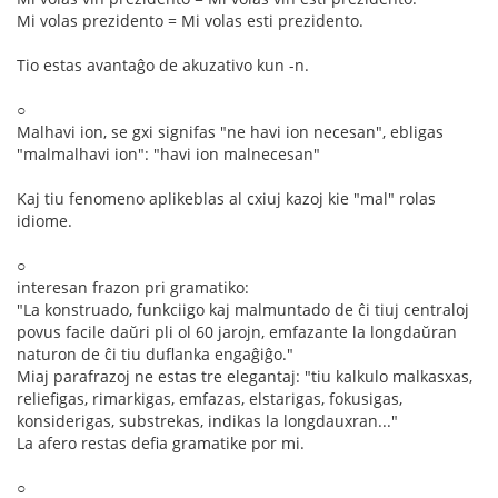
Mi volas prezidento = Mi volas esti prezidento.
Tio estas avantaĝo de akuzativo kun -n.
○
Malhavi ion, se gxi signifas "ne havi ion necesan", ebligas
"malmalhavi ion": "havi ion malnecesan"
Kaj tiu fenomeno aplikeblas al cxiuj kazoj kie "mal" rolas
idiome.
○
interesan frazon pri gramatiko:
"La konstruado, funkciigo kaj malmuntado de ĉi tiuj centraloj
povus facile daŭri pli ol 60 jarojn, emfazante la longdaŭran
naturon de ĉi tiu duflanka engaĝiĝo."
Miaj parafrazoj ne estas tre elegantaj: "tiu kalkulo malkasxas,
reliefigas, rimarkigas, emfazas, elstarigas, fokusigas,
konsiderigas, substrekas, indikas la longdauxran..."
La afero restas defia gramatike por mi.
○