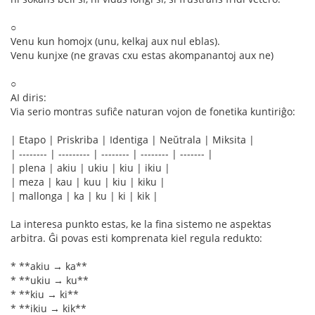
○
Venu kun homojx (unu, kelkaj aux nul eblas).
Venu kunjxe (ne gravas cxu estas akompanantoj aux ne)
○
AI diris:
Via serio montras sufiĉe naturan vojon de fonetika kuntiriĝo:
| Etapo | Priskriba | Identiga | Neŭtrala | Miksita |
| -------- | --------- | -------- | -------- | ------- |
| plena | akiu | ukiu | kiu | ikiu |
| meza | kau | kuu | kiu | kiku |
| mallonga | ka | ku | ki | kik |
La interesa punkto estas, ke la fina sistemo ne aspektas
arbitra. Ĝi povas esti komprenata kiel regula redukto:
* **akiu → ka**
* **ukiu → ku**
* **kiu → ki**
* **ikiu → kik**