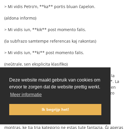
> Mi vidis Petro'n, **ka** portis bluan ĉapelon.
(aldona informo)
> Mi vidis iun, **kik** post momento falis.
(la subfrazo samtempe referencas kaj rakontas)
> Mi vidis iun, **ki** post momento falis.
(neŭtrale, sen eksplicita klasifiko)
La plej granda malfacilaĵo ne estus la formoj mem, sed la
Deze website maakt gebruik van cookies om
bezono de interkonsento pri la preciza difino de **kik**. La
kategorioj "identiga" kaj "priskriba" estas bone konataj en
ervoor te zorgen dat de website prettig werkt.
lingvistiko, sed la "miksita" aŭ "naracia" relativa subfrazo
Meer informatie
estas malpli firme difinita. Tamen ĝuste via komenca
ekzemplo:
Ik begrijp het!
> Ni observis iun, kiu post minuto falis.
montras, ke tia tria kategorio ne estas tute fantazia. Ĝi aperas