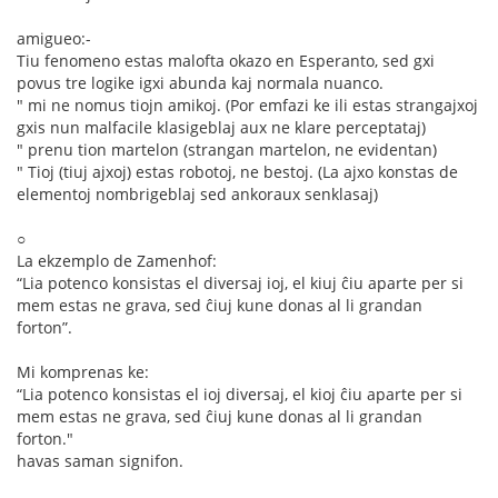
amigueo:-
Tiu fenomeno estas malofta okazo en Esperanto, sed gxi
povus tre logike igxi abunda kaj normala nuanco.
" mi ne nomus tiojn amikoj. (Por emfazi ke ili estas strangajxoj
gxis nun malfacile klasigeblaj aux ne klare perceptataj)
" prenu tion martelon (strangan martelon, ne evidentan)
" Tioj (tiuj ajxoj) estas robotoj, ne bestoj. (La ajxo konstas de
elementoj nombrigeblaj sed ankoraux senklasaj)
○
La ekzemplo de Zamenhof:
“Lia potenco konsistas el diversaj ioj, el kiuj ĉiu aparte per si
mem estas ne grava, sed ĉiuj kune donas al li grandan
forton”.
Mi komprenas ke:
“Lia potenco konsistas el ioj diversaj, el kioj ĉiu aparte per si
mem estas ne grava, sed ĉiuj kune donas al li grandan
forton."
havas saman signifon.