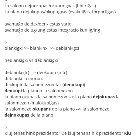
La salono dejnokupas/okupungxas (liberiĝas).
La piano dejokupas/okupugxas (evakuiĝas, forportiĝas)
avantaĝo de de-/den- estas vario.
avantaĝo de ug/ung estas integracio kun ig/ing
○
blankigxi >> blankihxi >> deblankigxi
neblankigxi vs deblankigxi
deblanki (tr) --> deokupin (intr)
deblanki la muron.
deokupin la salonmezon far (
denokupi
)
deokupi
la pianon la salonmezon.
la piano okupas la salonmezon --> la piano
dejokupas
la
salonmezon (malokupiĝas)
la salonmezo
okupans
de la piano --> la salonmezo
dejnokupas
de la piano
○
Kiuj tenas hink prezidento? De kiuj tenans hik prezidento?
Kiu