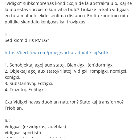
"Vidigxi" subkomprenas kondicxojn de la abstrakta ulo. Kaj se
la ulo estas sorcxisto kun vitra bulo? Tiukaze la kato vidigxas
en tuta malhelo ekde senlima distanco. En tiu kondicxo cxiu
politika skandalo konigxas kaj trovigxas.
○
Sed kiom diris PMEG?
https://bertilow.com/pmeg/vortfarado/afiksoj/sufik
...
1. Senobjektaj agoj aux statoj. Blankigxi, (en)dormigxi
2. Objektaj agoj aux statoj/rilatoj. Vidigxi, rompigxi, nomigxi,
konigxi.
3. Substantivoj. Edzigxi.
4. Frazetoj. Enlitigxi.
Cxu Vidigxi havas duoblan naturon? Stato kaj transformo?
Trioblan.
Iu:
Vidigxas (ekvidigxas, videblas)
Vidigxas sportisto.