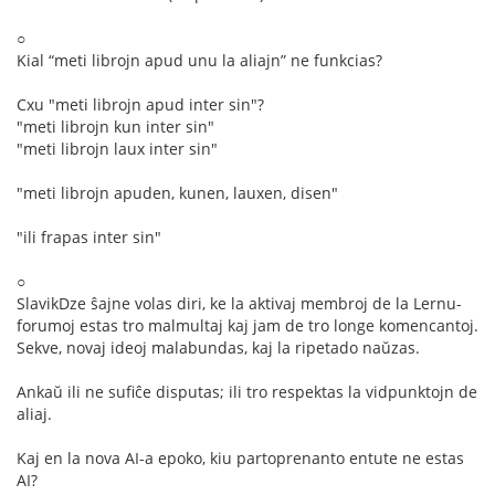
○
Kial “meti librojn apud unu la aliajn” ne funkcias?
Cxu "meti librojn apud inter sin"?
"meti librojn kun inter sin"
"meti librojn laux inter sin"
"meti librojn apuden, kunen, lauxen, disen"
"ili frapas inter sin"
○
SlavikDze ŝajne volas diri, ke la aktivaj membroj de la Lernu-
forumoj estas tro malmultaj kaj jam de tro longe komencantoj.
Sekve, novaj ideoj malabundas, kaj la ripetado naŭzas.
Ankaŭ ili ne sufiĉe disputas; ili tro respektas la vidpunktojn de
aliaj.
Kaj en la nova AI-a epoko, kiu partoprenanto entute ne estas
AI?