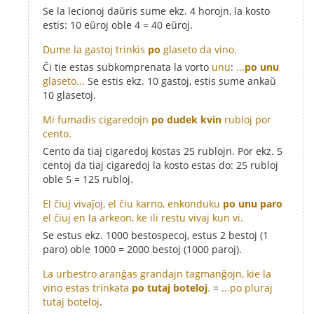
Se la lecionoj daŭris sume ekz. 4 horojn, la kosto
estis: 10 eŭroj oble 4 = 40 eŭroj.
Dume la gastoj trinkis
po
glaseto da vino.
Ĉi tie estas subkomprenata la vorto
unu
:
...
po unu
glaseto...
Se estis ekz. 10 gastoj, estis sume ankaŭ
10 glasetoj.
Mi fumadis cigaredojn
po dudek kvin
rubloj por
cento.
Cento da tiaj cigaredoj kostas 25 rublojn. Por ekz. 5
centoj da tiaj cigaredoj la kosto estas do: 25 rubloj
oble 5 = 125 rubloj.
El ĉiuj vivaĵoj, el ĉiu karno, enkonduku
po unu paro
el ĉiuj en la arkeon, ke ili restu vivaj kun vi.
Se estus ekz. 1000 bestospecoj, estus 2 bestoj (1
paro) oble 1000 = 2000 bestoj (1000 paroj).
La urbestro aranĝas grandajn tagmanĝojn, kie la
vino estas trinkata
po tutaj boteloj
.
=
...po pluraj
tutaj boteloj
.