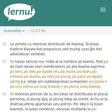
Al
la
Men
enhavo
Gramatiko
12.3.7
Po
La vorteto
po
montras distribuon de kvantoj. Ĝi estas
tradicie klasata kiel prepozicio, sed multaj uzas ĝin kiel
adverbecan vorteton.
Po
havas sencon nur rilate al ia nombro aŭ kvanto. Post
po
do ĉiam devas stari nombrovorto aŭ alia kvanta esprimo:
po kvin
,
po dek
,
po dudek mil
,
po multe
,
po kiom
,
po
miliono
,
po duono
,
po iom
,
po pluraj
,
po paro
,
po egalaj
partoj
k.s. Iafoje oni subkomprenas la kvanton:
po pomo
=
po unu pomo
,
po tutaj boteloj
=
po pluraj tutaj boteloj
.
Po
montras porcion de io, kio estas iel distribuata al pluraj
personoj, al pluraj aĵoj, al pluraj lokoj aŭ simile. Al ĉiu el la
diversaj aferoj apartenas unu porcio. Por ekscii la tutan
kvanton, la tutan nombron, necesas multipliki la
po
-