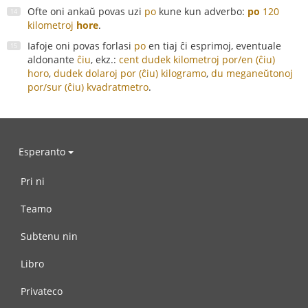
Ofte oni ankaŭ povas uzi
po
kune kun adverbo:
po
120
kilometroj
hore
.
Iafoje oni povas forlasi
po
en tiaj ĉi esprimoj, eventuale
aldonante
ĉiu
, ekz.:
cent dudek kilometroj por/en (ĉiu)
horo
,
dudek dolaroj por (ĉiu) kilogramo
,
du meganeŭtonoj
por/sur (ĉiu) kvadratmetro
.
Esperanto
Pri ni
Teamo
Subtenu nin
Libro
Privateco