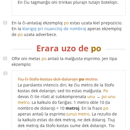
En ĉiu tagmanĝo oni trinkas plurajn tutajn botelojn.
En la ĉi-antaŭaj ekzemploj
po
estas uzata kiel prepozicio.
En la
klarigoj pri nuanciloj de nombroj
aperas ekzemploj
de
po
uzata adverbece.
Erara uzo de
po
Ofte oni metas
po
antaŭ la malĝusta esprimo. Jen tipa
ekzemplo:
Tiu ĉi ŝtofo kostas dek dolarojn
po
metro.
La parolanto intencis diri, ke ĉiu metro de la ŝtofo
kostas dek dolarojn, sed tio estas malĝusta.
Po
devas ĉi tie rilati al subkomprenata
unu
→
po unu
metro
. La kalkulo do fariĝas: 1 metro oble 10 (la
nombro de dolaroj) = 10
metroj
. En la frazo
po
aperas antaŭ la esprimo
(unu) metro
. La rezulto de
la kalkulo estas do dek metroj, ne dek dolaroj. Tiuj
dek metroj da ŝtofo kostas sume dek dolarojn. Tio