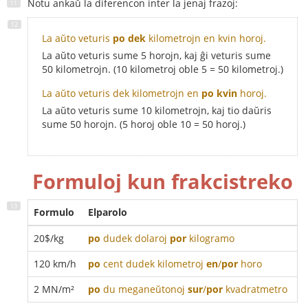
Notu ankaŭ la diferencon inter la jenaj frazoj:
La aŭto veturis
po dek
kilometrojn en kvin horoj.
La aŭto veturis sume 5 horojn, kaj ĝi veturis sume
50 kilometrojn. (10 kilometroj oble 5 = 50 kilometroj.)
La aŭto veturis dek kilometrojn en
po kvin
horoj.
La aŭto veturis sume 10 kilometrojn, kaj tio daŭris
sume 50 horojn. (5 horoj oble 10 = 50 horoj.)
Formuloj kun frakcistreko
Formulo
Elparolo
20$/kg
po
dudek dolaroj
por
kilogramo
120 km/h
po
cent dudek kilometroj
en
/
por
horo
2 MN/m²
po
du meganeŭtonoj
sur
/
por
kvadratmetro