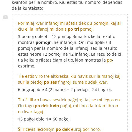
kvanton per ia nombro. Kiu estas tiu nombro, dependas
de la kunteksto:
Por miaj kvar infanoj mi aĉetis dek du pomojn, kaj al
ĉiu el la infanoj mi donis
po tri
pomoj.
3 pomoj oble 4 = 12 pomoj. Rimarku, ke la rezulto
montras
pomojn
, ne infanojn. Oni multiplikis 3
pomojn per la nombro de la infanoj, sed la rezulto
estas nepre 12 pomoj, ne 12 infanoj. La rezulto de ĉi
tia kalkulo rilatas ĉiam al tio, kion montras la
po
-
esprimo.
Tie estis viro tre altkreska, kiu havis sur la manoj kaj
sur la piedoj
po ses
fingroj, sume dudek kvar.
6 fingroj oble 4 (2 manoj + 2 piedoj) = 24 fingroj.
Tiu ĉi libro havas sesdek paĝojn; tial, se mi legos en
ĉiu tago
po dek kvin
paĝoj, mi finos la tutan libron
en kvar tagoj.
15 paĝoj oble 4 = 60 paĝoj.
Ŝi ricevis lecionojn
po dek
eŭroj por horo.