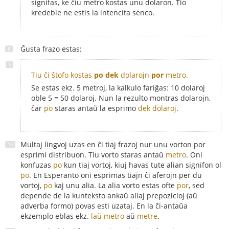
signifas, ke ĉiu metro kostas unu dolaron. Tio
kredeble ne estis la intencita senco.
Ĝusta frazo estas:
Tiu ĉi ŝtofo kostas
po dek
dolarojn
por
metro.
Se estas ekz. 5 metroj, la kalkulo fariĝas: 10 dolaroj
oble 5 = 50 dolaroj. Nun la rezulto montras dolarojn,
ĉar
po
staras antaŭ la esprimo
dek dolaroj
.
Multaj lingvoj uzas en ĉi tiaj frazoj nur unu vorton por
esprimi distribuon. Tiu vorto staras antaŭ
metro
. Oni
konfuzas
po
kun tiaj vortoj, kiuj havas tute alian signifon ol
po
. En Esperanto oni esprimas tiajn ĉi aferojn per du
vortoj,
po
kaj unu alia. La alia vorto estas ofte
por
, sed
depende de la kunteksto ankaŭ aliaj prepozicioj (aŭ
adverba formo) povas esti uzataj. En la ĉi-antaŭa
ekzemplo eblas ekz.
laŭ metro
aŭ
metre
.