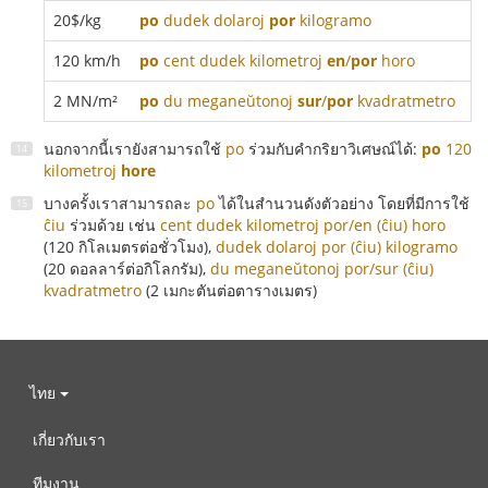
20$/kg
po
dudek dolaroj
por
kilogramo
120 km/h
po
cent dudek kilometroj
en
/
por
horo
2 MN/m²
po
du meganeŭtonoj
sur
/
por
kvadratmetro
นอกจากนี้เรายังสามารถใช้
po
ร่วมกับคำกริยาวิเศษณ์ได้:
po
120
kilometroj
hore
บางครั้งเราสามารถละ
po
ได้ในสำนวนดังตัวอย่าง โดยที่มีการใช้
ĉiu
ร่วมด้วย เช่น
cent dudek kilometroj por/en (ĉiu) horo
(120 กิโลเมตรต่อชั่วโมง),
dudek dolaroj por (ĉiu) kilogramo
(20 ดอลลาร์ต่อกิโลกรัม),
du meganeŭtonoj por/sur (ĉiu)
kvadratmetro
(2 เมกะตันต่อตารางเมตร)
ไทย
เกี่ยวกับเรา
ทีมงาน