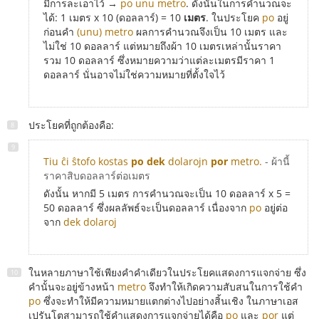
มีการละเอาไว้ →
po unu metro
. ดังนั้นในการคำนวณจะ
ได้: 1 เมตร x 10 (ดอลลาร์) = 10
เมตร
. ในประโยค
po
อยู่
ก่อนคำ
(unu) metro
ผลการคำนวณจึงเป็น 10 เมตร และ
ไม่ใช่ 10 ดอลลาร์ แต่หมายถึงผ้า 10 เมตรเหล่านั้นราคา
รวม 10 ดอลลาร์ ซึ่งหมายความว่าแต่ละเมตรมีราคา 1
ดอลลาร์ นั่นอาจไม่ใช่ความหมายที่ตั้งใจไว้
ประโยคที่ถูกต้องคือ:
Tiu ĉi ŝtofo kostas
po dek
dolarojn
por
metro.
- ผ้านี้
ราคาสิบดอลลาร์ต่อเมตร
ดังนั้น หากมี 5 เมตร การคำนวณจะเป็น 10 ดอลลาร์ x 5 =
50 ดอลลาร์ ซึ่งผลลัพธ์จะเป็นดอลลาร์ เนื่องจาก
po
อยู่ต่อ
จาก
dek dolaroj
ในหลายภาษาใช้เพียงคำคำเดียวในประโยคแสดงการแจกจ่าย ซึ่ง
คำนั้นจะอยู่ข้างหน้า
metro
จึงทำให้เกิดความสับสนในการใช้คำ
po
ซึ่งจะทำให้มีความหมายแตกต่างไปอย่างสิ้นเชิง ในภาษาเอส
เปรันโตสามารถใช้คำแสดงการแจกจ่ายได้คือ
po
และ
por
แต่