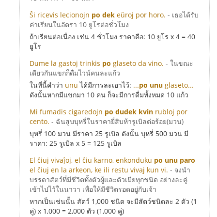
Ŝi ricevis lecionojn
po dek
eŭroj por horo.
- เธอได้รับ
ค่าเรียนในอัตรา 10 ยูโรต่อชั่วโมง
ถ้าเรียนต่อเนื่อง เช่น 4 ชั่วโมง ราคาคือ: 10 ยูโร x 4 = 40
ยูโร
Dume la gastoj trinkis
po
glaseto da vino.
- ในขณะ
เดียวกันแขกก็ดื่มไวน์คนละแก้ว
ในที่นี้คำว่า
unu
ได้มีการละเอาไว้:
...
po unu
glaseto...
ดังนั้นหากมีแขกมา 10 คน ก็จะมีการดื่มทั้งหมด 10 แก้ว
Mi fumadis cigaredojn
po dudek kvin
rubloj por
cento.
- ฉันสูบบุหรี่ในราคายี่สิบห้ารูเบิลต่อร้อย(มวน)
บุหรี่ 100 มวน มีราคา 25 รูเบิล ดังนั้น บุหรี่ 500 มวน มี
ราคา: 25 รูเบิล x 5 = 125 รูเบิล
El ĉiuj vivaĵoj, el ĉiu karno, enkonduku
po unu paro
el ĉiuj en la arkeon, ke ili restu vivaj kun vi.
- จงนำ
บรรดาสัตว์ที่มีชีวิตทั้งตัวผู้และตัวเมียทุกชนิด อย่างละคู่
เข้าไปไว้ในนาวา เพื่อให้มีชีวิตรอดอยู่กับเจ้า
หากเป็นเช่นนั้น สัตว์ 1,000 ชนิด จะมีสัตว์ชนิดละ 2 ตัว (1
คู่) x 1,000 = 2,000 ตัว (1,000 คู่)