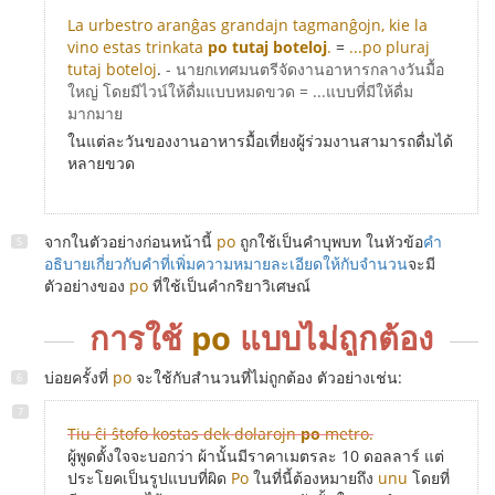
La urbestro aranĝas grandajn tagmanĝojn, kie la
vino estas trinkata
po tutaj boteloj
.
=
...po pluraj
tutaj boteloj
.
- นายกเทศมนตรีจัดงานอาหารกลางวันมื้อ
ใหญ่ โดยมีไวน์ให้ดื่มแบบหมดขวด = ...แบบที่มีให้ดื่ม
มากมาย
ในแต่ละวันของงานอาหารมื้อเที่ยงผู้ร่วมงานสามารถดื่มได้
หลายขวด
จากในตัวอย่างก่อนหน้านี้
po
ถูกใช้เป็นคำบุพบท ในหัวข้อ
คำ
อธิบายเกี่ยวกับคำที่เพิ่มความหมายละเอียดให้กับจำนวน
จะมี
ตัวอย่างของ
po
ที่ใช้เป็นคำกริยาวิเศษณ์
การใช้
po
แบบไม่ถูกต้อง
บ่อยครั้งที่
po
จะใช้กับสำนวนที่ไม่ถูกต้อง ตัวอย่างเช่น:
Tiu ĉi ŝtofo kostas dek dolarojn
po
metro.
ผู้พูดตั้งใจจะบอกว่า ผ้านั้นมีราคาเมตรละ 10 ดอลลาร์ แต่
ประโยคเป็นรูปแบบที่ผิด
Po
ในที่นี้ต้องหมายถึง
unu
โดยที่