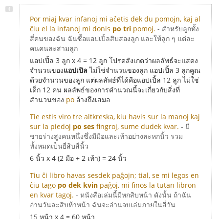
Por miaj kvar infanoj mi aĉetis dek du pomojn, kaj al
ĉiu el la infanoj mi donis
po tri
pomoj.
- สำหรับลูกทั้ง
สี่คนของฉัน ฉันซื้อแอปเปิ้ลสิบสองลูก และให้ลูก ๆ แต่ละ
คนคนละสามลูก
แอปเปิ้ล 3 ลูก x 4 = 12 ลูก โปรดสังเกตว่าผลลัพธ์จะแสดง
จำนวนของ
แอปเปิล
ไม่ใช่จำนวนของลูก แอปเปิ้ล 3 ลูกคูณ
ด้วยจำนวนของลูก แต่ผลลัพธ์ที่ได้คือแอปเปิ้ล 12 ลูก ไม่ใช่
เด็ก 12 คน ผลลัพธ์ของการคำนวณนี้จะเกี่ยวกับสิ่งที่
สำนวนของ
po
อ้างถึงเสมอ
Tie estis viro tre altkreska, kiu havis sur la manoj kaj
sur la piedoj
po ses
fingroj, sume dudek kvar.
- มี
ชายร่างสูงคนหนึ่งซึ่งมีมือและเท้าอย่างละหกนิ้ว รวม
ทั้งหมดเป็นยี่สิบสี่นิ้ว
6 นิ้ว x 4 (2 มือ + 2 เท้า) = 24 นิ้ว
Tiu ĉi libro havas sesdek paĝojn; tial, se mi legos en
ĉiu tago
po dek kvin
paĝoj, mi finos la tutan libron
en kvar tagoj.
- หนังสือเล่มนี้มีหกสิบหน้า ดังนั้น ถ้าฉัน
อ่านวันละสิบห้าหน้า ฉันจะอ่านจบเล่มภายในสี่วัน
15 หน้า x 4 = 60 หน้า