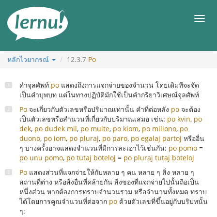
ไป
ยัง
เมนู
สารบัญ
หลักไวยากรณ์
12.3.7
Po
คำจุลศัพท์
po
แสดงถึงการแจกจ่ายของจำนวน โดยเดิมทีจะจัด
เป็นคำบุพบท แต่ในทางปฏิบัติมักใช้เป็นคำกริยาวิเศษณ์จุลศัพท์
Po
จะเกี่ยวกับตัวเลขหรือปริมาณเท่านั้น คำที่ต่อหลัง
po
จะต้อง
เป็นตัวเลขหรือสำนวนที่เกี่ยวกับปริมาณเสมอ เช่น:
po kvin
,
po
dek
,
po dudek mil
,
po multe
,
po kiom
,
po miliono
,
po
duono
,
po iom
,
po pluraj
,
po paro
,
po egalaj partoj
หรืออื่น
ๆ บางครั้งอาจแสดงจำนวนที่มีการละเอาไว้เช่นกัน:
po pomo
=
po unu pomo
,
po tutaj boteloj
=
po pluraj tutaj boteloj
Po
แสดงส่วนที่แจกจ่ายให้กับหลาย ๆ คน หลาย ๆ สิ่ง หลาย ๆ
สถานที่ต่าง หรือสิ่งอื่นที่คล้ายกัน สิ่งของที่แจกจ่ายไปนั้นถือเป็น
หนึ่งส่วน หากต้องการทราบจำนวนรวม หรือจำนวนทั้งหมด ทราบ
ได้โดยการคูณจำนวนที่ต่อจาก
po
ด้วยตัวเลขที่ขึ้นอยู่กับบริบทนั้น
ๆ: