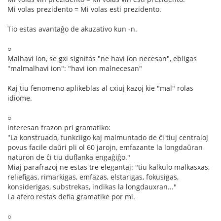
Mi volas prezidento = Mi volas esti prezidento.
Tio estas avantaĝo de akuzativo kun -n.
○
Malhavi ion, se gxi signifas "ne havi ion necesan", ebligas
"malmalhavi ion": "havi ion malnecesan"
Kaj tiu fenomeno aplikeblas al cxiuj kazoj kie "mal" rolas
idiome.
○
interesan frazon pri gramatiko:
"La konstruado, funkciigo kaj malmuntado de ĉi tiuj centraloj
povus facile daŭri pli ol 60 jarojn, emfazante la longdaŭran
naturon de ĉi tiu duflanka engaĝiĝo."
Miaj parafrazoj ne estas tre elegantaj: "tiu kalkulo malkasxas,
reliefigas, rimarkigas, emfazas, elstarigas, fokusigas,
konsiderigas, substrekas, indikas la longdauxran..."
La afero restas defia gramatike por mi.
○