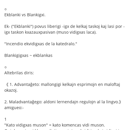
○
Ekblanki vs Blankigxi.
Ek- ("Ekblanki") povus liberigi -igx de kelkaj taskoj kaj lasi por -
igx taskon kxazauxpasivan (muso vidigxas laca).
"Incendio ekvidigxas de la katedralo."
Blankigigxas ~ ekblankas
○
Altebrilas diris:
《 1. Advantaĝeto: mallongigi kelkajn esprimojn en maloftaj
okazoj.
2. Maladvantaĝego: aldoni lernendajn regulojn al la lingvo.》
amigueo:-
1
"Kato vidigxas muson" = kato komencas vidi muson.