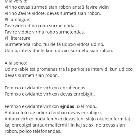
Mia versio:
Virino devas surmeti sian robon antaŭ favire vidin
Virino ,favire vidote, devas surmeti sian robon.
Pli ambigue:
Favirvidotudina robo surmetendas.
Favire vidote virina robo surmetendas.
Pli literature:
Surmetenda robo, tiu de fa udicxo vidota udino.
Udino, intervidonte kun udicxo, surmetu sian robon.
Alia senco:
Udino (eble sxi promenas tra la parko) se intervidi kun udicxo
devas surmeti sian robon.
Femhxo ekvidante virhxon enrobendas.
Femhxo ekvidante virhxon devas enrobigiti.
Femhxo ekvidante virhxon
ejndas
uxel robo..
Antaux foto de udicxo femhxo devas enrobigxi.
Antaux virhxo nuda femhxo devas teni siajn okulojn fermitaj
kaj enrobigxi antaux malfermi ilin kaj se sxi ne trovas sian
robon, polico telefonendas.