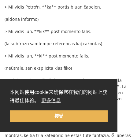
> Mi vidis Petro'n, **ka** portis bluan ĉapelon.
(aldona informo)
> Mi vidis iun, **kik** post momento falis.
(la subfrazo samtempe referencas kaj rakontas)
> Mi vidis iun, **ki** post momento falis.
(neŭtrale, sen eksplicita klasifiko)
La plej granda malfacilaĵo ne estus la formoj mem, sed la
bezono de interkonsento pri la preciza difino de **kik**. La
kategorioj "identiga" kaj "priskriba" estas bone konataj en
本网站使用cookie来确保您在我们的网站上获
lingvistiko, sed la "miksita" aŭ "naracia" relativa subfrazo
得最佳体验。
更多信息
estas malpli firme difinita. Tamen ĝuste via komenca
ekzemplo:
接受
> Ni observis iun, kiu post minuto falis.
montras, ke tia tria kategorio ne estas tute fantazia. Ĝi aperas