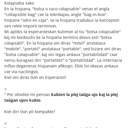
Kolapseba sako
En la hispana, "bolsa o saco colapsable" venas el angla
"collapsible bag" cxe la teknikajxo, angle "bag-in-box",
hispane "odre en caja", se la hispana tradukus la koncepton
sen rekte importi terminon.
Mi aplikis la esperanteskan kutimon al tiu "bolsa colapsable"
kaj mi konkludis ke la hispana termino devus esti "bolsa
colapsátil". En la hispana oni diras "móvil" anstataux
"mobile", "portatil" anstataux "portable", sed bizare oni diras
"bolsa colapsable", kaj oni legas ankaux "portabilidad" cxar
neniu kuragxas diri "portatilez" o "portatilidad". La internacia
influo degeneras hispanain afiksojn. Eble tio okazas ankaux
cxe via nacilingvo.
Kiel oni diras tion en Esperanto?
○
" Por olivoleo mi pensas
kubion la plej taŭga ujo kaj la plej
taŭgan ujon kubio
.
Kiel diri tion pli kompakte?
○