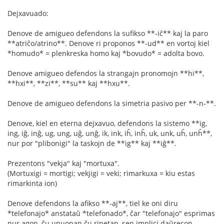
Dejxavuado:
Denove de amigueo defendons la sufikso **-iĉ** kaj la paro
**atriĉo/atrino**. Denove ri proponos **-ud** en vortoj kiel
*homudo* = plenkreska homo kaj *bovudo* = adolta bovo.
Denove amigueo defendos la strangajn pronomojn **hi**,
**hxi**, **zi**, **su** kaj **hxu**.
Denove de amigueo defendons la simetria pasivo per **-n-**.
Denove, kiel en eterna dejxavuo, defendons la sistemo **ig,
ing, iĝ, inĝ, ug, ung, uĝ, unĝ, ik, ink, iĥ, inĥ, uk, unk, uĥ, unĥ**,
nur por "plibonigi" la taskojn de **ig** kaj **iĝ**.
Prezentons "vekja" kaj "mortuxa".
(Mortuxigi = mortigi; vekjigi = veki; rimarkuxa = kiu estas
rimarkinta ion)
Denove defendons la afikso **-aj**, tiel ke oni diru
*telefonajo* anstataŭ *telefonado*, ĉar "telefonajo" esprimas
nur agon, ĉu unuopan ĉu ripetan, sen implici daŭrecon.