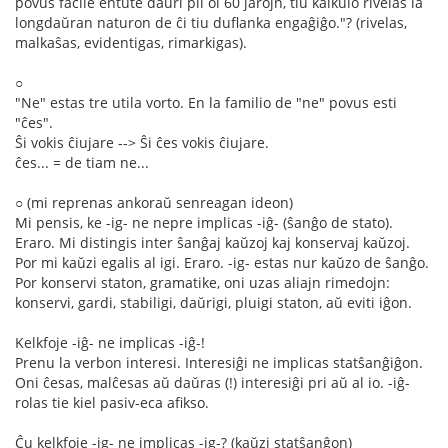
povus facile entute daŭri pli ol 60 jarojn, tiu kalkulo rivelas la
longdaŭran naturon de ĉi tiu duflanka engaĝiĝo."? (rivelas,
malkaŝas, evidentigas, rimarkigas).
○
"Ne" estas tre utila vorto. En la familio de "ne" povus esti
"ĉes".
Ŝi vokis ĉiujare --> Ŝi ĉes vokis ĉiujare.
ĉes... = de tiam ne...
○ (mi reprenas ankoraŭ senreagan ideon)
Mi pensis, ke -ig- ne nepre implicas -iĝ- (ŝanĝo de stato).
Eraro. Mi distingis inter ŝanĝaj kaŭzoj kaj konservaj kaŭzoj.
Por mi kaŭzi egalis al igi. Eraro. -ig- estas nur kaŭzo de ŝanĝo.
Por konservi staton, gramatike, oni uzas aliajn rimedojn:
konservi, gardi, stabiligi, daŭrigi, pluigi staton, aŭ eviti iĝon.
Kelkfoje -iĝ- ne implicas -iĝ-!
Prenu la verbon interesi. Interesiĝi ne implicas statŝanĝiĝon.
Oni ĉesas, malĉesas aŭ daŭras (!) interesiĝi pri aŭ al io. -iĝ-
rolas tie kiel pasiv-eca afikso.
Ĉu kelkfoje -ig- ne implicas -ig-? (kaŭzi statŝanĝon)