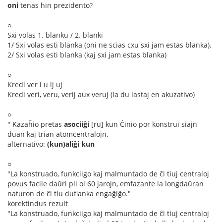
oni
tenas hin prezidento?
○
Sxi volas 1. blanku / 2. blanki
1/ Sxi volas esti blanka (oni ne scias cxu sxi jam estas blanka).
2/ Sxi volas esti blanka (kaj sxi jam estas blanka)
○
Kredi ver i u ij uj
Kredi veri, veru, verij aux veruj (la du lastaj en akuzativo)
○
" Kazaĥio pretas
asociiĝi
[ru] kun Ĉinio por konstrui siajn
duan kaj trian atomcentralojn.
alternativo:
(kun)aliĝi kun
○
"La konstruado, funkciigo kaj malmuntado de ĉi tiuj centraloj
povus facile daŭri pli ol 60 jarojn, emfazante la longdaŭran
naturon de ĉi tiu duflanka engaĝiĝo."
korektindus rezult
"La konstruado, funkciigo kaj malmuntado de ĉi tiuj centraloj