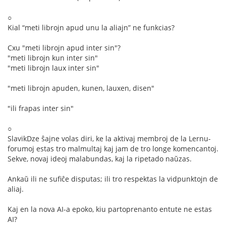
○
Kial “meti librojn apud unu la aliajn” ne funkcias?
Cxu "meti librojn apud inter sin"?
"meti librojn kun inter sin"
"meti librojn laux inter sin"
"meti librojn apuden, kunen, lauxen, disen"
"ili frapas inter sin"
○
SlavikDze ŝajne volas diri, ke la aktivaj membroj de la Lernu-
forumoj estas tro malmultaj kaj jam de tro longe komencantoj.
Sekve, novaj ideoj malabundas, kaj la ripetado naŭzas.
Ankaŭ ili ne sufiĉe disputas; ili tro respektas la vidpunktojn de
aliaj.
Kaj en la nova AI-a epoko, kiu partoprenanto entute ne estas
AI?