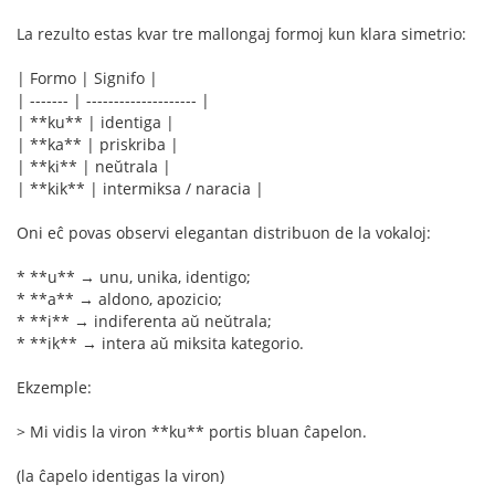
La rezulto estas kvar tre mallongaj formoj kun klara simetrio:
| Formo | Signifo |
| ------- | -------------------- |
| **ku** | identiga |
| **ka** | priskriba |
| **ki** | neŭtrala |
| **kik** | intermiksa / naracia |
Oni eĉ povas observi elegantan distribuon de la vokaloj:
* **u** → unu, unika, identigo;
* **a** → aldono, apozicio;
* **i** → indiferenta aŭ neŭtrala;
* **ik** → intera aŭ miksita kategorio.
Ekzemple:
> Mi vidis la viron **ku** portis bluan ĉapelon.
(la ĉapelo identigas la viron)