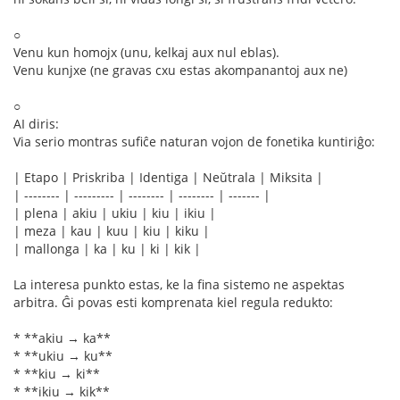
○
Venu kun homojx (unu, kelkaj aux nul eblas).
Venu kunjxe (ne gravas cxu estas akompanantoj aux ne)
○
AI diris:
Via serio montras sufiĉe naturan vojon de fonetika kuntiriĝo:
| Etapo | Priskriba | Identiga | Neŭtrala | Miksita |
| -------- | --------- | -------- | -------- | ------- |
| plena | akiu | ukiu | kiu | ikiu |
| meza | kau | kuu | kiu | kiku |
| mallonga | ka | ku | ki | kik |
La interesa punkto estas, ke la fina sistemo ne aspektas
arbitra. Ĝi povas esti komprenata kiel regula redukto:
* **akiu → ka**
* **ukiu → ku**
* **kiu → ki**
* **ikiu → kik**