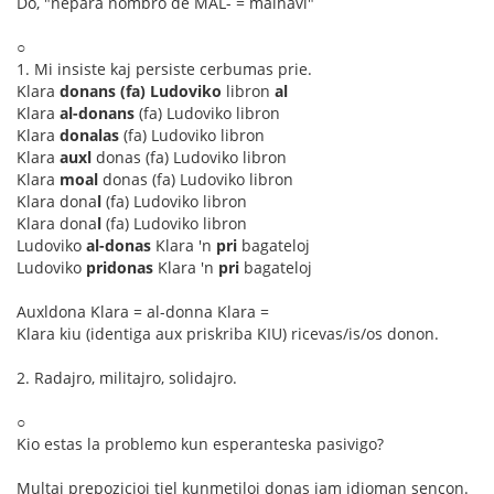
Do, "nepara nombro de MAL- = malhavi"
○
1. Mi insiste kaj persiste cerbumas prie.
Klara
donans
(fa) Ludoviko
libron
al
Klara
al-donans
(fa) Ludoviko libron
Klara
donalas
(fa) Ludoviko libron
Klara
auxl
donas (fa) Ludoviko libron
Klara
moal
donas (fa) Ludoviko libron
Klara dona
l
(fa) Ludoviko libron
Klara dona
l
(fa) Ludoviko libron
Ludoviko
al-donas
Klara 'n
pri
bagateloj
Ludoviko
pridonas
Klara 'n
pri
bagateloj
Auxldona Klara = al-donna Klara =
Klara kiu (identiga aux priskriba KIU) ricevas/is/os donon.
2. Radajro, militajro, solidajro.
○
Kio estas la problemo kun esperanteska pasivigo?
Multaj prepozicioj tiel kunmetiloj donas jam idioman sencon.