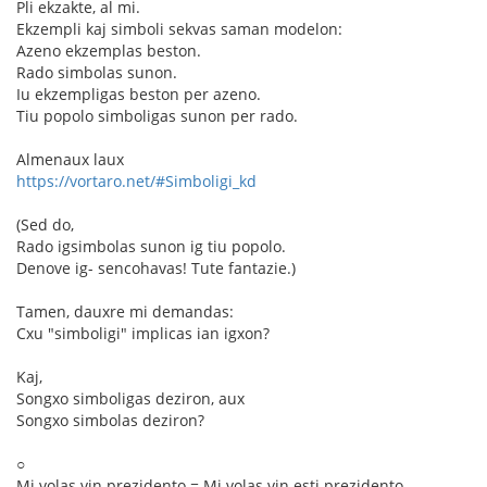
Pli ekzakte, al mi.
Ekzempli kaj simboli sekvas saman modelon:
Azeno ekzemplas beston.
Rado simbolas sunon.
Iu ekzempligas beston per azeno.
Tiu popolo simboligas sunon per rado.
Almenaux laux
https://vortaro.net/#Simboligi_kd
(Sed do,
Rado igsimbolas sunon ig tiu popolo.
Denove ig- sencohavas! Tute fantazie.)
Tamen, dauxre mi demandas:
Cxu "simboligi" implicas ian igxon?
Kaj,
Songxo simboligas deziron, aux
Songxo simbolas deziron?
○
Mi volas vin prezidento = Mi volas vin esti prezidento.