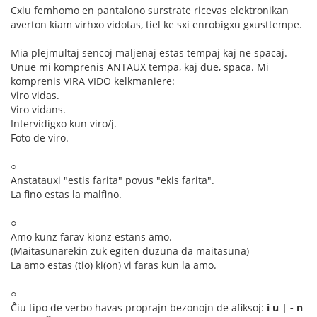
Cxiu femhomo en pantalono surstrate ricevas elektronikan
averton kiam virhxo vidotas, tiel ke sxi enrobigxu gxusttempe.
Mia plejmultaj sencoj maljenaj estas tempaj kaj ne spacaj.
Unue mi komprenis ANTAUX tempa, kaj due, spaca. Mi
komprenis VIRA VIDO kelkmaniere:
Viro vidas.
Viro vidans.
Intervidigxo kun viro/j.
Foto de viro.
○
Anstatauxi "estis farita" povus "ekis farita".
La fino estas la malfino.
○
Amo kunz farav kionz estans amo.
(Maitasunarekin zuk egiten duzuna da maitasuna)
La amo estas (tio) ki(on) vi faras kun la amo.
○
Ĉiu tipo de verbo havas proprajn bezonojn de afiksoj:
i u | - n