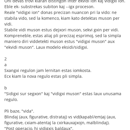
Oni devas trovi klaran distingon inter ekvidi ion kaj vidigxi ion.
Eble ek- substrekas subiton kaj --igx proceson.
Reale "vidigxi ion" donas precizan nuancon pri la vido: ne
stabila vido, sed la komenco, kiam kato detektas muson per
vidi.
Stabile vidi muson estus dejxori muson, sekvi gxin per vidi.
Kompreneble, estas aliaj pli precizaj esprimoj, sed la simpla
maniero diri viddetekti muson estus "vidigxi muson" aux
"ekvidi muson". Laux modelo eksidi/sidigxi.
2
a
Sxangxi regulon jam lernitan estas iomkosta.
Ecx kiam la nova regulo estas pli simpla.
b
"Sidigxi sur segxon" kaj "vidigxi muson" estas laux unusama
regulo.
Pli baze, "vida".
Blindaj (aux, figurative, distrataj) vs vid(kapabl/em)aj (aux,
figurative, cxiam-atentaj la cxirkauxajxojn, malblindaj).
"Post operacio, hi vidigxis baldaux".