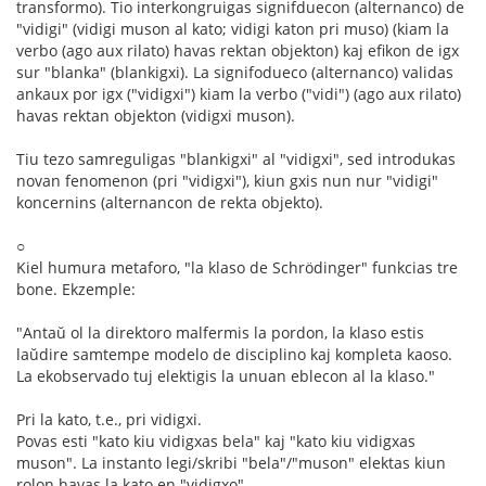
transformo). Tio interkongruigas signifduecon (alternanco) de
"vidigi" (vidigi muson al kato; vidigi katon pri muso) (kiam la
verbo (ago aux rilato) havas rektan objekton) kaj efikon de igx
sur "blanka" (blankigxi). La signifodueco (alternanco) validas
ankaux por igx ("vidigxi") kiam la verbo ("vidi") (ago aux rilato)
havas rektan objekton (vidigxi muson).
Tiu tezo samreguligas "blankigxi" al "vidigxi", sed introdukas
novan fenomenon (pri "vidigxi"), kiun gxis nun nur "vidigi"
koncernins (alternancon de rekta objekto).
○
Kiel humura metaforo, "la klaso de Schrödinger" funkcias tre
bone. Ekzemple:
"Antaŭ ol la direktoro malfermis la pordon, la klaso estis
laŭdire samtempe modelo de disciplino kaj kompleta kaoso.
La ekobservado tuj elektigis la unuan eblecon al la klaso."
Pri la kato, t.e., pri vidigxi.
Povas esti "kato kiu vidigxas bela" kaj "kato kiu vidigxas
muson". La instanto legi/skribi "bela"/"muson" elektas kiun
rolon havas la kato en "vidigxo".