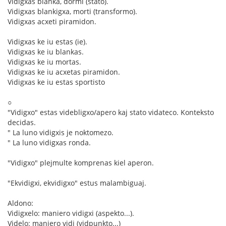
Vidigxas blanka, dormi (stato).
Vidigxas blankigxa, morti (transformo).
Vidigxas acxeti piramidon.
Vidigxas ke iu estas (ie).
Vidigxas ke iu blankas.
Vidigxas ke iu mortas.
Vidigxas ke iu acxetas piramidon.
Vidigxas ke iu estas sportisto
○
"Vidigxo" estas videbligxo/apero kaj stato vidateco. Konteksto
decidas.
" La luno vidigxis je noktomezo.
" La luno vidigxas ronda.
"Vidigxo" plejmulte komprenas kiel aperon.
"Ekvidigxi, ekvidigxo" estus malambiguaj.
Aldono:
Vidigxelo: maniero vidigxi (aspekto...).
Videlo: maniero vidi (vidpunkto...)