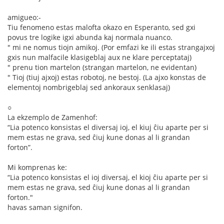
amigueo:-
Tiu fenomeno estas malofta okazo en Esperanto, sed gxi
povus tre logike igxi abunda kaj normala nuanco.
" mi ne nomus tiojn amikoj. (Por emfazi ke ili estas strangajxoj
gxis nun malfacile klasigeblaj aux ne klare perceptataj)
" prenu tion martelon (strangan martelon, ne evidentan)
" Tioj (tiuj ajxoj) estas robotoj, ne bestoj. (La ajxo konstas de
elementoj nombrigeblaj sed ankoraux senklasaj)
○
La ekzemplo de Zamenhof:
“Lia potenco konsistas el diversaj ioj, el kiuj ĉiu aparte per si
mem estas ne grava, sed ĉiuj kune donas al li grandan
forton”.
Mi komprenas ke:
“Lia potenco konsistas el ioj diversaj, el kioj ĉiu aparte per si
mem estas ne grava, sed ĉiuj kune donas al li grandan
forton."
havas saman signifon.