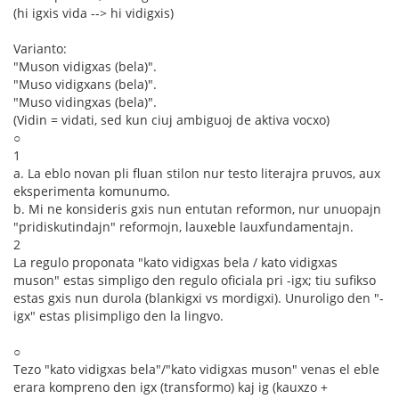
(hi igxis vida --> hi vidigxis)
Varianto:
"Muson vidigxas (bela)".
"Muso vidigxans (bela)".
"Muso vidingxas (bela)".
(Vidin = vidati, sed kun ciuj ambiguoj de aktiva vocxo)
○
1
a. La eblo novan pli fluan stilon nur testo literajra pruvos, aux
eksperimenta komunumo.
b. Mi ne konsideris gxis nun entutan reformon, nur unuopajn
"pridiskutindajn" reformojn, lauxeble lauxfundamentajn.
2
La regulo proponata "kato vidigxas bela / kato vidigxas
muson" estas simpligo den regulo oficiala pri -igx; tiu sufikso
estas gxis nun durola (blankigxi vs mordigxi). Unuroligo den "-
igx" estas plisimpligo den la lingvo.
○
Tezo "kato vidigxas bela"/"kato vidigxas muson" venas el eble
erara kompreno den igx (transformo) kaj ig (kauxzo +