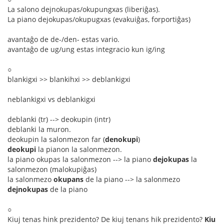
La salono dejnokupas/okupungxas (liberiĝas).
La piano dejokupas/okupugxas (evakuiĝas, forportiĝas)
avantaĝo de de-/den- estas vario.
avantaĝo de ug/ung estas integracio kun ig/ing
○
blankigxi >> blankihxi >> deblankigxi
neblankigxi vs deblankigxi
deblanki (tr) --> deokupin (intr)
deblanki la muron.
deokupin la salonmezon far (
denokupi
)
deokupi
la pianon la salonmezon.
la piano okupas la salonmezon --> la piano
dejokupas
la
salonmezon (malokupiĝas)
la salonmezo
okupans
de la piano --> la salonmezo
dejnokupas
de la piano
○
Kiuj tenas hink prezidento? De kiuj tenans hik prezidento?
Kiu