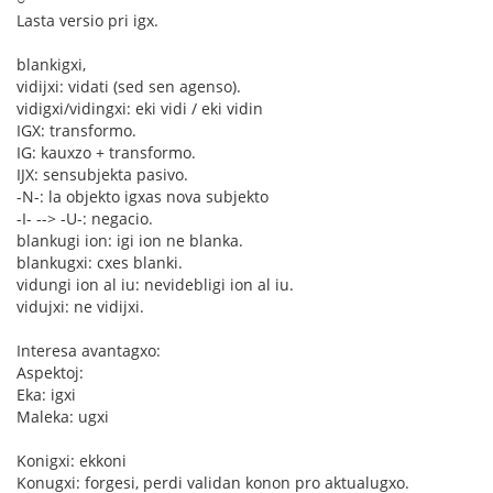
Lasta versio pri igx.
blankigxi,
vidijxi: vidati (sed sen agenso).
vidigxi/vidingxi: eki vidi / eki vidin
IGX: transformo.
IG: kauxzo + transformo.
IJX: sensubjekta pasivo.
-N-: la objekto igxas nova subjekto
-I- --> -U-: negacio.
blankugi ion: igi ion ne blanka.
blankugxi: cxes blanki.
vidungi ion al iu: nevidebligi ion al iu.
vidujxi: ne vidijxi.
Interesa avantagxo:
Aspektoj:
Eka: igxi
Maleka: ugxi
Konigxi: ekkoni
Konugxi: forgesi, perdi validan konon pro aktualugxo.