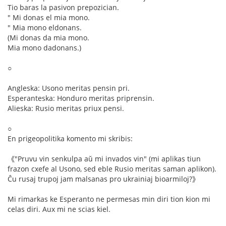
Tio baras la pasivon prepozician.
" Mi donas el mia mono.
" Mia mono eldonans.
(Mi donas da mia mono.
Mia mono dadonans.)
○
Angleska: Usono meritas pensin pri.
Esperanteska: Honduro meritas priprensin.
Alieska: Rusio meritas priux pensi.
○
En prigeopolitika komento mi skribis:
《"Pruvu vin senkulpa aŭ mi invados vin" (mi aplikas tiun
frazon cxefe al Usono, sed eble Rusio meritas saman aplikon).
Ĉu rusaj trupoj jam malsanas pro ukrainiaj bioarmiloj?》
Mi rimarkas ke Esperanto ne permesas min diri tion kion mi
celas diri. Aux mi ne scias kiel.