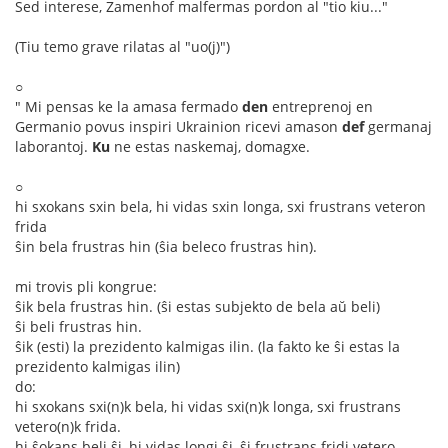
Sed interese, Zamenhof malfermas pordon al "tio kiu..."
(Tiu temo grave rilatas al "uo(j)")
○
" Mi pensas ke la amasa fermado
den
entreprenoj en
Germanio povus inspiri Ukrainion ricevi amason
def
germanaj
laborantoj.
Ku
ne estas naskemaj, domagxe.
○
hi sxokans sxin bela, hi vidas sxin longa, sxi frustrans veteron
frida
ŝin bela frustras hin (ŝia beleco frustras hin).
mi trovis pli kongrue:
ŝik bela frustras hin. (ŝi estas subjekto de bela aŭ beli)
ŝi beli frustras hin.
ŝik (esti) la prezidento kalmigas ilin. (la fakto ke ŝi estas la
prezidento kalmigas ilin)
do:
hi sxokans sxi(n)k bela, hi vidas sxi(n)k longa, sxi frustrans
vetero(n)k frida.
hi ŝokans beli ŝi, hi vidas longi ŝi, ŝi frustrans fridi vetero.