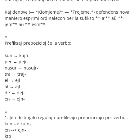
Kaj denove (— *Kiomjeme?* — *Trojeme.*) defendons nova
maniero esprimi ordinalecon per la sufikso **-a'** aŭ **-
jem** aŭ **-esm**.
○
Prefiksaj prepozicioj ĉe la verbo:
kun → kujn-
per → pejr-
nasur → nasujr-
tra → traj-
el → ejl-
al → ajl-
de → dej-
en → ejn-
○
1. Jen distingilo regulajn prefiksajn prepoziciojn por verboj:
kun --> kujn-
en --> ejn-
ktp