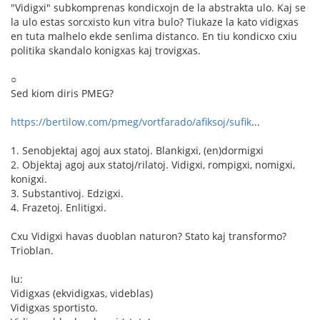
"Vidigxi" subkomprenas kondicxojn de la abstrakta ulo. Kaj se
la ulo estas sorcxisto kun vitra bulo? Tiukaze la kato vidigxas
en tuta malhelo ekde senlima distanco. En tiu kondicxo cxiu
politika skandalo konigxas kaj trovigxas.
○
Sed kiom diris PMEG?
https://bertilow.com/pmeg/vortfarado/afiksoj/sufik
...
1. Senobjektaj agoj aux statoj. Blankigxi, (en)dormigxi
2. Objektaj agoj aux statoj/rilatoj. Vidigxi, rompigxi, nomigxi,
konigxi.
3. Substantivoj. Edzigxi.
4. Frazetoj. Enlitigxi.
Cxu Vidigxi havas duoblan naturon? Stato kaj transformo?
Trioblan.
Iu:
Vidigxas (ekvidigxas, videblas)
Vidigxas sportisto.