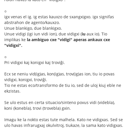
○
igx venas el ig. ig estas kauxzo de sxangxigxo. igx signifas
abstrahon de agento/kauxzo.
Unue blankigo, due blankigxo.
Unue vidigi (igi iun vidi ion), due vidigxi (
iu
aux io). Tio
implikas ke
la ambiguo cxe "vidigi" aperas ankaux cxe
"vidigxi".
○
Pri vidigxi kaj konigxi kaj troviĝi.
Ecx se neniu vid(ig)as, kon(ig)as, trov(ig)as ion, tiu io povas
vidigxi, konigxi, troviĝi.
Tio ne estas eco/transformo de tiu io, sed de uloj kiuj eble ne
ekzistas.
Se ulo estus en certa situacio/sinteno povus vidi (videbla),
koni (konebla), trovi (trovebla) gxin.
Imagu ke la nokto estas tute malhela. Kato ne vidigxas. Sed se
ulo havas infrarugxaj okulvitroj, tiukaze, la sama kato vidigxas.