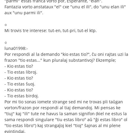
"parmi" estas franca vorto por, Esperante, "elan".
Fantazia vorto anstataux "el" cxe "unu el ili", do "unu elan ili"
aux "unu parmi ili".
○
Mi trovis tre interese: tut-en, tut-pri, tut-el ktp.
○
luna01998:-
Por respondi al la demando "kio estas tio?", ĉu oni rajtas uzi la
frazon "tio estas..." kun pluralaj substantivoj? Ekzemple;
- Kio estas tio?
- Tio estas libroj.
- Kio estas tio?
- Tio estas ŝuoj.
- Kio estas tio?
- Tio estas birdoj.
Por mi tio sonas iomete strange sed mi ne trovas pli taŭgan
vorton/frazon por respondi al tiaj demandoj. Mi pensas ke
"tiuj" kaj "ili" tute ne havus la saman signifon (kiel ne estus la
sama respondi singulare "tiu estas libro" aŭ "ĝi estas libro" ol
"tio estas libro") kaj strangaĵoj kiel "tioj" ŝajnas al mi plene
evintindaj.