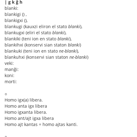
| g k ĝ ĥ
blanki:
blankigi () ,
blankigxi (),
blankugi (kauxzi eliron el stato
blanki
),
blankugxi (eliri el stato
blanki
),
blankiki (teni ion en stato
blanki
),
blankihxi (konservi sian staton
blanki
)
blankuki (teni ion en stato
ne-blanki
),
blankuhxi (konservi sian staton
ne-blanki
)
veki:
manĝi:
koni:
morti:
○
Homo igx(a) libera.
Homo anta igx libera
Homo igxanta libera.
Homo ant/ajt igxa libera
Homo ajt kantas = homo ajtas kanti.
○