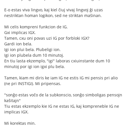
E-o estas viva lingvo, kaj kiel ĉiuj vivaj lingvoj ĝi uzas
nestriktan homan logikon, sed ne striktan maŝinan.
Mi celis kompreni funkcion de IG.
Gxi implicas IGX.
Tamen, cxu oni povas uzi IG por forbloki IGX?
Gardi ion bela.
Igi ion plui bela. Plubeligi ion.
Igi ion plubela dum 10 minutoj.
En tiu lasta ekzemplo, "igi" laboras cxiuinstante dum 10
minutoj por igi ion igxi plu bela.
Tamen, kiam mi diris ke iam IG ne estis IG mi pensis pri alio
(ne pri INSTIGI). Mi pripensas.
"sonĝo estas voĉo de la subkonscio, sonĝo simboligas pensojn
kaŝitajn"
Tiu estas ekzemplo kie IG ne estas IG, kaj kompreneble IG ne
implicas IGX.
Mi korektas min.