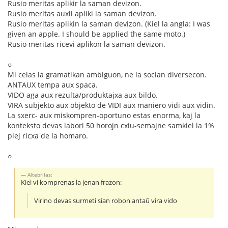
Rusio meritas aplikir la saman devizon.
Rusio meritas auxli apliki la saman devizon.
Rusio meritas aplikin la saman devizon. (Kiel la angla: I was
given an apple. I should be applied the same moto.)
Rusio meritas ricevi aplikon la saman devizon.
○
Mi celas la gramatikan ambiguon, ne la socian diversecon.
ANTAUX tempa aux spaca.
VIDO aga aux rezulta/produktajxa aux bildo.
VIRA subjekto aux objekto de VIDI aux maniero vidi aux vidin.
La sxerc- aux miskompren-oportuno estas enorma, kaj la
konteksto devas labori 50 horojn cxiu-semajne samkiel la 1%
plej ricxa de la homaro.
○
Altebrilas:
Kiel vi komprenas la jenan frazon:
Virino devas surmeti sian robon antaŭ vira vido