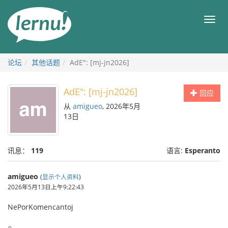
去
目
目
錄
录
頁
论坛
其他话题
AdE": [mj-jn2026]
AdE": [mj-jn2026]
回应
从
amigueo
, 2026年5月
13日
讯息：
119
语言:
Esperanto
amigueo
(
显示个人资料
)
2026年5月13日上午9:22:43
NePorKomencantoj
○