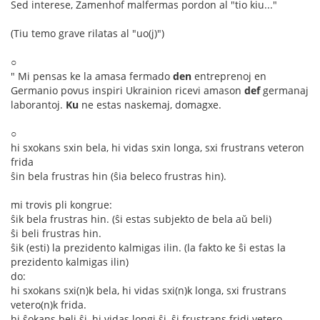
Sed interese, Zamenhof malfermas pordon al "tio kiu..."
(Tiu temo grave rilatas al "uo(j)")
○
" Mi pensas ke la amasa fermado
den
entreprenoj en
Germanio povus inspiri Ukrainion ricevi amason
def
germanaj
laborantoj.
Ku
ne estas naskemaj, domagxe.
○
hi sxokans sxin bela, hi vidas sxin longa, sxi frustrans veteron
frida
ŝin bela frustras hin (ŝia beleco frustras hin).
mi trovis pli kongrue:
ŝik bela frustras hin. (ŝi estas subjekto de bela aŭ beli)
ŝi beli frustras hin.
ŝik (esti) la prezidento kalmigas ilin. (la fakto ke ŝi estas la
prezidento kalmigas ilin)
do:
hi sxokans sxi(n)k bela, hi vidas sxi(n)k longa, sxi frustrans
vetero(n)k frida.
hi ŝokans beli ŝi, hi vidas longi ŝi, ŝi frustrans fridi vetero.