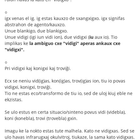
○
igx venas el ig. ig estas kauxzo de sxangxigxo. igx signifas
abstrahon de agento/kauxzo.
Unue blankigo, due blankigxo.
Unue vidigi (igi iun vidi ion), due vidigxi (
iu
aux io). Tio
implikas ke
la ambiguo cxe "vidigi" aperas ankaux cxe
"vidigxi".
○
Pri vidigxi kaj konigxi kaj troviĝi.
Ecx se neniu vid(ig)as, kon(ig)as, trov(ig)as ion, tiu io povas
vidigxi, konigxi, troviĝi.
Tio ne estas eco/transformo de tiu io, sed de uloj kiuj eble ne
ekzistas.
Se ulo estus en certa situacio/sinteno povus vidi (videbla),
koni (konebla), trovi (trovebla) gxin.
Imagu ke la nokto estas tute malhela. Kato ne vidigxas. Sed se
ulo havas infrarugxaj okulvitroj, tiukaze, la sama kato vidigxas.