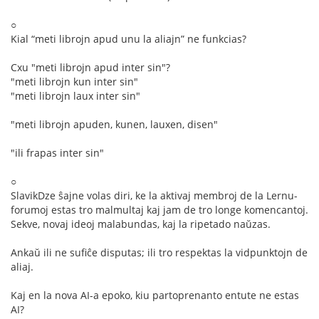
○
Kial “meti librojn apud unu la aliajn” ne funkcias?
Cxu "meti librojn apud inter sin"?
"meti librojn kun inter sin"
"meti librojn laux inter sin"
"meti librojn apuden, kunen, lauxen, disen"
"ili frapas inter sin"
○
SlavikDze ŝajne volas diri, ke la aktivaj membroj de la Lernu-
forumoj estas tro malmultaj kaj jam de tro longe komencantoj.
Sekve, novaj ideoj malabundas, kaj la ripetado naŭzas.
Ankaŭ ili ne sufiĉe disputas; ili tro respektas la vidpunktojn de
aliaj.
Kaj en la nova AI-a epoko, kiu partoprenanto entute ne estas
AI?