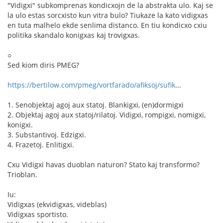
"Vidigxi" subkomprenas kondicxojn de la abstrakta ulo. Kaj se
la ulo estas sorcxisto kun vitra bulo? Tiukaze la kato vidigxas
en tuta malhelo ekde senlima distanco. En tiu kondicxo cxiu
politika skandalo konigxas kaj trovigxas.
○
Sed kiom diris PMEG?
https://bertilow.com/pmeg/vortfarado/afiksoj/sufik
...
1. Senobjektaj agoj aux statoj. Blankigxi, (en)dormigxi
2. Objektaj agoj aux statoj/rilatoj. Vidigxi, rompigxi, nomigxi,
konigxi.
3. Substantivoj. Edzigxi.
4. Frazetoj. Enlitigxi.
Cxu Vidigxi havas duoblan naturon? Stato kaj transformo?
Trioblan.
Iu:
Vidigxas (ekvidigxas, videblas)
Vidigxas sportisto.