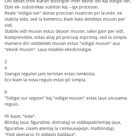
Oni devas trovi klaran distingon inter ekvidi ion kaj vidigxi ion.
Eble ek- substrekas subiton kaj --igx proceson.
Reale "vidigxi ion" donas precizan nuancon pri la vido: ne
stabila vido, sed la komenco, kiam kato detektas muson per
vidi.
Stabile vidi muson estus dejxori muson, sekvi gxin per vidi.
Kompreneble, estas aliaj pli precizaj esprimoj, sed la simpla
maniero diri viddetekti muson estus "vidigxi muson" aux
"ekvidi muson". Laux modelo eksidi/sidigxi.
2
a
Sxangxi regulon jam lernitan estas iomkosta.
Ecx kiam la nova regulo estas pli simpla.
b
"Sidigxi sur segxon" kaj "vidigxi muson" estas laux unusama
regulo.
Pli baze, "vida".
Blindaj (aux, figurative, distrataj) vs vid(kapabl/em)aj (aux,
figurative, cxiam-atentaj la cxirkauxajxojn, malblindaj).
"Post operacio, hi vidigxis baldaux".