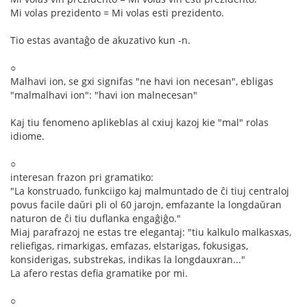
Mi volas prezidento = Mi volas esti prezidento.
Tio estas avantaĝo de akuzativo kun -n.
○
Malhavi ion, se gxi signifas "ne havi ion necesan", ebligas
"malmalhavi ion": "havi ion malnecesan"
Kaj tiu fenomeno aplikeblas al cxiuj kazoj kie "mal" rolas
idiome.
○
interesan frazon pri gramatiko:
"La konstruado, funkciigo kaj malmuntado de ĉi tiuj centraloj
povus facile daŭri pli ol 60 jarojn, emfazante la longdaŭran
naturon de ĉi tiu duflanka engaĝiĝo."
Miaj parafrazoj ne estas tre elegantaj: "tiu kalkulo malkasxas,
reliefigas, rimarkigas, emfazas, elstarigas, fokusigas,
konsiderigas, substrekas, indikas la longdauxran..."
La afero restas defia gramatike por mi.
○