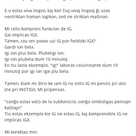
E-o estas viva lingvo, kaj kiel ĉiuj vivaj lingvoj ĝi uzas
nestriktan homan logikon, sed ne striktan maŝinan.
Mi celis kompreni funkcion de IG.
Gxi implicas IGX.
Tamen, cxu oni povas uzi IG por forbloki IGX?
Gardi ion bela.
Igi ion plui bela. Plubeligi ion.
Igi ion plubela dum 10 minutoj.
En tiu lasta ekzemplo, "igi" laboras cxiuinstante dum 10
minutoj por igi ion igxi plu bela.
Tamen, kiam mi diris ke iam IG ne estis IG mi pensis pri alio
(ne pri INSTIGI). Mi pripensas.
"sonĝo estas voĉo de la subkonscio, sonĝo simboligas pensojn
kaŝitajn"
Tiu estas ekzemplo kie IG ne estas IG, kaj kompreneble IG ne
implicas IGX.
Mi korektas min.