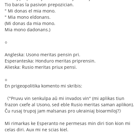
Tio baras la pasivon prepozician.
" Mi donas el mia mono.
" Mia mono eldonans.
(Mi donas da mia mono.
Mia mono dadonans.)
○
Angleska: Usono meritas pensin pri.
Esperanteska: Honduro meritas priprensin.
Alieska: Rusio meritas priux pensi.
○
En prigeopolitika komento mi skribis:
《"Pruvu vin senkulpa aŭ mi invados vin" (mi aplikas tiun
frazon cxefe al Usono, sed eble Rusio meritas saman aplikon).
Ĉu rusaj trupoj jam malsanas pro ukrainiaj bioarmiloj?》
Mi rimarkas ke Esperanto ne permesas min diri tion kion mi
celas diri. Aux mi ne scias kiel.