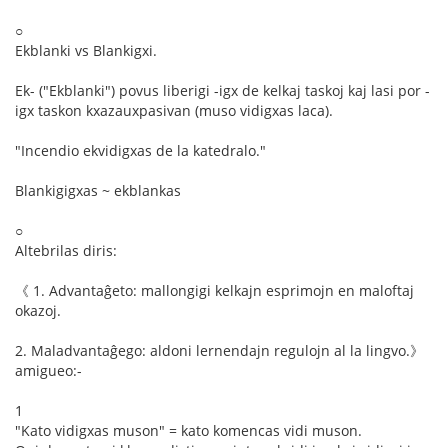
○
Ekblanki vs Blankigxi.
Ek- ("Ekblanki") povus liberigi -igx de kelkaj taskoj kaj lasi por -
igx taskon kxazauxpasivan (muso vidigxas laca).
"Incendio ekvidigxas de la katedralo."
Blankigigxas ~ ekblankas
○
Altebrilas diris:
《 1. Advantaĝeto: mallongigi kelkajn esprimojn en maloftaj
okazoj.
2. Maladvantaĝego: aldoni lernendajn regulojn al la lingvo.》
amigueo:-
1
"Kato vidigxas muson" = kato komencas vidi muson.