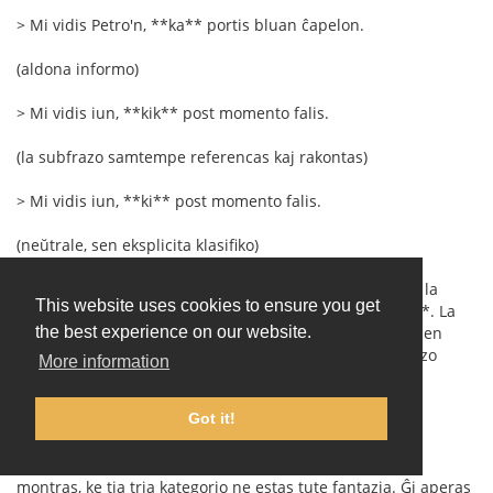
> Mi vidis Petro'n, **ka** portis bluan ĉapelon.
(aldona informo)
> Mi vidis iun, **kik** post momento falis.
(la subfrazo samtempe referencas kaj rakontas)
> Mi vidis iun, **ki** post momento falis.
(neŭtrale, sen eksplicita klasifiko)
La plej granda malfacilaĵo ne estus la formoj mem, sed la
This website uses cookies to ensure you get
bezono de interkonsento pri la preciza difino de **kik**. La
kategorioj "identiga" kaj "priskriba" estas bone konataj en
the best experience on our website.
lingvistiko, sed la "miksita" aŭ "naracia" relativa subfrazo
More information
estas malpli firme difinita. Tamen ĝuste via komenca
ekzemplo:
Got it!
> Ni observis iun, kiu post minuto falis.
montras, ke tia tria kategorio ne estas tute fantazia. Ĝi aperas