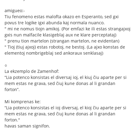
amigueo:-
Tiu fenomeno estas malofta okazo en Esperanto, sed gxi
povus tre logike igxi abunda kaj normala nuanco.
" mi ne nomus tiojn amikoj. (Por emfazi ke ili estas strangajxoj
gxis nun malfacile klasigeblaj aux ne klare perceptataj)
" prenu tion martelon (strangan martelon, ne evidentan)
" Tioj (tiuj ajxoj) estas robotoj, ne bestoj. (La ajxo konstas de
elementoj nombrigeblaj sed ankoraux senklasaj)
○
La ekzemplo de Zamenhof:
“Lia potenco konsistas el diversaj ioj, el kiuj ĉiu aparte per si
mem estas ne grava, sed ĉiuj kune donas al li grandan
forton”.
Mi komprenas ke:
“Lia potenco konsistas el ioj diversaj, el kioj ĉiu aparte per si
mem estas ne grava, sed ĉiuj kune donas al li grandan
forton."
havas saman signifon.