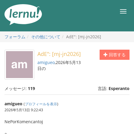
目
次
メ
へ
ニ
ュ
ー
フォーラム
その他について
AdE": [mj-jn2026]
AdE": [mj-jn2026]
回答する
amigueo
,2026年5月13
日の
メッセージ:
119
言語:
Esperanto
amigueo
(
プロフィールを表示
)
2026年5月13日 9:22:43
NePorKomencantoj
○