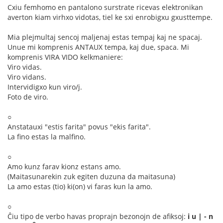
Cxiu femhomo en pantalono surstrate ricevas elektronikan
averton kiam virhxo vidotas, tiel ke sxi enrobigxu gxusttempe.
Mia plejmultaj sencoj maljenaj estas tempaj kaj ne spacaj.
Unue mi komprenis ANTAUX tempa, kaj due, spaca. Mi
komprenis VIRA VIDO kelkmaniere:
Viro vidas.
Viro vidans.
Intervidigxo kun viro/j.
Foto de viro.
○
Anstatauxi "estis farita" povus "ekis farita".
La fino estas la malfino.
○
Amo kunz farav kionz estans amo.
(Maitasunarekin zuk egiten duzuna da maitasuna)
La amo estas (tio) ki(on) vi faras kun la amo.
○
Ĉiu tipo de verbo havas proprajn bezonojn de afiksoj:
i u | - n