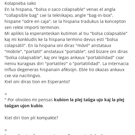
Kolapseba sako
En la hispana, "bolsa o saco colapsable" venas el angla
"collapsible bag" cxe la teknikajxo, angle "bag-in-box",
hispane "odre en caja", se la hispana tradukus la koncepton
sen rekte importi terminon.
Mi aplikis la esperanteskan kutimon al tiu "bolsa colapsable"
kaj mi konkludis ke la hispana termino devus esti "bolsa
colapsátil". En la hispana oni diras "móvil" anstataux
"mobile", "portatil" anstataux "portable", sed bizare oni diras
"bolsa colapsable", kaj oni legas ankaux "portabilidad" cxar
neniu kuragxas diri "portatilez" o "portatilidad". La internacia
influo degeneras hispanain afiksojn. Eble tio okazas ankaux
cxe via nacilingvo.
Kiel oni diras tion en Esperanto?
○
" Por olivoleo mi pensas
kubion la plej taŭga ujo kaj la plej
taŭgan ujon kubio
.
Kiel diri tion pli kompakte?
○