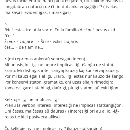
povus facile entute daŭri pli ol 60 jarojn, tiu kalkulo rivelas la
longdaŭran naturon de ĉi tiu duflanka engaĝiĝo."? (rivelas,
malkaŝas, evidentigas, rimarkigas).
○
"Ne" estas tre utila vorto. En la familio de "ne" povus esti
"ĉes".
Ŝi vokis ĉiujare --> Ŝi ĉes vokis ĉiujare.
ĉes... = de tiam ne...
○ (mi reprenas ankoraŭ senreagan ideon)
Mi pensis, ke -ig- ne nepre implicas -iĝ- (ŝanĝo de stato).
Eraro. Mi distingis inter ŝanĝaj kaŭzoj kaj konservaj kaŭzoj.
Por mi kaŭzi egalis al igi. Eraro. -ig- estas nur kaŭzo de ŝanĝo.
Por konservi staton, gramatike, oni uzas aliajn rimedojn:
konservi, gardi, stabiligi, daŭrigi, pluigi staton, aŭ eviti iĝon.
Kelkfoje -iĝ- ne implicas -iĝ-!
Prenu la verbon interesi. Interesiĝi ne implicas statŝanĝiĝon.
Oni ĉesas, malĉesas aŭ daŭras (!) interesiĝi pri aŭ al io. -iĝ-
rolas tie kiel pasiv-eca afikso.
Ĉu kelkfoje -ig- ne implicas -ig-? (kaŭzi statŝanĝon)