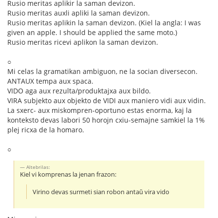
Rusio meritas aplikir la saman devizon.
Rusio meritas auxli apliki la saman devizon.
Rusio meritas aplikin la saman devizon. (Kiel la angla: I was
given an apple. I should be applied the same moto.)
Rusio meritas ricevi aplikon la saman devizon.
○
Mi celas la gramatikan ambiguon, ne la socian diversecon.
ANTAUX tempa aux spaca.
VIDO aga aux rezulta/produktajxa aux bildo.
VIRA subjekto aux objekto de VIDI aux maniero vidi aux vidin.
La sxerc- aux miskompren-oportuno estas enorma, kaj la
konteksto devas labori 50 horojn cxiu-semajne samkiel la 1%
plej ricxa de la homaro.
○
Altebrilas:
Kiel vi komprenas la jenan frazon:
Virino devas surmeti sian robon antaŭ vira vido