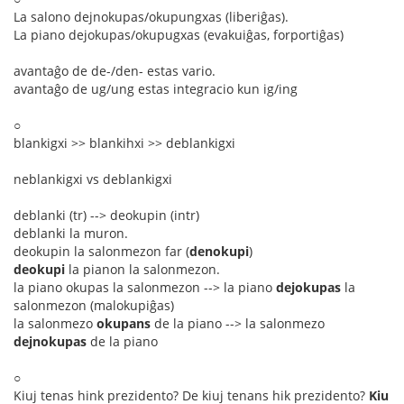
La salono dejnokupas/okupungxas (liberiĝas).
La piano dejokupas/okupugxas (evakuiĝas, forportiĝas)
avantaĝo de de-/den- estas vario.
avantaĝo de ug/ung estas integracio kun ig/ing
○
blankigxi >> blankihxi >> deblankigxi
neblankigxi vs deblankigxi
deblanki (tr) --> deokupin (intr)
deblanki la muron.
deokupin la salonmezon far (
denokupi
)
deokupi
la pianon la salonmezon.
la piano okupas la salonmezon --> la piano
dejokupas
la
salonmezon (malokupiĝas)
la salonmezo
okupans
de la piano --> la salonmezo
dejnokupas
de la piano
○
Kiuj tenas hink prezidento? De kiuj tenans hik prezidento?
Kiu