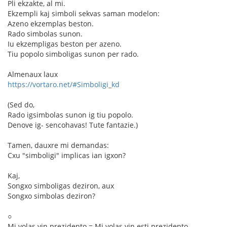
Pli ekzakte, al mi.
Ekzempli kaj simboli sekvas saman modelon:
Azeno ekzemplas beston.
Rado simbolas sunon.
Iu ekzempligas beston per azeno.
Tiu popolo simboligas sunon per rado.
Almenaux laux
https://vortaro.net/#Simboligi_kd
(Sed do,
Rado igsimbolas sunon ig tiu popolo.
Denove ig- sencohavas! Tute fantazie.)
Tamen, dauxre mi demandas:
Cxu "simboligi" implicas ian igxon?
Kaj,
Songxo simboligas deziron, aux
Songxo simbolas deziron?
○
Mi volas vin prezidento = Mi volas vin esti prezidento.