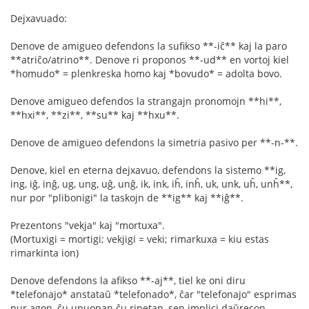
Dejxavuado:
Denove de amigueo defendons la sufikso **-iĉ** kaj la paro
**atriĉo/atrino**. Denove ri proponos **-ud** en vortoj kiel
*homudo* = plenkreska homo kaj *bovudo* = adolta bovo.
Denove amigueo defendos la strangajn pronomojn **hi**,
**hxi**, **zi**, **su** kaj **hxu**.
Denove de amigueo defendons la simetria pasivo per **-n-**.
Denove, kiel en eterna dejxavuo, defendons la sistemo **ig,
ing, iĝ, inĝ, ug, ung, uĝ, unĝ, ik, ink, iĥ, inĥ, uk, unk, uĥ, unĥ**,
nur por "plibonigi" la taskojn de **ig** kaj **iĝ**.
Prezentons "vekja" kaj "mortuxa".
(Mortuxigi = mortigi; vekjigi = veki; rimarkuxa = kiu estas
rimarkinta ion)
Denove defendons la afikso **-aj**, tiel ke oni diru
*telefonajo* anstataŭ *telefonado*, ĉar "telefonajo" esprimas
nur agon, ĉu unuopan ĉu ripetan, sen implici daŭrecon.