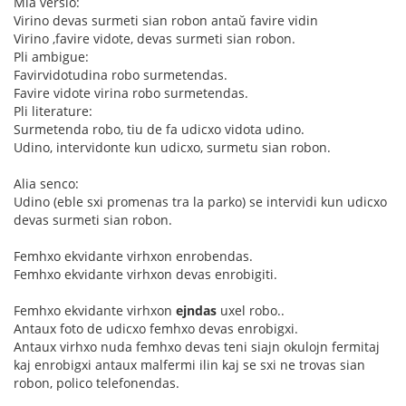
Mia versio:
Virino devas surmeti sian robon antaŭ favire vidin
Virino ,favire vidote, devas surmeti sian robon.
Pli ambigue:
Favirvidotudina robo surmetendas.
Favire vidote virina robo surmetendas.
Pli literature:
Surmetenda robo, tiu de fa udicxo vidota udino.
Udino, intervidonte kun udicxo, surmetu sian robon.
Alia senco:
Udino (eble sxi promenas tra la parko) se intervidi kun udicxo
devas surmeti sian robon.
Femhxo ekvidante virhxon enrobendas.
Femhxo ekvidante virhxon devas enrobigiti.
Femhxo ekvidante virhxon
ejndas
uxel robo..
Antaux foto de udicxo femhxo devas enrobigxi.
Antaux virhxo nuda femhxo devas teni siajn okulojn fermitaj
kaj enrobigxi antaux malfermi ilin kaj se sxi ne trovas sian
robon, polico telefonendas.