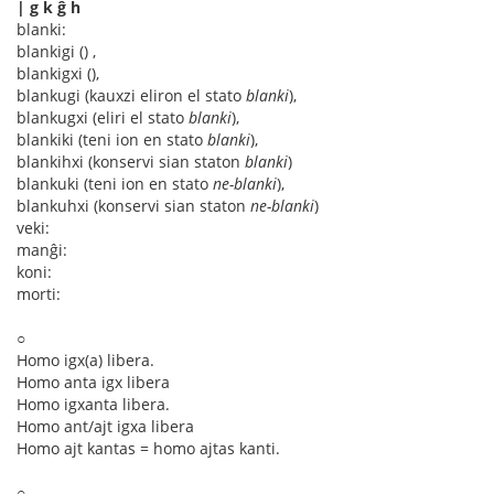
| g k ĝ ĥ
blanki:
blankigi () ,
blankigxi (),
blankugi (kauxzi eliron el stato
blanki
),
blankugxi (eliri el stato
blanki
),
blankiki (teni ion en stato
blanki
),
blankihxi (konservi sian staton
blanki
)
blankuki (teni ion en stato
ne-blanki
),
blankuhxi (konservi sian staton
ne-blanki
)
veki:
manĝi:
koni:
morti:
○
Homo igx(a) libera.
Homo anta igx libera
Homo igxanta libera.
Homo ant/ajt igxa libera
Homo ajt kantas = homo ajtas kanti.
○