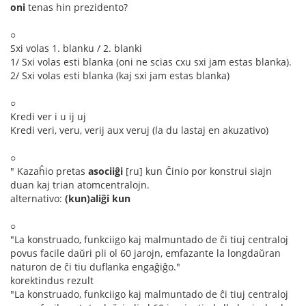
oni
tenas hin prezidento?
○
Sxi volas 1. blanku / 2. blanki
1/ Sxi volas esti blanka (oni ne scias cxu sxi jam estas blanka).
2/ Sxi volas esti blanka (kaj sxi jam estas blanka)
○
Kredi ver i u ij uj
Kredi veri, veru, verij aux veruj (la du lastaj en akuzativo)
○
" Kazaĥio pretas
asociiĝi
[ru] kun Ĉinio por konstrui siajn
duan kaj trian atomcentralojn.
alternativo:
(kun)aliĝi kun
○
"La konstruado, funkciigo kaj malmuntado de ĉi tiuj centraloj
povus facile daŭri pli ol 60 jarojn, emfazante la longdaŭran
naturon de ĉi tiu duflanka engaĝiĝo."
korektindus rezult
"La konstruado, funkciigo kaj malmuntado de ĉi tiuj centraloj