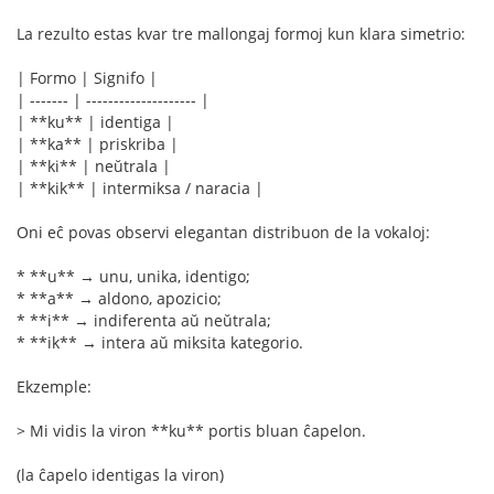
La rezulto estas kvar tre mallongaj formoj kun klara simetrio:
| Formo | Signifo |
| ------- | -------------------- |
| **ku** | identiga |
| **ka** | priskriba |
| **ki** | neŭtrala |
| **kik** | intermiksa / naracia |
Oni eĉ povas observi elegantan distribuon de la vokaloj:
* **u** → unu, unika, identigo;
* **a** → aldono, apozicio;
* **i** → indiferenta aŭ neŭtrala;
* **ik** → intera aŭ miksita kategorio.
Ekzemple:
> Mi vidis la viron **ku** portis bluan ĉapelon.
(la ĉapelo identigas la viron)