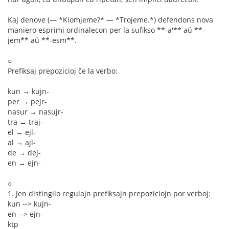
Kaj denove (— *Kiomjeme?* — *Trojeme.*) defendons nova
maniero esprimi ordinalecon per la sufikso **-a'** aŭ **-
jem** aŭ **-esm**.
○
Prefiksaj prepozicioj ĉe la verbo:
kun → kujn-
per → pejr-
nasur → nasujr-
tra → traj-
el → ejl-
al → ajl-
de → dej-
en → ejn-
○
1. Jen distingilo regulajn prefiksajn prepoziciojn por verboj:
kun --> kujn-
en --> ejn-
ktp