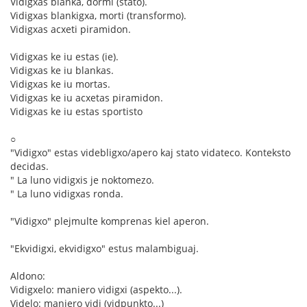
Vidigxas blanka, dormi (stato).
Vidigxas blankigxa, morti (transformo).
Vidigxas acxeti piramidon.
Vidigxas ke iu estas (ie).
Vidigxas ke iu blankas.
Vidigxas ke iu mortas.
Vidigxas ke iu acxetas piramidon.
Vidigxas ke iu estas sportisto
○
"Vidigxo" estas videbligxo/apero kaj stato vidateco. Konteksto
decidas.
" La luno vidigxis je noktomezo.
" La luno vidigxas ronda.
"Vidigxo" plejmulte komprenas kiel aperon.
"Ekvidigxi, ekvidigxo" estus malambiguaj.
Aldono:
Vidigxelo: maniero vidigxi (aspekto...).
Videlo: maniero vidi (vidpunkto...)