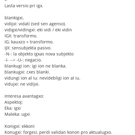
Lasta versio pri igx.
blankigxi,
vidijxi: vidati (sed sen agenso).
vidigxi/vidingxi: eki vidi / eki vidin
IGX: transformo.
IG: kauxzo + transformo.
IJX: sensubjekta pasivo.
-N-: la objekto igxas nova subjekto
-I- --> -U-: negacio.
blankugi ion: igi ion ne blanka.
blankugxi: cxes blanki.
vidungi ion al iu: nevidebligi ion al iu.
vidujxi: ne vidijxi.
Interesa avantagxo:
Aspektoj:
Eka: igxi
Maleka: ugxi
Konigxi: ekkoni
Konugxi: forgesi, perdi validan konon pro aktualugxo.