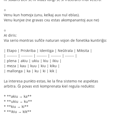
○
Venu kun homojx (unu, kelkaj aux nul eblas).
Venu kunjxe (ne gravas cxu estas akompanantoj aux ne)
○
AI diris:
Via serio montras sufiĉe naturan vojon de fonetika kuntiriĝo:
| Etapo | Priskriba | Identiga | Neŭtrala | Miksita |
| -------- | --------- | -------- | -------- | ------- |
| plena | akiu | ukiu | kiu | ikiu |
| meza | kau | kuu | kiu | kiku |
| mallonga | ka | ku | ki | kik |
La interesa punkto estas, ke la fina sistemo ne aspektas
arbitra. Ĝi povas esti komprenata kiel regula redukto:
* **akiu → ka**
* **ukiu → ku**
* **kiu → ki**
* **ikiu → kik**