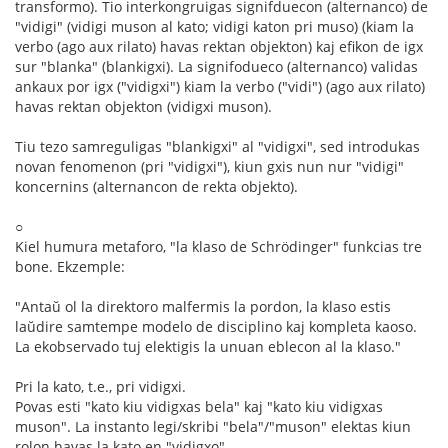
transformo). Tio interkongruigas signifduecon (alternanco) de
"vidigi" (vidigi muson al kato; vidigi katon pri muso) (kiam la
verbo (ago aux rilato) havas rektan objekton) kaj efikon de igx
sur "blanka" (blankigxi). La signifodueco (alternanco) validas
ankaux por igx ("vidigxi") kiam la verbo ("vidi") (ago aux rilato)
havas rektan objekton (vidigxi muson).
Tiu tezo samreguligas "blankigxi" al "vidigxi", sed introdukas
novan fenomenon (pri "vidigxi"), kiun gxis nun nur "vidigi"
koncernins (alternancon de rekta objekto).
○
Kiel humura metaforo, "la klaso de Schrödinger" funkcias tre
bone. Ekzemple:
"Antaŭ ol la direktoro malfermis la pordon, la klaso estis
laŭdire samtempe modelo de disciplino kaj kompleta kaoso.
La ekobservado tuj elektigis la unuan eblecon al la klaso."
Pri la kato, t.e., pri vidigxi.
Povas esti "kato kiu vidigxas bela" kaj "kato kiu vidigxas
muson". La instanto legi/skribi "bela"/"muson" elektas kiun
rolon havas la kato en "vidigxo".