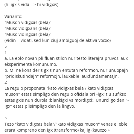
(hi igxis vida --> hi vidigxis)
Varianto:
"Muson vidigxas (bela)".
"Muso vidigxans (bela)".
"Muso vidingxas (bela)".
(Vidin = vidati, sed kun ciuj ambiguoj de aktiva vocxo)
○
1
a. La eblo novan pli fluan stilon nur testo literajra pruvos, aux
eksperimenta komunumo.
b. Mi ne konsideris gxis nun entutan reformon, nur unuopajn
"pridiskutindajn" reformojn, lauxeble lauxfundamentajn.
2
La regulo proponata "kato vidigxas bela / kato vidigxas
muson" estas simpligo den regulo oficiala pri -igx; tiu sufikso
estas gxis nun durola (blankigxi vs mordigxi). Unuroligo den "-
igx" estas plisimpligo den la lingvo.
○
Tezo "kato vidigxas bela"/"kato vidigxas muson" venas el eble
erara kompreno den igx (transformo) kaj ig (kauxzo +