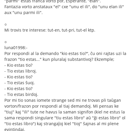
"parmi" estas franca vorto por, Esperante, "elan".
Fantazia vorto anstataux "el" cxe "unu el ili", do "unu elan ili"
aux "unu parmi ili".
○
Mi trovis tre interese: tut-en, tut-pri, tut-el ktp.
○
luna01998:-
Por respondi al la demando "kio estas tio?", ĉu oni rajtas uzi la
frazon "tio estas..." kun pluralaj substantivoj? Ekzemple;
- Kio estas tio?
- Tio estas libroj.
- Kio estas tio?
- Tio estas ŝuoj.
- Kio estas tio?
- Tio estas birdoj.
Por mi tio sonas iomete strange sed mi ne trovas pli taŭgan
vorton/frazon por respondi al tiaj demandoj. Mi pensas ke
"tiuj" kaj "ili" tute ne havus la saman signifon (kiel ne estus la
sama respondi singulare "tiu estas libro" aŭ "ĝi estas libro" ol
"tio estas libro") kaj strangaĵoj kiel "tioj" ŝajnas al mi plene
evintindaj.