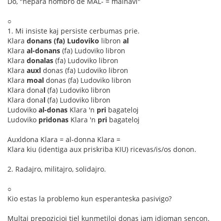
Do, "nepara nombro de MAL- = malhavi"
○
1. Mi insiste kaj persiste cerbumas prie.
Klara
donans
(fa) Ludoviko
libron
al
Klara
al-donans
(fa) Ludoviko libron
Klara
donalas
(fa) Ludoviko libron
Klara
auxl
donas (fa) Ludoviko libron
Klara
moal
donas (fa) Ludoviko libron
Klara dona
l
(fa) Ludoviko libron
Klara dona
l
(fa) Ludoviko libron
Ludoviko
al-donas
Klara 'n
pri
bagateloj
Ludoviko
pridonas
Klara 'n
pri
bagateloj
Auxldona Klara = al-donna Klara =
Klara kiu (identiga aux priskriba KIU) ricevas/is/os donon.
2. Radajro, militajro, solidajro.
○
Kio estas la problemo kun esperanteska pasivigo?
Multaj prepozicioj tiel kunmetiloj donas jam idioman sencon.