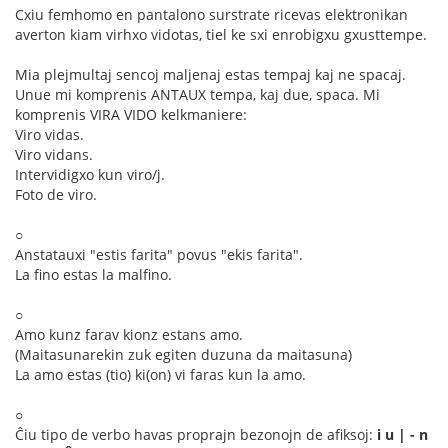
Cxiu femhomo en pantalono surstrate ricevas elektronikan
averton kiam virhxo vidotas, tiel ke sxi enrobigxu gxusttempe.
Mia plejmultaj sencoj maljenaj estas tempaj kaj ne spacaj.
Unue mi komprenis ANTAUX tempa, kaj due, spaca. Mi
komprenis VIRA VIDO kelkmaniere:
Viro vidas.
Viro vidans.
Intervidigxo kun viro/j.
Foto de viro.
○
Anstatauxi "estis farita" povus "ekis farita".
La fino estas la malfino.
○
Amo kunz farav kionz estans amo.
(Maitasunarekin zuk egiten duzuna da maitasuna)
La amo estas (tio) ki(on) vi faras kun la amo.
○
Ĉiu tipo de verbo havas proprajn bezonojn de afiksoj:
i u | - n