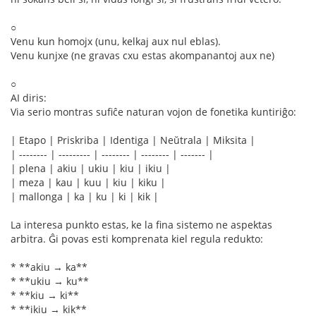
○
Venu kun homojx (unu, kelkaj aux nul eblas).
Venu kunjxe (ne gravas cxu estas akompanantoj aux ne)
○
AI diris:
Via serio montras sufiĉe naturan vojon de fonetika kuntiriĝo:
| Etapo | Priskriba | Identiga | Neŭtrala | Miksita |
| -------- | --------- | -------- | -------- | ------- |
| plena | akiu | ukiu | kiu | ikiu |
| meza | kau | kuu | kiu | kiku |
| mallonga | ka | ku | ki | kik |
La interesa punkto estas, ke la fina sistemo ne aspektas
arbitra. Ĝi povas esti komprenata kiel regula redukto:
* **akiu → ka**
* **ukiu → ku**
* **kiu → ki**
* **ikiu → kik**