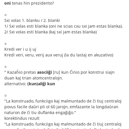
oni
tenas hin prezidento?
○
Sxi volas 1. blanku / 2. blanki
1/ Sxi volas esti blanka (oni ne scias cxu sxi jam estas blanka).
2/ Sxi volas esti blanka (kaj sxi jam estas blanka)
○
Kredi ver i u ij uj
Kredi veri, veru, verij aux veruj (la du lastaj en akuzativo)
○
" Kazaĥio pretas
asociiĝi
[ru] kun Ĉinio por konstrui siajn
duan kaj trian atomcentralojn.
alternativo:
(kun)aliĝi kun
○
"La konstruado, funkciigo kaj malmuntado de ĉi tiuj centraloj
povus facile daŭri pli ol 60 jarojn, emfazante la longdaŭran
naturon de ĉi tiu duflanka engaĝiĝo."
korektindus rezult
"La konstruado, funkciigo kaj malmuntado de ĉi tiuj centraloj