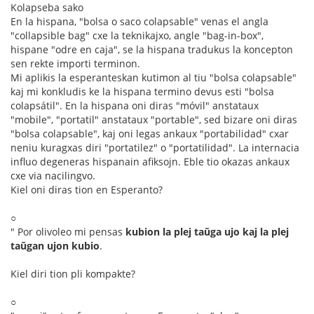
Kolapseba sako
En la hispana, "bolsa o saco colapsable" venas el angla
"collapsible bag" cxe la teknikajxo, angle "bag-in-box",
hispane "odre en caja", se la hispana tradukus la koncepton
sen rekte importi terminon.
Mi aplikis la esperanteskan kutimon al tiu "bolsa colapsable"
kaj mi konkludis ke la hispana termino devus esti "bolsa
colapsátil". En la hispana oni diras "móvil" anstataux
"mobile", "portatil" anstataux "portable", sed bizare oni diras
"bolsa colapsable", kaj oni legas ankaux "portabilidad" cxar
neniu kuragxas diri "portatilez" o "portatilidad". La internacia
influo degeneras hispanain afiksojn. Eble tio okazas ankaux
cxe via nacilingvo.
Kiel oni diras tion en Esperanto?
○
" Por olivoleo mi pensas
kubion la plej taŭga ujo kaj la plej
taŭgan ujon kubio
.
Kiel diri tion pli kompakte?
○