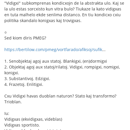
"Vidigxi" subkomprenas kondicxojn de la abstrakta ulo. Kaj se
la ulo estas sorcxisto kun vitra bulo? Tiukaze la kato vidigxas
en tuta malhelo ekde senlima distanco. En tiu kondicxo cxiu
politika skandalo konigxas kaj trovigxas.
○
Sed kiom diris PMEG?
https://bertilow.com/pmeg/vortfarado/afiksoj/sufik
...
1. Senobjektaj agoj aux statoj. Blankigxi, (en)dormigxi
2. Objektaj agoj aux statoj/rilatoj. Vidigxi, rompigxi, nomigxi,
konigxi.
3. Substantivoj. Edzigxi.
4. Frazetoj. Enlitigxi.
Cxu Vidigxi havas duoblan naturon? Stato kaj transformo?
Trioblan.
Iu:
Vidigxas (ekvidigxas, videblas)
Vidigxas sportisto.