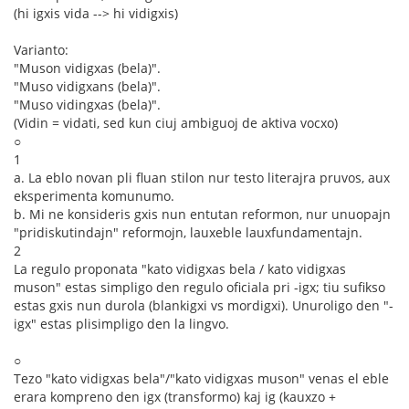
(hi igxis vida --> hi vidigxis)
Varianto:
"Muson vidigxas (bela)".
"Muso vidigxans (bela)".
"Muso vidingxas (bela)".
(Vidin = vidati, sed kun ciuj ambiguoj de aktiva vocxo)
○
1
a. La eblo novan pli fluan stilon nur testo literajra pruvos, aux
eksperimenta komunumo.
b. Mi ne konsideris gxis nun entutan reformon, nur unuopajn
"pridiskutindajn" reformojn, lauxeble lauxfundamentajn.
2
La regulo proponata "kato vidigxas bela / kato vidigxas
muson" estas simpligo den regulo oficiala pri -igx; tiu sufikso
estas gxis nun durola (blankigxi vs mordigxi). Unuroligo den "-
igx" estas plisimpligo den la lingvo.
○
Tezo "kato vidigxas bela"/"kato vidigxas muson" venas el eble
erara kompreno den igx (transformo) kaj ig (kauxzo +