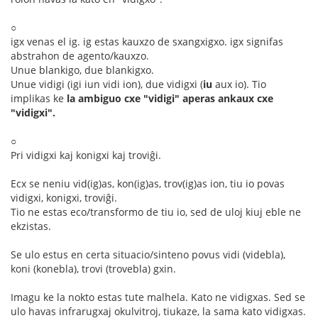
○
igx venas el ig. ig estas kauxzo de sxangxigxo. igx signifas
abstrahon de agento/kauxzo.
Unue blankigo, due blankigxo.
Unue vidigi (igi iun vidi ion), due vidigxi (
iu
aux io). Tio
implikas ke
la ambiguo cxe "vidigi" aperas ankaux cxe
"vidigxi".
○
Pri vidigxi kaj konigxi kaj troviĝi.
Ecx se neniu vid(ig)as, kon(ig)as, trov(ig)as ion, tiu io povas
vidigxi, konigxi, troviĝi.
Tio ne estas eco/transformo de tiu io, sed de uloj kiuj eble ne
ekzistas.
Se ulo estus en certa situacio/sinteno povus vidi (videbla),
koni (konebla), trovi (trovebla) gxin.
Imagu ke la nokto estas tute malhela. Kato ne vidigxas. Sed se
ulo havas infrarugxaj okulvitroj, tiukaze, la sama kato vidigxas.