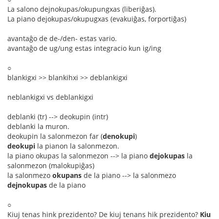
La salono dejnokupas/okupungxas (liberiĝas).
La piano dejokupas/okupugxas (evakuiĝas, forportiĝas)
avantaĝo de de-/den- estas vario.
avantaĝo de ug/ung estas integracio kun ig/ing
○
blankigxi >> blankihxi >> deblankigxi
neblankigxi vs deblankigxi
deblanki (tr) --> deokupin (intr)
deblanki la muron.
deokupin la salonmezon far (
denokupi
)
deokupi
la pianon la salonmezon.
la piano okupas la salonmezon --> la piano
dejokupas
la
salonmezon (malokupiĝas)
la salonmezo
okupans
de la piano --> la salonmezo
dejnokupas
de la piano
○
Kiuj tenas hink prezidento? De kiuj tenans hik prezidento?
Kiu