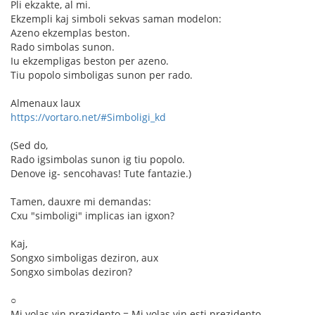
Pli ekzakte, al mi.
Ekzempli kaj simboli sekvas saman modelon:
Azeno ekzemplas beston.
Rado simbolas sunon.
Iu ekzempligas beston per azeno.
Tiu popolo simboligas sunon per rado.
Almenaux laux
https://vortaro.net/#Simboligi_kd
(Sed do,
Rado igsimbolas sunon ig tiu popolo.
Denove ig- sencohavas! Tute fantazie.)
Tamen, dauxre mi demandas:
Cxu "simboligi" implicas ian igxon?
Kaj,
Songxo simboligas deziron, aux
Songxo simbolas deziron?
○
Mi volas vin prezidento = Mi volas vin esti prezidento.