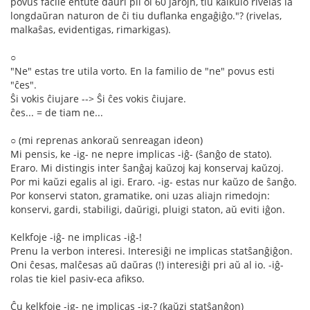
povus facile entute daŭri pli ol 60 jarojn, tiu kalkulo rivelas la
longdaŭran naturon de ĉi tiu duflanka engaĝiĝo."? (rivelas,
malkaŝas, evidentigas, rimarkigas).
○
"Ne" estas tre utila vorto. En la familio de "ne" povus esti
"ĉes".
Ŝi vokis ĉiujare --> Ŝi ĉes vokis ĉiujare.
ĉes... = de tiam ne...
○ (mi reprenas ankoraŭ senreagan ideon)
Mi pensis, ke -ig- ne nepre implicas -iĝ- (ŝanĝo de stato).
Eraro. Mi distingis inter ŝanĝaj kaŭzoj kaj konservaj kaŭzoj.
Por mi kaŭzi egalis al igi. Eraro. -ig- estas nur kaŭzo de ŝanĝo.
Por konservi staton, gramatike, oni uzas aliajn rimedojn:
konservi, gardi, stabiligi, daŭrigi, pluigi staton, aŭ eviti iĝon.
Kelkfoje -iĝ- ne implicas -iĝ-!
Prenu la verbon interesi. Interesiĝi ne implicas statŝanĝiĝon.
Oni ĉesas, malĉesas aŭ daŭras (!) interesiĝi pri aŭ al io. -iĝ-
rolas tie kiel pasiv-eca afikso.
Ĉu kelkfoje -ig- ne implicas -ig-? (kaŭzi statŝanĝon)