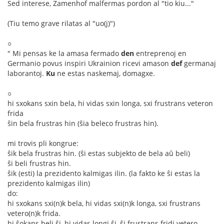
Sed interese, Zamenhof malfermas pordon al "tio kiu..."
(Tiu temo grave rilatas al "uo(j)")
○
" Mi pensas ke la amasa fermado
den
entreprenoj en
Germanio povus inspiri Ukrainion ricevi amason
def
germanaj
laborantoj.
Ku
ne estas naskemaj, domagxe.
○
hi sxokans sxin bela, hi vidas sxin longa, sxi frustrans veteron
frida
ŝin bela frustras hin (ŝia beleco frustras hin).
mi trovis pli kongrue:
ŝik bela frustras hin. (ŝi estas subjekto de bela aŭ beli)
ŝi beli frustras hin.
ŝik (esti) la prezidento kalmigas ilin. (la fakto ke ŝi estas la
prezidento kalmigas ilin)
do:
hi sxokans sxi(n)k bela, hi vidas sxi(n)k longa, sxi frustrans
vetero(n)k frida.
hi ŝokans beli ŝi, hi vidas longi ŝi, ŝi frustrans fridi vetero.