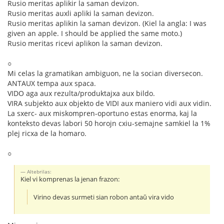
Rusio meritas aplikir la saman devizon.
Rusio meritas auxli apliki la saman devizon.
Rusio meritas aplikin la saman devizon. (Kiel la angla: I was
given an apple. I should be applied the same moto.)
Rusio meritas ricevi aplikon la saman devizon.
○
Mi celas la gramatikan ambiguon, ne la socian diversecon.
ANTAUX tempa aux spaca.
VIDO aga aux rezulta/produktajxa aux bildo.
VIRA subjekto aux objekto de VIDI aux maniero vidi aux vidin.
La sxerc- aux miskompren-oportuno estas enorma, kaj la
konteksto devas labori 50 horojn cxiu-semajne samkiel la 1%
plej ricxa de la homaro.
○
Altebrilas:
Kiel vi komprenas la jenan frazon:
Virino devas surmeti sian robon antaŭ vira vido