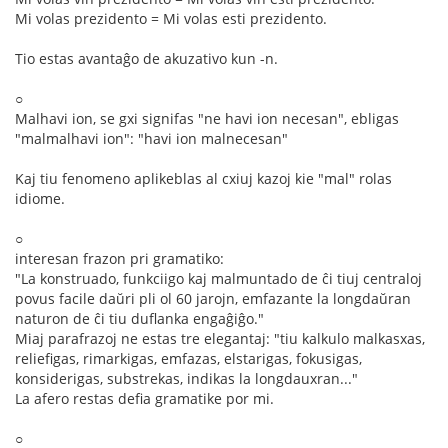
Mi volas prezidento = Mi volas esti prezidento.
Tio estas avantaĝo de akuzativo kun -n.
○
Malhavi ion, se gxi signifas "ne havi ion necesan", ebligas
"malmalhavi ion": "havi ion malnecesan"
Kaj tiu fenomeno aplikeblas al cxiuj kazoj kie "mal" rolas
idiome.
○
interesan frazon pri gramatiko:
"La konstruado, funkciigo kaj malmuntado de ĉi tiuj centraloj
povus facile daŭri pli ol 60 jarojn, emfazante la longdaŭran
naturon de ĉi tiu duflanka engaĝiĝo."
Miaj parafrazoj ne estas tre elegantaj: "tiu kalkulo malkasxas,
reliefigas, rimarkigas, emfazas, elstarigas, fokusigas,
konsiderigas, substrekas, indikas la longdauxran..."
La afero restas defia gramatike por mi.
○