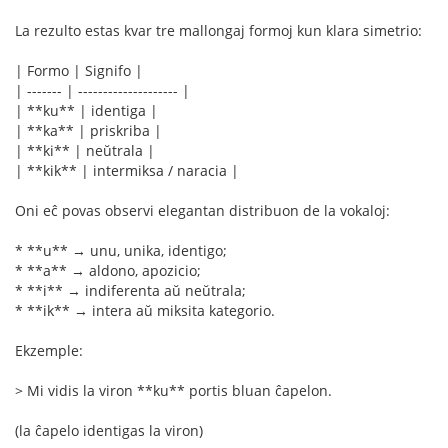
La rezulto estas kvar tre mallongaj formoj kun klara simetrio:
| Formo | Signifo |
| ------- | -------------------- |
| **ku** | identiga |
| **ka** | priskriba |
| **ki** | neŭtrala |
| **kik** | intermiksa / naracia |
Oni eĉ povas observi elegantan distribuon de la vokaloj:
* **u** → unu, unika, identigo;
* **a** → aldono, apozicio;
* **i** → indiferenta aŭ neŭtrala;
* **ik** → intera aŭ miksita kategorio.
Ekzemple:
> Mi vidis la viron **ku** portis bluan ĉapelon.
(la ĉapelo identigas la viron)