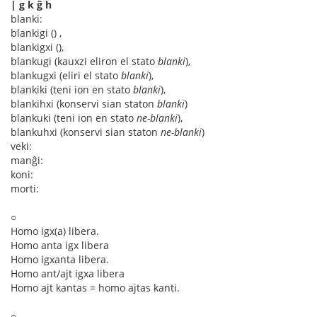
| g k ĝ ĥ
blanki:
blankigi () ,
blankigxi (),
blankugi (kauxzi eliron el stato
blanki
),
blankugxi (eliri el stato
blanki
),
blankiki (teni ion en stato
blanki
),
blankihxi (konservi sian staton
blanki
)
blankuki (teni ion en stato
ne-blanki
),
blankuhxi (konservi sian staton
ne-blanki
)
veki:
manĝi:
koni:
morti:
○
Homo igx(a) libera.
Homo anta igx libera
Homo igxanta libera.
Homo ant/ajt igxa libera
Homo ajt kantas = homo ajtas kanti.
○