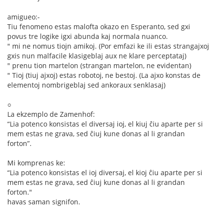
amigueo:-
Tiu fenomeno estas malofta okazo en Esperanto, sed gxi
povus tre logike igxi abunda kaj normala nuanco.
" mi ne nomus tiojn amikoj. (Por emfazi ke ili estas strangajxoj
gxis nun malfacile klasigeblaj aux ne klare perceptataj)
" prenu tion martelon (strangan martelon, ne evidentan)
" Tioj (tiuj ajxoj) estas robotoj, ne bestoj. (La ajxo konstas de
elementoj nombrigeblaj sed ankoraux senklasaj)
○
La ekzemplo de Zamenhof:
“Lia potenco konsistas el diversaj ioj, el kiuj ĉiu aparte per si
mem estas ne grava, sed ĉiuj kune donas al li grandan
forton”.
Mi komprenas ke:
“Lia potenco konsistas el ioj diversaj, el kioj ĉiu aparte per si
mem estas ne grava, sed ĉiuj kune donas al li grandan
forton."
havas saman signifon.