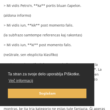
> Mi vidis Petro'n, **ka** portis bluan ĉapelon.
(aldona informo)
> Mi vidis iun, **kik** post momento falis.
(la subfrazo samtempe referencas kaj rakontas)
> Mi vidis iun, **ki** post momento falis.
(neŭtrale, sen eksplicita klasifiko)
La plej granda malfacilaĵo ne estus la formoj mem, sed la
bezono de interkonsento pri la preciza difino de **kik**. La
kategorioj "identiga" kaj "priskriba" estas bone konataj en
Ta stran za svoje delo uporablja Piškotke.
lingvistiko, sed la "miksita" aŭ "naracia" relativa subfrazo
Več informacij
estas malpli firme difinita. Tamen ĝuste via komenca
ekzemplo:
Soglašam
> Ni observis iun, kiu post minuto falis.
montras, ke tia tria kategorio ne estas tute fantazia. Ĝi aperas