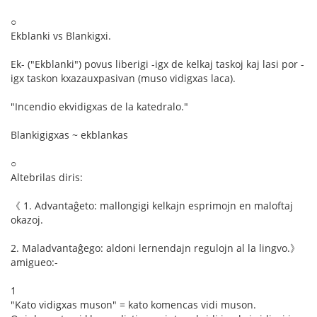
○
Ekblanki vs Blankigxi.
Ek- ("Ekblanki") povus liberigi -igx de kelkaj taskoj kaj lasi por -
igx taskon kxazauxpasivan (muso vidigxas laca).
"Incendio ekvidigxas de la katedralo."
Blankigigxas ~ ekblankas
○
Altebrilas diris:
《 1. Advantaĝeto: mallongigi kelkajn esprimojn en maloftaj
okazoj.
2. Maladvantaĝego: aldoni lernendajn regulojn al la lingvo.》
amigueo:-
1
"Kato vidigxas muson" = kato komencas vidi muson.