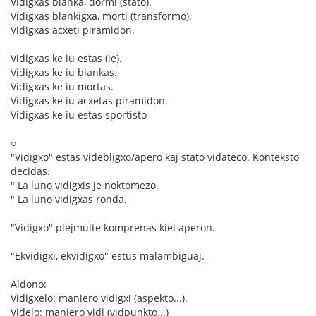
Vidigxas blanka, dormi (stato).
Vidigxas blankigxa, morti (transformo).
Vidigxas acxeti piramidon.
Vidigxas ke iu estas (ie).
Vidigxas ke iu blankas.
Vidigxas ke iu mortas.
Vidigxas ke iu acxetas piramidon.
Vidigxas ke iu estas sportisto
○
"Vidigxo" estas videbligxo/apero kaj stato vidateco. Konteksto
decidas.
" La luno vidigxis je noktomezo.
" La luno vidigxas ronda.
"Vidigxo" plejmulte komprenas kiel aperon.
"Ekvidigxi, ekvidigxo" estus malambiguaj.
Aldono:
Vidigxelo: maniero vidigxi (aspekto...).
Videlo: maniero vidi (vidpunkto...)