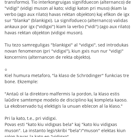
transformo). Tio interkongruigas signifduecon (alternanco) de
"vidigi" (vidigi muson al kato; vidigi katon pri muso) (kiam la
verbo (ago aux rilato) havas rektan objekton) kaj efikon de igx
sur "blanka" (blankigxi). La signifodueco (alternanco) validas
ankaux por igx ("vidigxi") kiam la verbo ("vidi") (ago aux rilato)
havas rektan objekton (vidigxi muson).
Tiu tezo samreguligas "blankigxi" al "vidigxi", sed introdukas
novan fenomenon (pri "vidigxi"), kiun gxis nun nur "vidigi"
koncernins (alternancon de rekta objekto).
○
Kiel humura metaforo, "la klaso de Schrödinger" funkcias tre
bone. Ekzemple:
"Antaŭ ol la direktoro malfermis la pordon, la klaso estis
laŭdire samtempe modelo de disciplino kaj kompleta kaoso.
La ekobservado tuj elektigis la unuan eblecon al la klaso."
Pri la kato, t.e., pri vidigxi.
Povas esti "kato kiu vidigxas bela" kaj "kato kiu vidigxas
muson". La instanto legi/skribi "bela"/"muson" elektas kiun
rolon havas la kato en "vidigxo".