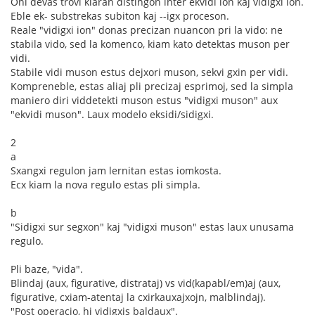
Oni devas trovi klaran distingon inter ekvidi ion kaj vidigxi ion.
Eble ek- substrekas subiton kaj --igx proceson.
Reale "vidigxi ion" donas precizan nuancon pri la vido: ne
stabila vido, sed la komenco, kiam kato detektas muson per
vidi.
Stabile vidi muson estus dejxori muson, sekvi gxin per vidi.
Kompreneble, estas aliaj pli precizaj esprimoj, sed la simpla
maniero diri viddetekti muson estus "vidigxi muson" aux
"ekvidi muson". Laux modelo eksidi/sidigxi.
2
a
Sxangxi regulon jam lernitan estas iomkosta.
Ecx kiam la nova regulo estas pli simpla.
b
"Sidigxi sur segxon" kaj "vidigxi muson" estas laux unusama
regulo.
Pli baze, "vida".
Blindaj (aux, figurative, distrataj) vs vid(kapabl/em)aj (aux,
figurative, cxiam-atentaj la cxirkauxajxojn, malblindaj).
"Post operacio, hi vidigxis baldaux".