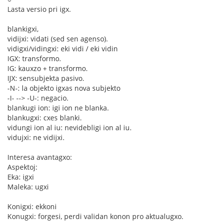
Lasta versio pri igx.
blankigxi,
vidijxi: vidati (sed sen agenso).
vidigxi/vidingxi: eki vidi / eki vidin
IGX: transformo.
IG: kauxzo + transformo.
IJX: sensubjekta pasivo.
-N-: la objekto igxas nova subjekto
-I- --> -U-: negacio.
blankugi ion: igi ion ne blanka.
blankugxi: cxes blanki.
vidungi ion al iu: nevidebligi ion al iu.
vidujxi: ne vidijxi.
Interesa avantagxo:
Aspektoj:
Eka: igxi
Maleka: ugxi
Konigxi: ekkoni
Konugxi: forgesi, perdi validan konon pro aktualugxo.