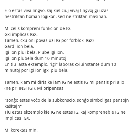
E-o estas viva lingvo, kaj kiel ĉiuj vivaj lingvoj ĝi uzas
nestriktan homan logikon, sed ne striktan maŝinan.
Mi celis kompreni funkcion de IG.
Gxi implicas IGX.
Tamen, cxu oni povas uzi IG por forbloki IGX?
Gardi ion bela.
Igi ion plui bela. Plubeligi ion.
Igi ion plubela dum 10 minutoj.
En tiu lasta ekzemplo, "igi" laboras cxiuinstante dum 10
minutoj por igi ion igxi plu bela.
Tamen, kiam mi diris ke iam IG ne estis IG mi pensis pri alio
(ne pri INSTIGI). Mi pripensas.
"sonĝo estas voĉo de la subkonscio, sonĝo simboligas pensojn
kaŝitajn"
Tiu estas ekzemplo kie IG ne estas IG, kaj kompreneble IG ne
implicas IGX.
Mi korektas min.