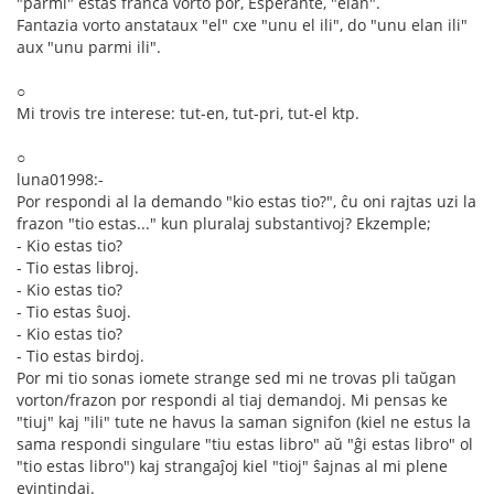
"parmi" estas franca vorto por, Esperante, "elan".
Fantazia vorto anstataux "el" cxe "unu el ili", do "unu elan ili"
aux "unu parmi ili".
○
Mi trovis tre interese: tut-en, tut-pri, tut-el ktp.
○
luna01998:-
Por respondi al la demando "kio estas tio?", ĉu oni rajtas uzi la
frazon "tio estas..." kun pluralaj substantivoj? Ekzemple;
- Kio estas tio?
- Tio estas libroj.
- Kio estas tio?
- Tio estas ŝuoj.
- Kio estas tio?
- Tio estas birdoj.
Por mi tio sonas iomete strange sed mi ne trovas pli taŭgan
vorton/frazon por respondi al tiaj demandoj. Mi pensas ke
"tiuj" kaj "ili" tute ne havus la saman signifon (kiel ne estus la
sama respondi singulare "tiu estas libro" aŭ "ĝi estas libro" ol
"tio estas libro") kaj strangaĵoj kiel "tioj" ŝajnas al mi plene
evintindaj.