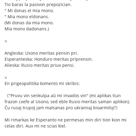
Tio baras la pasivon prepozician.
" Mi donas el mia mono.
" Mia mono eldonans.
(Mi donas da mia mono.
Mia mono dadonans.)
○
Angleska: Usono meritas pensin pri.
Esperanteska: Honduro meritas priprensin.
Alieska: Rusio meritas priux pensi.
○
En prigeopolitika komento mi skribis:
《"Pruvu vin senkulpa aŭ mi invados vin" (mi aplikas tiun
frazon cxefe al Usono, sed eble Rusio meritas saman aplikon).
Ĉu rusaj trupoj jam malsanas pro ukrainiaj bioarmiloj?》
Mi rimarkas ke Esperanto ne permesas min diri tion kion mi
celas diri. Aux mi ne scias kiel.