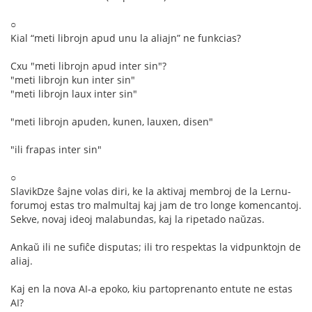
○
Kial “meti librojn apud unu la aliajn” ne funkcias?
Cxu "meti librojn apud inter sin"?
"meti librojn kun inter sin"
"meti librojn laux inter sin"
"meti librojn apuden, kunen, lauxen, disen"
"ili frapas inter sin"
○
SlavikDze ŝajne volas diri, ke la aktivaj membroj de la Lernu-
forumoj estas tro malmultaj kaj jam de tro longe komencantoj.
Sekve, novaj ideoj malabundas, kaj la ripetado naŭzas.
Ankaŭ ili ne sufiĉe disputas; ili tro respektas la vidpunktojn de
aliaj.
Kaj en la nova AI-a epoko, kiu partoprenanto entute ne estas
AI?