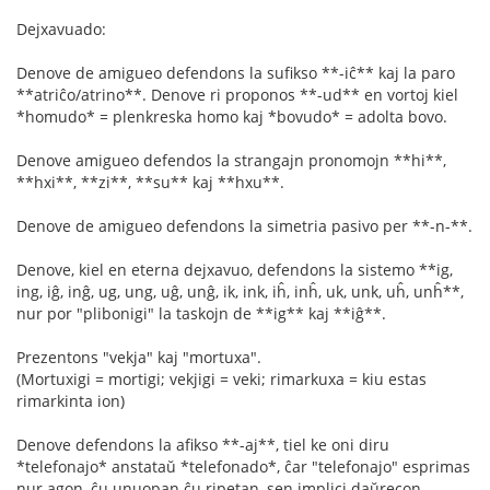
Dejxavuado:
Denove de amigueo defendons la sufikso **-iĉ** kaj la paro
**atriĉo/atrino**. Denove ri proponos **-ud** en vortoj kiel
*homudo* = plenkreska homo kaj *bovudo* = adolta bovo.
Denove amigueo defendos la strangajn pronomojn **hi**,
**hxi**, **zi**, **su** kaj **hxu**.
Denove de amigueo defendons la simetria pasivo per **-n-**.
Denove, kiel en eterna dejxavuo, defendons la sistemo **ig,
ing, iĝ, inĝ, ug, ung, uĝ, unĝ, ik, ink, iĥ, inĥ, uk, unk, uĥ, unĥ**,
nur por "plibonigi" la taskojn de **ig** kaj **iĝ**.
Prezentons "vekja" kaj "mortuxa".
(Mortuxigi = mortigi; vekjigi = veki; rimarkuxa = kiu estas
rimarkinta ion)
Denove defendons la afikso **-aj**, tiel ke oni diru
*telefonajo* anstataŭ *telefonado*, ĉar "telefonajo" esprimas
nur agon, ĉu unuopan ĉu ripetan, sen implici daŭrecon.