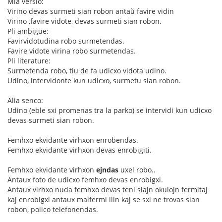
Mia versio:
Virino devas surmeti sian robon antaŭ favire vidin
Virino ,favire vidote, devas surmeti sian robon.
Pli ambigue:
Favirvidotudina robo surmetendas.
Favire vidote virina robo surmetendas.
Pli literature:
Surmetenda robo, tiu de fa udicxo vidota udino.
Udino, intervidonte kun udicxo, surmetu sian robon.
Alia senco:
Udino (eble sxi promenas tra la parko) se intervidi kun udicxo
devas surmeti sian robon.
Femhxo ekvidante virhxon enrobendas.
Femhxo ekvidante virhxon devas enrobigiti.
Femhxo ekvidante virhxon
ejndas
uxel robo..
Antaux foto de udicxo femhxo devas enrobigxi.
Antaux virhxo nuda femhxo devas teni siajn okulojn fermitaj
kaj enrobigxi antaux malfermi ilin kaj se sxi ne trovas sian
robon, polico telefonendas.