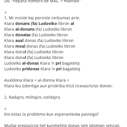
Do, "nepara nombro de MAL- = malhavi"
○
1. Mi insiste kaj persiste cerbumas prie.
Klara
donans
(fa) Ludoviko
libron
al
Klara
al-donans
(fa) Ludoviko libron
Klara
donalas
(fa) Ludoviko libron
Klara
auxl
donas (fa) Ludoviko libron
Klara
moal
donas (fa) Ludoviko libron
Klara dona
l
(fa) Ludoviko libron
Klara dona
l
(fa) Ludoviko libron
Ludoviko
al-donas
Klara 'n
pri
bagateloj
Ludoviko
pridonas
Klara 'n
pri
bagateloj
Auxldona Klara = al-donna Klara =
Klara kiu (identiga aux priskriba KIU) ricevas/is/os donon.
2. Radajro, militajro, solidajro.
○
Kio estas la problemo kun esperanteska pasivigo?
Multaj prepozicioj tiel kunmetiloj donas jam idioman sencon.