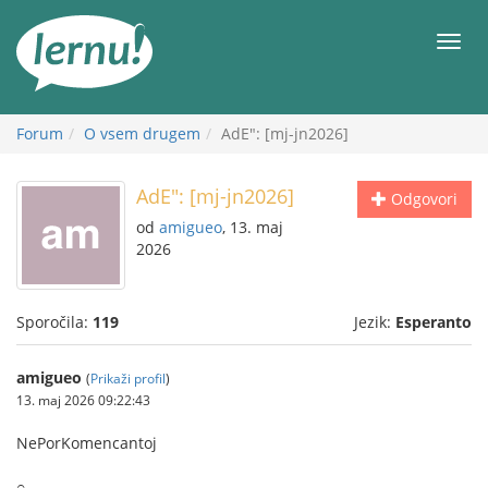
K
vsebini
Meni
Forum
O vsem drugem
AdE": [mj-jn2026]
AdE": [mj-jn2026]
Odgovori
od
amigueo
, 13. maj
2026
Sporočila:
119
Jezik:
Esperanto
amigueo
(
Prikaži profil
)
13. maj 2026 09:22:43
NePorKomencantoj
○