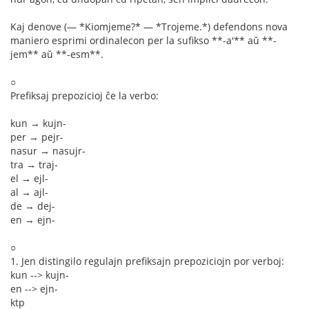
Kaj denove (— *Kiomjeme?* — *Trojeme.*) defendons nova
maniero esprimi ordinalecon per la sufikso **-a'** aŭ **-
jem** aŭ **-esm**.
○
Prefiksaj prepozicioj ĉe la verbo:
kun → kujn-
per → pejr-
nasur → nasujr-
tra → traj-
el → ejl-
al → ajl-
de → dej-
en → ejn-
○
1. Jen distingilo regulajn prefiksajn prepoziciojn por verboj:
kun --> kujn-
en --> ejn-
ktp