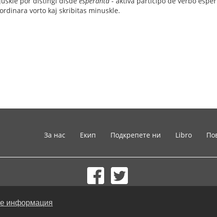
juskle por distingi disde
esperanta
- aktiva participo de verbo esper
ordinara vorto kaj skribitas minuskle.
За нас
Екип
Подкрепете ни
Libro
По
© 2002-2026 lernu.net |
Impressum
е информация