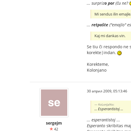
... surpriz
o
por
(ĉu ne?
Mi sendus ilin emajle
...
retpoŝte
("emajlo" es
Kaj mi dankas vin.
Se tiu ĉi respondo ne 
korekte|indan.
Korekteme,
Kolonjano
30 април 2009, 05:13:46
KoLonJaNo:
... Esperantistoj ...
... esperantistoj ...
sergejm
Esperanto
skribitas maj
42