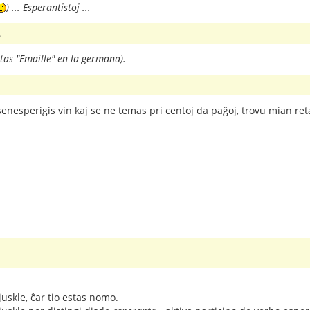
) ... Esperantistoj ...
.
tas "Emaille" en la germana).
senesperigis vin kaj se ne temas pri centoj da paĝoj, trovu mian re
uskle, ĉar tio estas nomo.