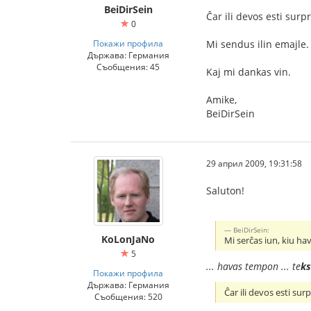
BeiDirSein
Ĉar ili devos esti surp
0
Покажи профила
Mi sendus ilin emajle.
Държава: Германия
Съобщения: 45
Kaj mi dankas vin.
Amike,
BeiDirSein
29 април 2009, 19:31:58
Saluton!
BeiDirSein:
KoLonJaNo
Mi serĉas iun, kiu ha
5
... havas tempon ... te
ks
Покажи профила
Държава: Германия
Ĉar ili devos esti sur
Съобщения: 520