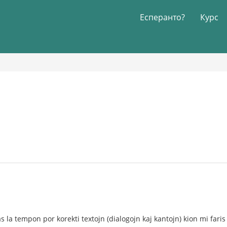
Есперанто?
Курс
as la tempon por korekti textojn (dialogojn kaj kantojn) kion mi fari