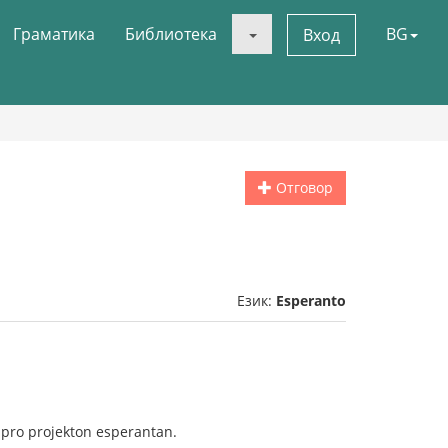
Граматика
Библиотека
BG
Вход
Отговор
Език:
Esperanto
s pro projekton esperantan.