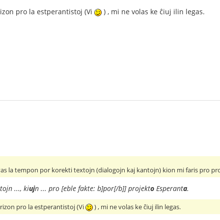
rizon pro la estperantistoj (Vi
) , mi ne volas ke ĉiuj ilin legas.
vas la tempon por korekti textojn (dialogojn kaj kantojn) kion mi faris pro p
tojn ..., ki
uj
n ... pro [eble fakte: b]por[/b]] projekt
o
Esperant
a
.
prizon pro la estperantistoj (Vi
) , mi ne volas ke ĉiuj ilin legas.