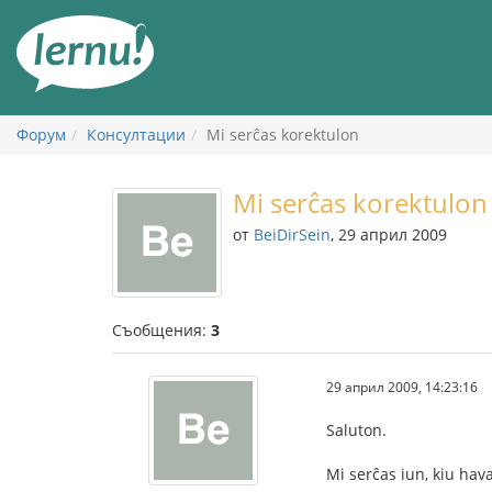
Към
съдържанието
Форум
Консултации
Mi serĉas korektulon
Mi serĉas korektulon
от
BeiDirSein
, 29 април 2009
Съобщения:
3
29 април 2009, 14:23:16
Saluton.
Mi serĉas iun, kiu hav