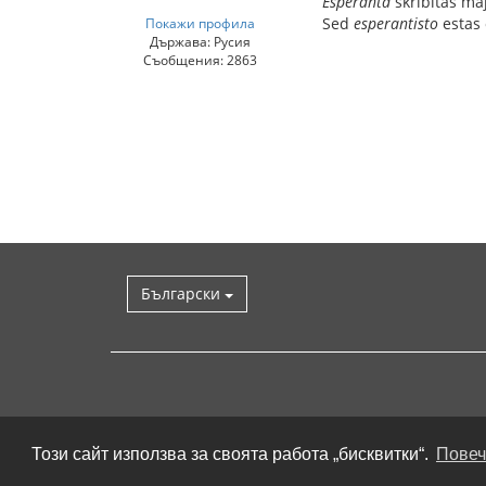
Esperanta
skribitas ma
Sed
esperantisto
estas 
Покажи профила
Държава: Русия
Съобщения: 2863
Български
Този сайт използва за своята работа „бисквитки“.
Повеч