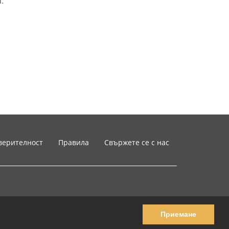
i.
верителност
Правила
Свържете се с нас
Приемане