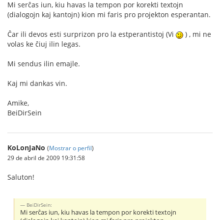
Mi serĉas iun, kiu havas la tempon por korekti textojn
(dialogojn kaj kantojn) kion mi faris pro projekton esperantan.
Ĉar ili devos esti surprizon pro la estperantistoj (Vi
) , mi ne
volas ke ĉiuj ilin legas.
Mi sendus ilin emajle.
Kaj mi dankas vin.
Amike,
BeiDirSein
KoLonJaNo
(
Mostrar o perfil
)
29 de abril de 2009 19:31:58
Saluton!
BeiDirSein:
Mi serĉas iun, kiu havas la tempon por korekti textojn