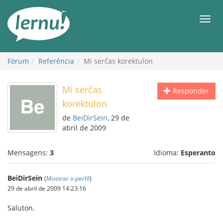
Ir
ao
Men
conteúdo
Fórum
Referência
Mi serĉas korektulon
Mi serĉas
Responder
korektulon
de
BeiDirSein
, 29 de
abril de 2009
Mensagens:
3
Idioma:
Esperanto
BeiDirSein
(
Mostrar o perfil
)
29 de abril de 2009 14:23:16
Saluton.