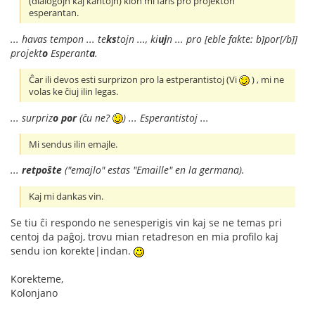
(dialogojn kaj kantojn) kion mi faris pro projekton
esperantan.
... havas tempon ... te
ks
tojn ..., ki
uj
n ... pro [eble fakte: b]por[/b]]
projekt
o
Esperant
a
.
Ĉar ili devos esti surprizon pro la estperantistoj (Vi
) , mi ne
volas ke ĉiuj ilin legas.
... surpriz
o
por
(ĉu ne?
) ... Esperantistoj ...
Mi sendus ilin emajle.
...
retpoŝte
("emajlo" estas "Emaille" en la germana).
Kaj mi dankas vin.
Se tiu ĉi respondo ne senesperigis vin kaj se ne temas pri
centoj da paĝoj, trovu mian retadreson en mia profilo kaj
sendu ion korekte|indan.
Korekteme,
Kolonjano