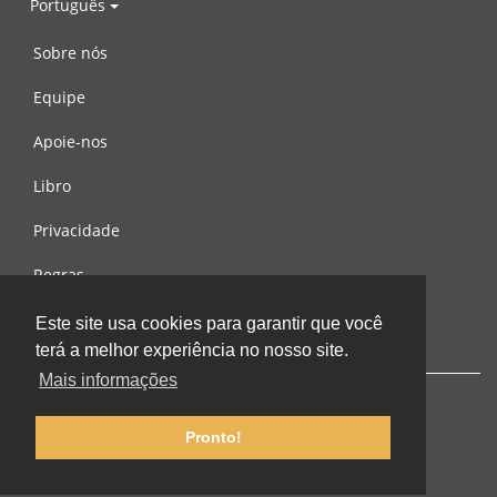
Português
Sobre nós
Equipe
Apoie-nos
Libro
Privacidade
Regras
Contacte-nos
Este site usa cookies para garantir que você
terá a melhor experiência no nosso site.
Mais informações
Pronto!
© 2002-2026 lernu.net |
Impressum