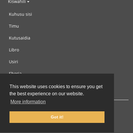
Kiswahili
Kuhusu sisi
Timu
Kutusaidia
Libro
Usiri
Sheria
Wasiliana na si
This website uses cookies to ensure you get
the best experience on our website.
More information
Got it!
© 2002-2026 lernu.net |
Impressum