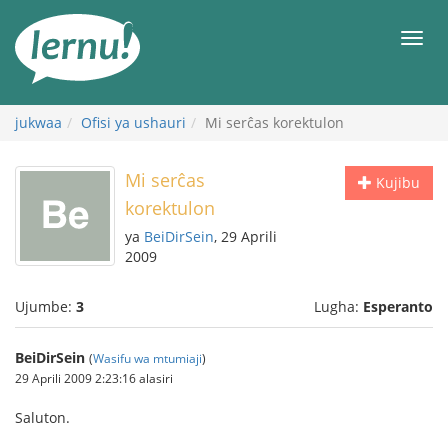
Kwa
maudhui
orod
jukwaa
Ofisi ya ushauri
Mi serĉas korektulon
Mi serĉas
Kujibu
korektulon
ya
BeiDirSein
, 29 Aprili
2009
Ujumbe:
3
Lugha:
Esperanto
BeiDirSein
(
Wasifu wa mtumiaji
)
29 Aprili 2009 2:23:16 alasiri
Saluton.