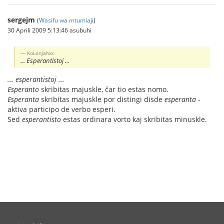
sergejm
(
Wasifu wa mtumiaji
)
30 Aprili 2009 5:13:46 asubuhi
KoLonJaNo:
... Esperantistoj ...
... esperantistoj ...
Esperanto
skribitas majuskle, ĉar tio estas nomo.
Esperanta
skribitas majuskle por distingi disde
esperanta
-
aktiva participo de verbo esperi.
Sed
esperantisto
estas ordinara vorto kaj skribitas minuskle.