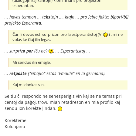
(dialogojn kaj kantojn) kion mi faris pro projekton
esperantan.
... havas tempon ... te
ks
tojn ..., ki
uj
n ... pro [eble fakte: b]por[/b]]
projekt
o
Esperant
a
.
Ĉar ili devos esti surprizon pro la estperantistoj (Vi
) , mi ne
volas ke ĉiuj ilin legas.
... surpriz
o
por
(ĉu ne?
) ... Esperantistoj ...
Mi sendus ilin emajle.
...
retpoŝte
("emajlo" estas "Emaille" en la germana).
Kaj mi dankas vin.
Se tiu ĉi respondo ne senesperigis vin kaj se ne temas pri
centoj da paĝoj, trovu mian retadreson en mia profilo kaj
sendu ion korekte|indan.
Korekteme,
Kolonjano