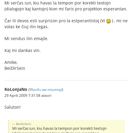
Mi serĉas iun, kiu havas la tempon por korekti textojn
(dialogojn kaj kantojn) kion mi faris pro projekton esperantan.
Ĉar ili devos esti surprizon pro la estperantistoj (Vi
) , mi ne
volas ke ĉiuj ilin legas.
Mi sendus ilin emajle.
Kaj mi dankas vin.
Amike,
BeiDirSein
KoLonJaNo
(
Wasifu wa mtumiaji
)
29 Aprili 2009 7:31:58 alasiri
Saluton!
BeiDirSein:
Mi serĉas iun, kiu havas la tempon por korekti textojn