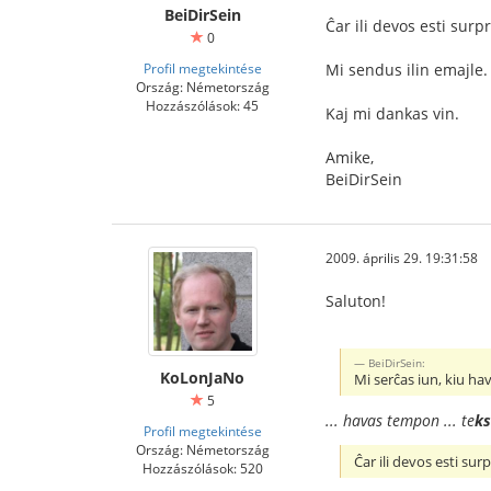
BeiDirSein
Ĉar ili devos esti surp
0
Profil megtekintése
Mi sendus ilin emajle.
Ország: Németország
Hozzászólások: 45
Kaj mi dankas vin.
Amike,
BeiDirSein
2009. április 29. 19:31:58
Saluton!
BeiDirSein:
KoLonJaNo
Mi serĉas iun, kiu ha
5
... havas tempon ... te
ks
Profil megtekintése
Ország: Németország
Ĉar ili devos esti sur
Hozzászólások: 520