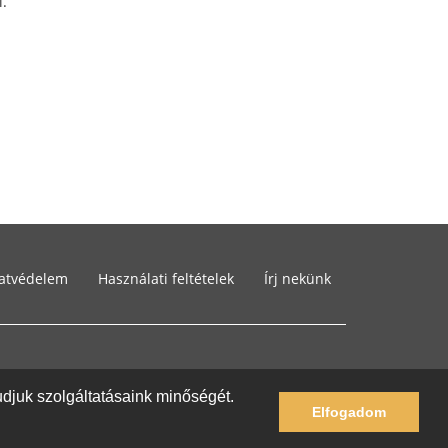
i.
atvédelem
Használati feltételek
Írj nekünk
tudjuk szolgáltatásaink minőségét.
Elfogadom