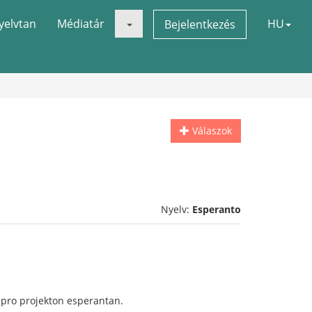
yelvtan
Médiatár
HU
Bejelentkezés
Válaszok
Nyelv:
Esperanto
s pro projekton esperantan.