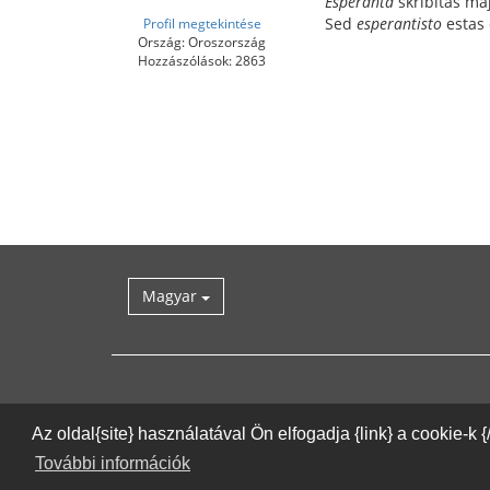
Esperanta
skribitas ma
Sed
esperantisto
estas 
Profil megtekintése
Ország: Oroszország
Hozzászólások: 2863
Magyar
Az oldal{site} használatával Ön elfogadja {link} a cookie-k 
További információk