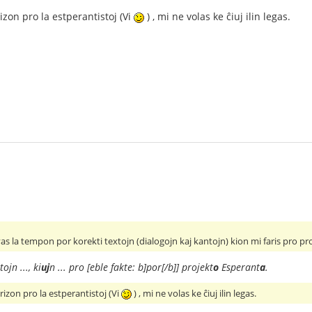
rizon pro la estperantistoj (Vi
) , mi ne volas ke ĉiuj ilin legas.
vas la tempon por korekti textojn (dialogojn kaj kantojn) kion mi faris pro p
tojn ..., ki
uj
n ... pro [eble fakte: b]por[/b]] projekt
o
Esperant
a
.
prizon pro la estperantistoj (Vi
) , mi ne volas ke ĉiuj ilin legas.