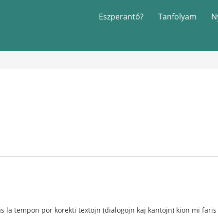
Eszperantó?
Tanfolyam
N
as la tempon por korekti textojn (dialogojn kaj kantojn) kion mi fari