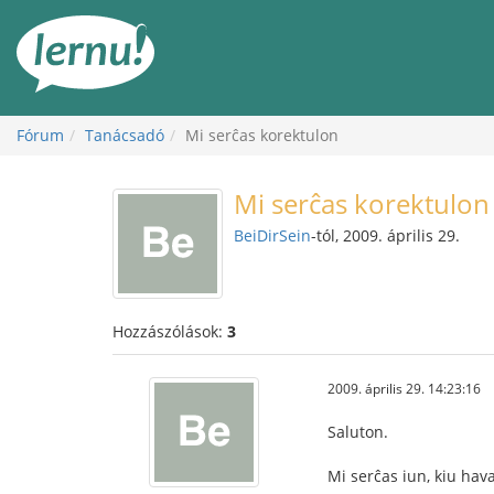
Tartalom
Fórum
Tanácsadó
Mi serĉas korektulon
Mi serĉas korektulon
BeiDirSein
-tól, 2009. április 29.
Hozzászólások:
3
2009. április 29. 14:23:16
Saluton.
Mi serĉas iun, kiu hav