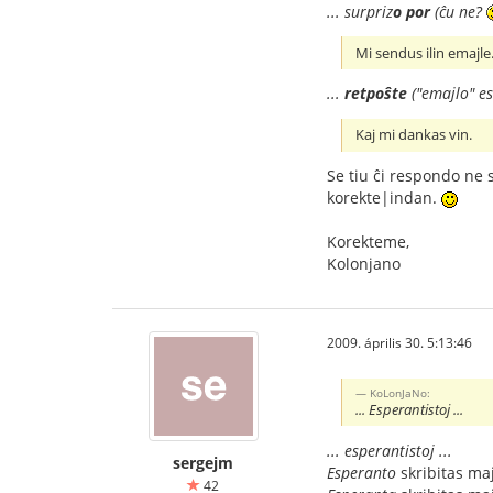
... surpriz
o
por
(ĉu ne?
Mi sendus ilin emajle
...
retpoŝte
("emajlo" es
Kaj mi dankas vin.
Se tiu ĉi respondo ne 
korekte|indan.
Korekteme,
Kolonjano
2009. április 30. 5:13:46
KoLonJaNo:
... Esperantistoj ...
... esperantistoj ...
sergejm
Esperanto
skribitas maj
42