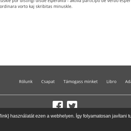
juskle por distingi disde
esperanta
- aktiva participo de verbo esper
ordinara vorto kaj skribitas minuskle.
Rólunk
Csapat
Támogass minket
Libro
Ad
{/link} használatát ezen a webhelyen. Így folyamatosan javítani 
© 2002-2026 lernu.net |
Impressum