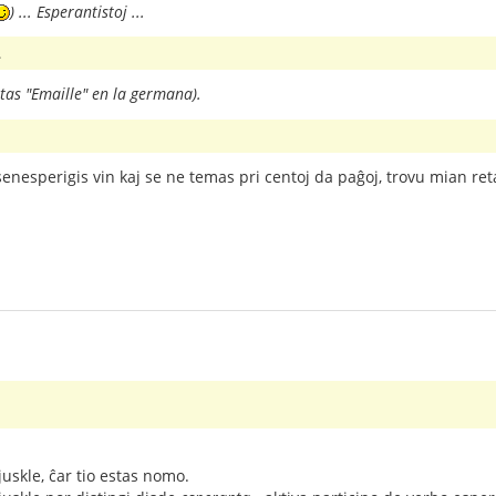
) ... Esperantistoj ...
.
tas "Emaille" en la germana).
senesperigis vin kaj se ne temas pri centoj da paĝoj, trovu mian re
uskle, ĉar tio estas nomo.