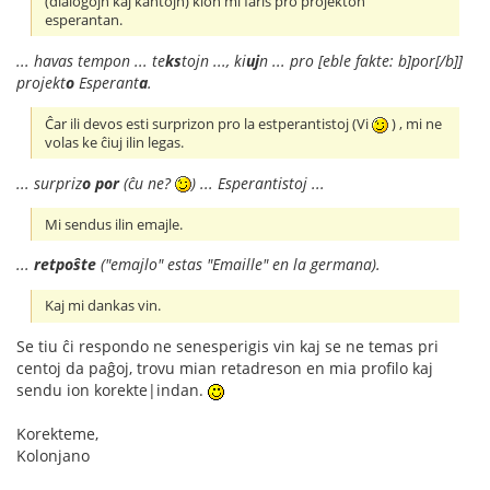
(dialogojn kaj kantojn) kion mi faris pro projekton
esperantan.
... havas tempon ... te
ks
tojn ..., ki
uj
n ... pro [eble fakte: b]por[/b]]
projekt
o
Esperant
a
.
Ĉar ili devos esti surprizon pro la estperantistoj (Vi
) , mi ne
volas ke ĉiuj ilin legas.
... surpriz
o
por
(ĉu ne?
) ... Esperantistoj ...
Mi sendus ilin emajle.
...
retpoŝte
("emajlo" estas "Emaille" en la germana).
Kaj mi dankas vin.
Se tiu ĉi respondo ne senesperigis vin kaj se ne temas pri
centoj da paĝoj, trovu mian retadreson en mia profilo kaj
sendu ion korekte|indan.
Korekteme,
Kolonjano