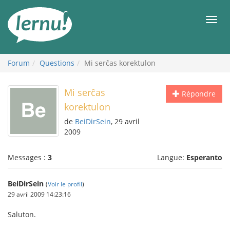
Aller
au
Men
contenu
Forum
Questions
Mi serĉas korektulon
Mi serĉas
Répondre
korektulon
de
BeiDirSein
, 29 avril
2009
Messages :
3
Langue:
Esperanto
BeiDirSein
(
Voir le profil
)
29 avril 2009 14:23:16
Saluton.