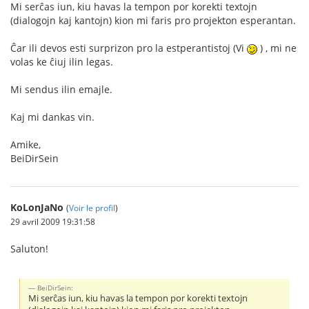
Mi serĉas iun, kiu havas la tempon por korekti textojn
(dialogojn kaj kantojn) kion mi faris pro projekton esperantan.
Ĉar ili devos esti surprizon pro la estperantistoj (Vi
) , mi ne
volas ke ĉiuj ilin legas.
Mi sendus ilin emajle.
Kaj mi dankas vin.
Amike,
BeiDirSein
KoLonJaNo
(
Voir le profil
)
29 avril 2009 19:31:58
Saluton!
BeiDirSein:
Mi serĉas iun, kiu havas la tempon por korekti textojn