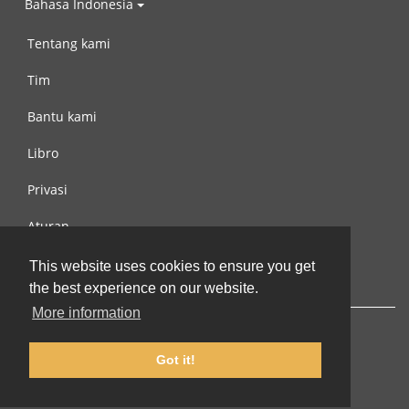
Bahasa Indonesia
Tentang kami
Tim
Bantu kami
Libro
Privasi
Aturan
Hubungi kami
This website uses cookies to ensure you get
the best experience on our website.
More information
Got it!
© 2002-2026 lernu.net |
Impressum