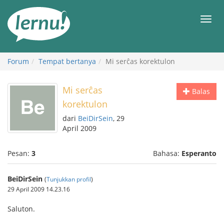
Ke
daftar
Men
isi
Forum
Tempat bertanya
Mi serĉas korektulon
Mi serĉas
Balas
korektulon
dari
BeiDirSein
, 29
April 2009
Pesan:
3
Bahasa:
Esperanto
BeiDirSein
(
Tunjukkan profil
)
29 April 2009 14.23.16
Saluton.