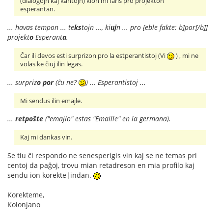
(dialogojn kaj kantojn) kion mi faris pro projekton
esperantan.
... havas tempon ... te
ks
tojn ..., ki
uj
n ... pro [eble fakte: b]por[/b]]
projekt
o
Esperant
a
.
Ĉar ili devos esti surprizon pro la estperantistoj (Vi
) , mi ne
volas ke ĉiuj ilin legas.
... surpriz
o
por
(ĉu ne?
) ... Esperantistoj ...
Mi sendus ilin emajle.
...
retpoŝte
("emajlo" estas "Emaille" en la germana).
Kaj mi dankas vin.
Se tiu ĉi respondo ne senesperigis vin kaj se ne temas pri
centoj da paĝoj, trovu mian retadreson en mia profilo kaj
sendu ion korekte|indan.
Korekteme,
Kolonjano