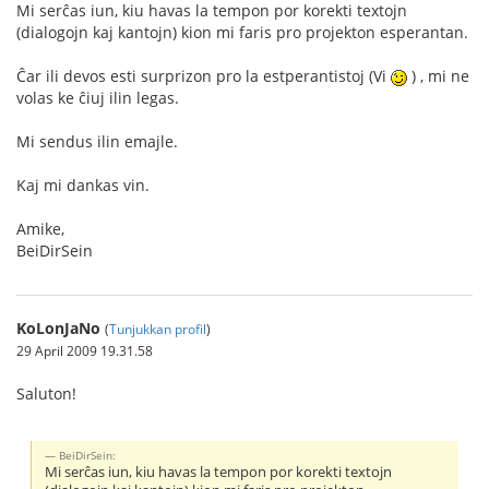
Mi serĉas iun, kiu havas la tempon por korekti textojn
(dialogojn kaj kantojn) kion mi faris pro projekton esperantan.
Ĉar ili devos esti surprizon pro la estperantistoj (Vi
) , mi ne
volas ke ĉiuj ilin legas.
Mi sendus ilin emajle.
Kaj mi dankas vin.
Amike,
BeiDirSein
KoLonJaNo
(
Tunjukkan profil
)
29 April 2009 19.31.58
Saluton!
BeiDirSein:
Mi serĉas iun, kiu havas la tempon por korekti textojn