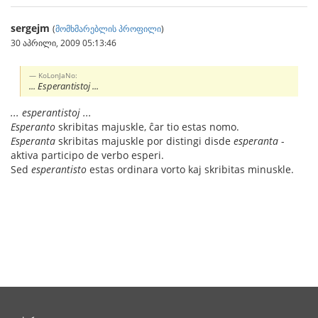
sergejm
(
მომხმარებლის პროფილი
)
30 აპრილი, 2009 05:13:46
KoLonJaNo:
... Esperantistoj ...
... esperantistoj ...
Esperanto
skribitas majuskle, ĉar tio estas nomo.
Esperanta
skribitas majuskle por distingi disde
esperanta
-
aktiva participo de verbo esperi.
Sed
esperantisto
estas ordinara vorto kaj skribitas minuskle.