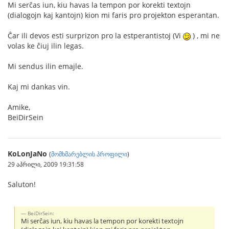
Mi serĉas iun, kiu havas la tempon por korekti textojn
(dialogojn kaj kantojn) kion mi faris pro projekton esperantan.
Ĉar ili devos esti surprizon pro la estperantistoj (Vi
) , mi ne
volas ke ĉiuj ilin legas.
Mi sendus ilin emajle.
Kaj mi dankas vin.
Amike,
BeiDirSein
KoLonJaNo
(
მომხმარებლის პროფილი
)
29 აპრილი, 2009 19:31:58
Saluton!
BeiDirSein:
Mi serĉas iun, kiu havas la tempon por korekti textojn