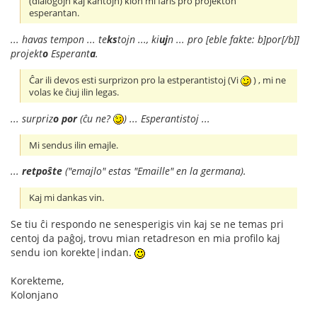
(dialogojn kaj kantojn) kion mi faris pro projekton
esperantan.
... havas tempon ... te
ks
tojn ..., ki
uj
n ... pro [eble fakte: b]por[/b]]
projekt
o
Esperant
a
.
Ĉar ili devos esti surprizon pro la estperantistoj (Vi
) , mi ne
volas ke ĉiuj ilin legas.
... surpriz
o
por
(ĉu ne?
) ... Esperantistoj ...
Mi sendus ilin emajle.
...
retpoŝte
("emajlo" estas "Emaille" en la germana).
Kaj mi dankas vin.
Se tiu ĉi respondo ne senesperigis vin kaj se ne temas pri
centoj da paĝoj, trovu mian retadreson en mia profilo kaj
sendu ion korekte|indan.
Korekteme,
Kolonjano