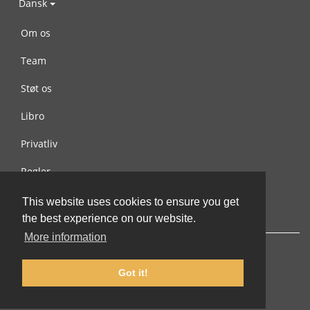
Dansk
Om os
Team
Støt os
Libro
Privatliv
Regler
Kontakt os
This website uses cookies to ensure you get
the best experience on our website.
More information
Got it!
© 2002-2026 lernu.net |
Impressum