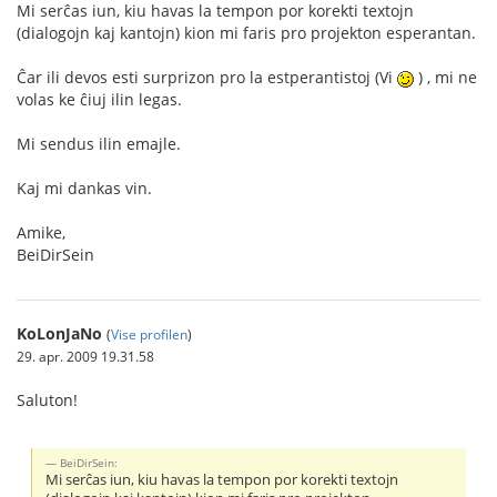
Mi serĉas iun, kiu havas la tempon por korekti textojn
(dialogojn kaj kantojn) kion mi faris pro projekton esperantan.
Ĉar ili devos esti surprizon pro la estperantistoj (Vi
) , mi ne
volas ke ĉiuj ilin legas.
Mi sendus ilin emajle.
Kaj mi dankas vin.
Amike,
BeiDirSein
KoLonJaNo
(
Vise profilen
)
29. apr. 2009 19.31.58
Saluton!
BeiDirSein:
Mi serĉas iun, kiu havas la tempon por korekti textojn