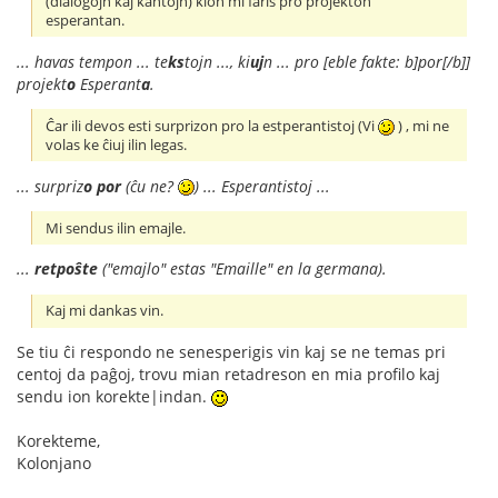
(dialogojn kaj kantojn) kion mi faris pro projekton
esperantan.
... havas tempon ... te
ks
tojn ..., ki
uj
n ... pro [eble fakte: b]por[/b]]
projekt
o
Esperant
a
.
Ĉar ili devos esti surprizon pro la estperantistoj (Vi
) , mi ne
volas ke ĉiuj ilin legas.
... surpriz
o
por
(ĉu ne?
) ... Esperantistoj ...
Mi sendus ilin emajle.
...
retpoŝte
("emajlo" estas "Emaille" en la germana).
Kaj mi dankas vin.
Se tiu ĉi respondo ne senesperigis vin kaj se ne temas pri
centoj da paĝoj, trovu mian retadreson en mia profilo kaj
sendu ion korekte|indan.
Korekteme,
Kolonjano