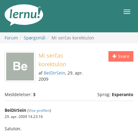
Til
indholdet
Men
Forum
Spørgsmål
Mi serĉas korektulon
Mi serĉas
Svare
korektulon
af
BeiDirSein
, 29. apr.
2009
Meddelelser:
3
Sprog:
Esperanto
BeiDirSein
(
Vise profilen
)
29. apr. 2009 14.23.16
Saluton.