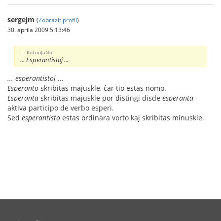
sergejm
(
Zobraziť profil
)
30. apríla 2009 5:13:46
KoLonJaNo:
... Esperantistoj ...
... esperantistoj ...
Esperanto
skribitas majuskle, ĉar tio estas nomo.
Esperanta
skribitas majuskle por distingi disde
esperanta
-
aktiva participo de verbo esperi.
Sed
esperantisto
estas ordinara vorto kaj skribitas minuskle.