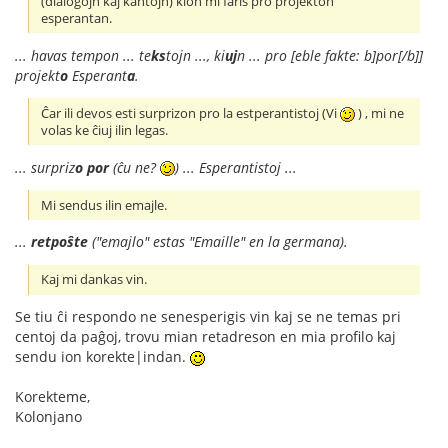
(dialogojn kaj kantojn) kion mi faris pro projekton
esperantan.
... havas tempon ... te
ks
tojn ..., ki
uj
n ... pro [eble fakte: b]por[/b]]
projekt
o
Esperant
a
.
Ĉar ili devos esti surprizon pro la estperantistoj (Vi
) , mi ne
volas ke ĉiuj ilin legas.
... surpriz
o
por
(ĉu ne?
) ... Esperantistoj ...
Mi sendus ilin emajle.
...
retpoŝte
("emajlo" estas "Emaille" en la germana).
Kaj mi dankas vin.
Se tiu ĉi respondo ne senesperigis vin kaj se ne temas pri
centoj da paĝoj, trovu mian retadreson en mia profilo kaj
sendu ion korekte|indan.
Korekteme,
Kolonjano