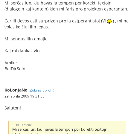
Mi serĉas iun, kiu havas la tempon por korekti textojn
(dialogojn kaj kantojn) kion mi faris pro projekton esperantan.
Ĉar ili devos esti surprizon pro la estperantistoj (Vi
) , mi ne
volas ke ĉiuj ilin legas.
Mi sendus ilin emajle.
Kaj mi dankas vin.
Amike,
BeiDirSein
KoLonJaNo
(
Zobraziť profil
)
29. apríla 2009 19:31:58
Saluton!
BeiDirSein:
Mi serĉas iun, kiu havas la tempon por korekti textojn