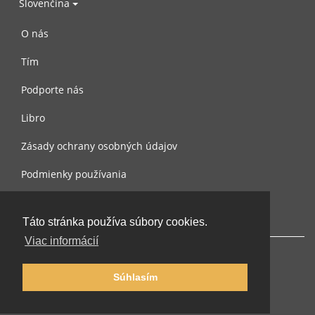
Slovenčina
O nás
Tím
Podporte nás
Libro
Zásady ochrany osobných údajov
Podmienky používania
Spojte sa s nami
Táto stránka používa súbory cookies.
Viac informácií
Súhlasím
© 2002-2026 lernu.net |
Impressum