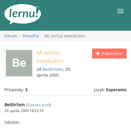
Späť
na
Men
obsah
Fórum
Poradňa
Mi serĉas korektulon
Mi serĉas
Odpovedať
korektulon
od
BeiDirSein
, 29.
apríla 2009
Príspevky:
3
Jazyk:
Esperanto
BeiDirSein
(
Zobraziť profil
)
29. apríla 2009 14:23:16
Saluton.