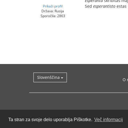
Esperanta
skribitas ma
Sed
esperantisto
estas 
Prikaži profil
Država: Rusija
Sporočila: 2863
Slovenščina
O 
Ta stran za svoje delo uporablja Piškotke.
Več informacij