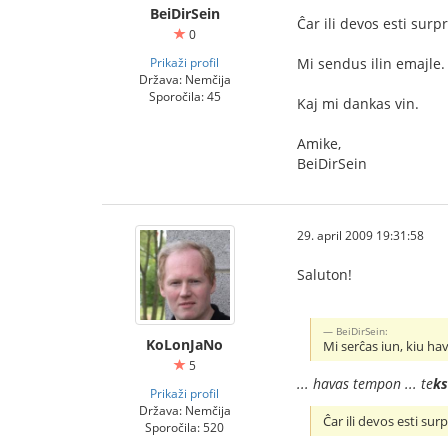
BeiDirSein
Ĉar ili devos esti surp
0
Prikaži profil
Mi sendus ilin emajle.
Država: Nemčija
Sporočila: 45
Kaj mi dankas vin.
Amike,
BeiDirSein
29. april 2009 19:31:58
Saluton!
BeiDirSein:
KoLonJaNo
Mi serĉas iun, kiu ha
5
... havas tempon ... te
ks
Prikaži profil
Država: Nemčija
Ĉar ili devos esti sur
Sporočila: 520