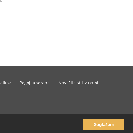
i.
datkov
Pogoji uporabe
Navežite stik z nami
Soglašam