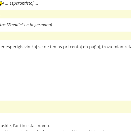
) ... Esperantistoj ...
.
tas "Emaille" en la germana).
senesperigis vin kaj se ne temas pri centoj da paĝoj, trovu mian re
uskle, ĉar tio estas nomo.