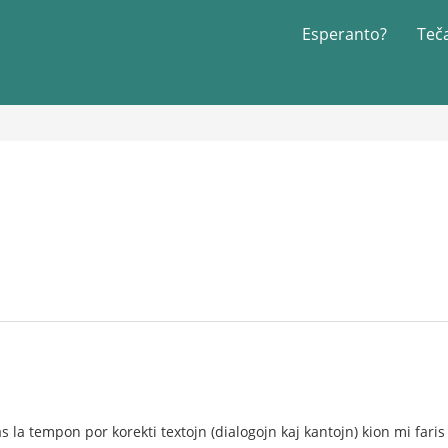
Esperanto?
Teč
as la tempon por korekti textojn (dialogojn kaj kantojn) kion mi fari