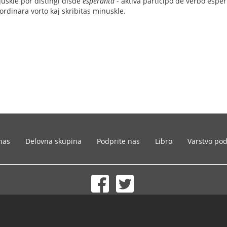
juskle por distingi disde
esperanta
- aktiva participo de verbo esper
ordinara vorto kaj skribitas minuskle.
nas
Delovna skupina
Podprite nas
Libro
Varstvo po
© 2002-2026 lernu.net |
Impressum