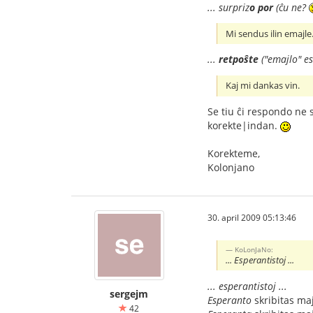
... surpriz
o
por
(ĉu ne?
Mi sendus ilin emajle
...
retpoŝte
("emajlo" es
Kaj mi dankas vin.
Se tiu ĉi respondo ne 
korekte|indan.
Korekteme,
Kolonjano
30. april 2009 05:13:46
KoLonJaNo:
... Esperantistoj ...
... esperantistoj ...
sergejm
Esperanto
skribitas maj
42