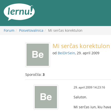
K
vsebini
Forum
Posvetovalnica
Mi serĉas korektulon
Mi serĉas korektulon
od
BeiDirSein
, 29. april 2009
Sporočila:
3
29. april 2009 14:23:16
Saluton.
Mi serĉas iun, kiu hav