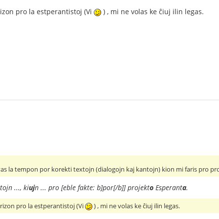
rizon pro la estperantistoj (Vi
) , mi ne volas ke ĉiuj ilin legas.
vas la tempon por korekti textojn (dialogojn kaj kantojn) kion mi faris pro p
tojn ..., ki
uj
n ... pro [eble fakte: b]por[/b]] projekt
o
Esperant
a
.
prizon pro la estperantistoj (Vi
) , mi ne volas ke ĉiuj ilin legas.