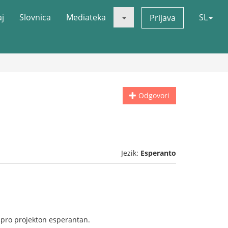
aj
Slovnica
Mediateka
SL
Prijava
Odgovori
Jezik:
Esperanto
s pro projekton esperantan.