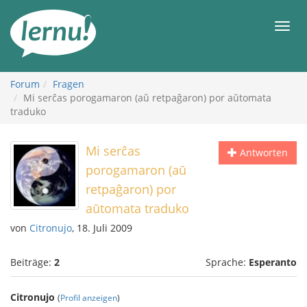
Zum
Inhalt
Men
Forum
Fragen
Mi serĉas porogamaron (aŭ retpaĝaron) por aŭtomata
traduko
Mi serĉas
Antworten
porogamaron (aŭ
retpaĝaron) por
aŭtomata traduko
von
Citronujo
, 18. Juli 2009
Beiträge:
2
Sprache:
Esperanto
Citronujo
(
Profil anzeigen
)