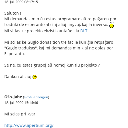
18. Juli 2009 08:17:15
Saluton !
Mi demandas min ĉu estus programaro aŭ retpaĝaron por
traduki de esperanto al ĉiuj aliaj lingvoj, kaj la inverso.
Mi vidas ke projekto ekzistis antaŭe : la
DLT
.
Mi sciias ke Guglo donas tion tre facile kun ĝia retpaĝaro
"Guglo tradukas", kaj mi demandas min kial ne eblas por
Esperanto.
Se ne, ĉu estas grupoj aŭ homoj kun tiu projekto ?
Dankon al ciuj
Oŝo-Jabe
(
Profil anzeigen
)
18. Juli 2009 15:14:46
Mi scias pri kvar:
http://www.apertium.org/