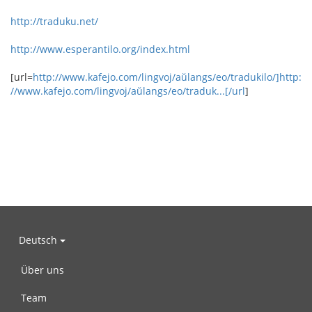
http://traduku.net/
http://www.esperantilo.org/index.html
[url=
http://www.kafejo.com/lingvoj/aŭlangs/eo/tradukilo/]http:
//www.kafejo.com/lingvoj/aŭlangs/eo/traduk...[/url
]
Deutsch
Über uns
Team