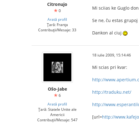
Citronujo
Mi sciias ke Guglo don
0
Arată profil
Se ne, ĉu estas grupoj
Țară: Franța
Contribuții/Mesaje: 33
Dankon al ciuj
18 iulie 2009, 15:14:46
Mi scias pri kvar:
http://www.apertium.o
Oŝo-Jabe
http://traduku.net/
6
Arată profil
http://www.esperantil
Țară: Statele Unite ale
Americii
[url=
http://www.kafejo
Contribuții/Mesaje: 547