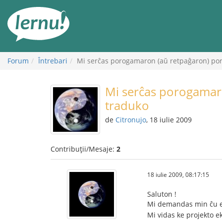
Mergi
la
conținut
Forum
Întrebari
Mi serĉas porogamaron (aŭ retpaĝaron) po
Mi serĉas porogamar
traduko
de
Citronujo
, 18 iulie 2009
Contribuții/Mesaje:
2
18 iulie 2009, 08:17:15
Saluton !
Mi demandas min ĉu est
Mi vidas ke projekto ek