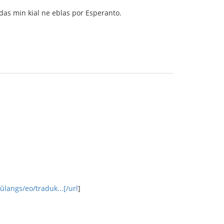
ndas min kial ne eblas por Esperanto.
ŭlangs/eo/traduk...[/url
]