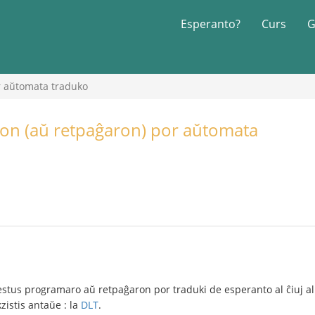
Esperanto?
Curs
G
r aŭtomata traduko
on (aŭ retpaĝaron) por aŭtomata
us programaro aŭ retpaĝaron por traduki de esperanto al ĉiuj aliaj
zistis antaŭe : la
DLT
.