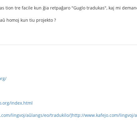
as tion tre facile kun ĝia retpaĝaro "Guglo tradukas", kaj mi dema
 aŭ homoj kun tiu projekto ?
rg/
o.org/index.html
.com/lingvoj/aŭlangs/eo/tradukilo/]http://www.kafejo.com/lingvoj/a