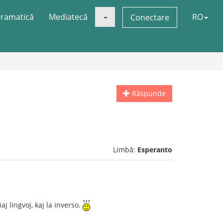
ramatică
Mediatecă
RO
Conectare
Răspunde
Limbă:
Esperanto
 lingvoj, kaj la inverso.