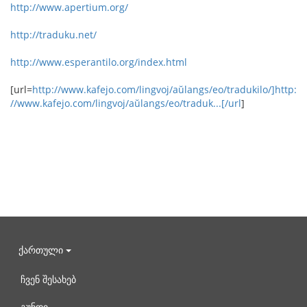
http://www.apertium.org/
http://traduku.net/
http://www.esperantilo.org/index.html
[url=
http://www.kafejo.com/lingvoj/aŭlangs/eo/tradukilo/]http:
//www.kafejo.com/lingvoj/aŭlangs/eo/traduk...[/url
]
ქართული
ჩვენ შესახებ
გუნდი