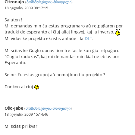
Citronujo
(
მომხმარებლის პროფილი
)
18 ივლისი, 2009 08:17:15
Saluton !
Mi demandas min ĉu estus programaro aŭ retpaĝaron por
traduki de esperanto al ĉiuj aliaj lingvoj, kaj la inverso.
Mi vidas ke projekto ekzistis antaŭe : la
DLT
.
Mi sciias ke Guglo donas tion tre facile kun ĝia retpaĝaro
"Guglo tradukas", kaj mi demandas min kial ne eblas por
Esperanto.
Se ne, ĉu estas grupoj aŭ homoj kun tiu projekto ?
Dankon al ciuj
Oŝo-Jabe
(
მომხმარებლის პროფილი
)
18 ივლისი, 2009 15:14:46
Mi scias pri kvar: