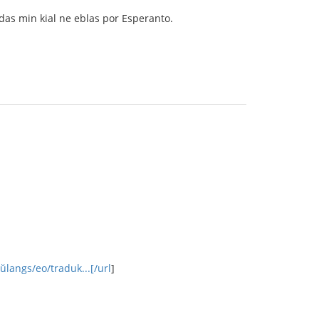
ndas min kial ne eblas por Esperanto.
ŭlangs/eo/traduk...[/url
]