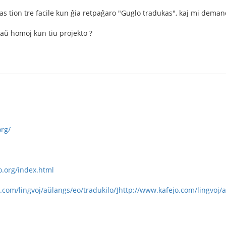
as tion tre facile kun ĝia retpaĝaro "Guglo tradukas", kaj mi dema
 aŭ homoj kun tiu projekto ?
rg/
o.org/index.html
.com/lingvoj/aŭlangs/eo/tradukilo/]http://www.kafejo.com/lingvoj/a