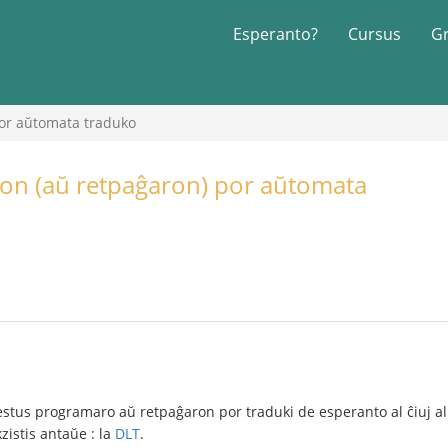
Esperanto?
Cursus
G
or aŭtomata traduko
on (aŭ retpaĝaron) por aŭtomata
us programaro aŭ retpaĝaron por traduki de esperanto al ĉiuj aliaj
zistis antaŭe : la
DLT
.