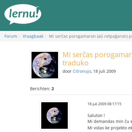
Naar
de
inhoud
Forum
Vraagbaak
Mi serĉas porogamaron (aŭ retpaĝaron) p
Mi serĉas porogamar
traduko
door
Citronujo
, 18 juli 2009
Berichten:
2
18 juli 2009 08:17:15
Saluton !
Mi demandas min ĉu est
Mi vidas ke projekto ek