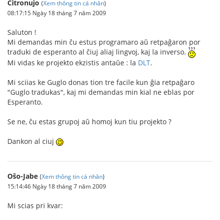
Citronujo
(
Xem thông tin cá nhân
)
08:17:15 Ngày 18 tháng 7 năm 2009
Saluton !
Mi demandas min ĉu estus programaro aŭ retpaĝaron por
traduki de esperanto al ĉiuj aliaj lingvoj, kaj la inverso.
Mi vidas ke projekto ekzistis antaŭe : la
DLT
.
Mi sciias ke Guglo donas tion tre facile kun ĝia retpaĝaro
"Guglo tradukas", kaj mi demandas min kial ne eblas por
Esperanto.
Se ne, ĉu estas grupoj aŭ homoj kun tiu projekto ?
Dankon al ciuj
Oŝo-Jabe
(
Xem thông tin cá nhân
)
15:14:46 Ngày 18 tháng 7 năm 2009
Mi scias pri kvar: