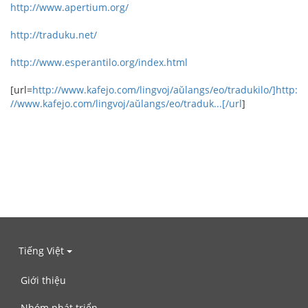
http://www.apertium.org/
http://traduku.net/
http://www.esperantilo.org/index.html
[url=
http://www.kafejo.com/lingvoj/aŭlangs/eo/tradukilo/]http:
//www.kafejo.com/lingvoj/aŭlangs/eo/traduk...[/url
]
Tiếng Việt
Giới thiệu
Nhóm phát triển