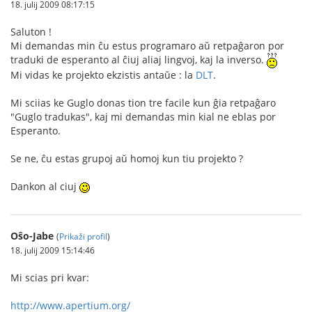
18. julij 2009 08:17:15
Saluton !
Mi demandas min ĉu estus programaro aŭ retpaĝaron por
traduki de esperanto al ĉiuj aliaj lingvoj, kaj la inverso.
Mi vidas ke projekto ekzistis antaŭe : la
DLT
.
Mi sciias ke Guglo donas tion tre facile kun ĝia retpaĝaro
"Guglo tradukas", kaj mi demandas min kial ne eblas por
Esperanto.
Se ne, ĉu estas grupoj aŭ homoj kun tiu projekto ?
Dankon al ciuj
Oŝo-Jabe
(
Prikaži profil
)
18. julij 2009 15:14:46
Mi scias pri kvar:
http://www.apertium.org/