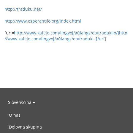
http://traduku.net/
http://www.esperantilo.org/index.html
[url=
http://www.kafejo.com/lingvoj/aŭlangs/eo/tradukilo/]http:
//www.kafejo.com/lingvoj/aŭlangs/eo/traduk...[/url
]
Slovenščina
O nas
Delovna skupina