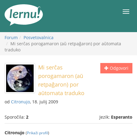
K
vsebini
Meni
Forum
Posvetovalnica
Mi serĉas porogamaron (aŭ retpaĝaron) por aŭtomata
traduko
Mi serĉas
Odgovori
porogamaron (aŭ
retpaĝaron) por
aŭtomata traduko
od
Citronujo
, 18. julij 2009
Sporočila:
2
Jezik:
Esperanto
Citronujo
(
Prikaži profil
)