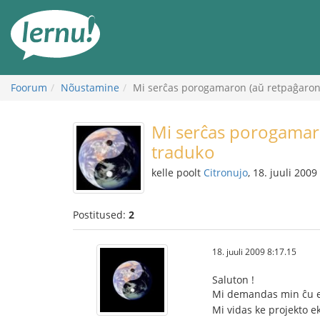
Sisu
juurde
Foorum
Nõustamine
Mi serĉas porogamaron (aŭ retpaĝaron
Mi serĉas porogamar
traduko
kelle poolt
Citronujo
, 18. juuli 2009
Postitused:
2
18. juuli 2009 8:17.15
Saluton !
Mi demandas min ĉu est
Mi vidas ke projekto ek