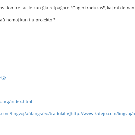
as tion tre facile kun ĝia retpaĝaro "Guglo tradukas", kaj mi dema
 aŭ homoj kun tiu projekto ?
rg/
o.org/index.html
.com/lingvoj/aŭlangs/eo/tradukilo/]http://www.kafejo.com/lingvoj/a