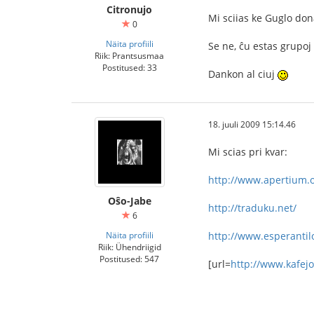
Citronujo
Mi sciias ke Guglo don
0
Näita profiili
Se ne, ĉu estas grupoj
Riik: Prantsusmaa
Postitused: 33
Dankon al ciuj
18. juuli 2009 15:14.46
Mi scias pri kvar:
http://www.apertium.o
Oŝo-Jabe
http://traduku.net/
6
Näita profiili
http://www.esperantil
Riik: Ühendriigid
Postitused: 547
[url=
http://www.kafejo