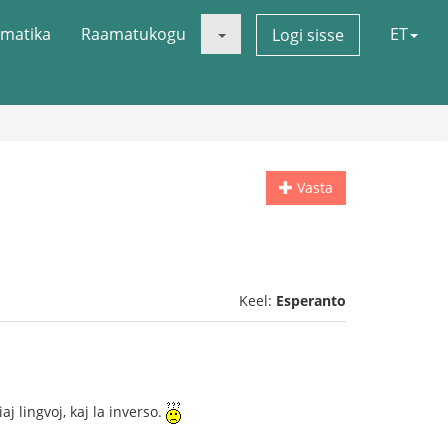
matika
Raamatukogu
ET
Logi sisse
Vasta
Keel:
Esperanto
 lingvoj, kaj la inverso.