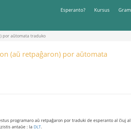
Esperanto?
Kursus
Gram
) por aŭtomata traduko
on (aŭ retpaĝaron) por aŭtomata
us programaro aŭ retpaĝaron por traduki de esperanto al ĉiuj aliaj
zistis antaŭe : la
DLT
.