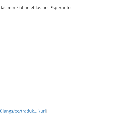
ndas min kial ne eblas por Esperanto.
ŭlangs/eo/traduk...[/url
]