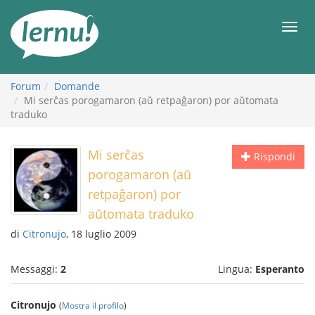
Vai
all’indice
Men
Forum
Domande
Mi serĉas porogamaron (aŭ retpaĝaron) por aŭtomata
traduko
Mi serĉas
Rispondi
porogamaron (aŭ
retpaĝaron) por
aŭtomata traduko
di
Citronujo
, 18 luglio 2009
Messaggi:
2
Lingua:
Esperanto
Citronujo
(
Mostra il profilo
)