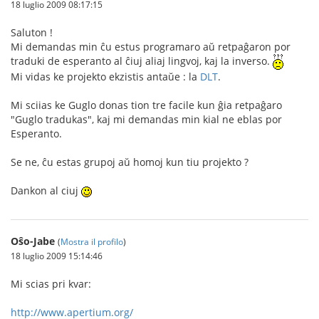
18 luglio 2009 08:17:15
Saluton !
Mi demandas min ĉu estus programaro aŭ retpaĝaron por
traduki de esperanto al ĉiuj aliaj lingvoj, kaj la inverso.
Mi vidas ke projekto ekzistis antaŭe : la
DLT
.
Mi sciias ke Guglo donas tion tre facile kun ĝia retpaĝaro
"Guglo tradukas", kaj mi demandas min kial ne eblas por
Esperanto.
Se ne, ĉu estas grupoj aŭ homoj kun tiu projekto ?
Dankon al ciuj
Oŝo-Jabe
(
Mostra il profilo
)
18 luglio 2009 15:14:46
Mi scias pri kvar:
http://www.apertium.org/