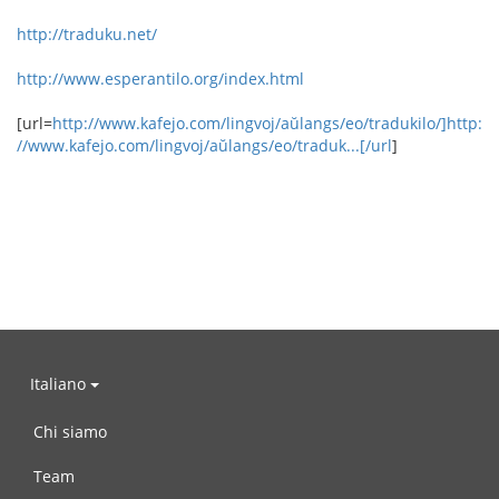
http://traduku.net/
http://www.esperantilo.org/index.html
[url=
http://www.kafejo.com/lingvoj/aŭlangs/eo/tradukilo/]http:
//www.kafejo.com/lingvoj/aŭlangs/eo/traduk...[/url
]
Italiano
Chi siamo
Team