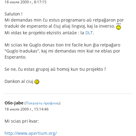
18 июля 2009 г., 8:17:15
Saluton !
Mi demandas min ĉu estus programaro aŭ retpaĝaron por
traduki de esperanto al ĉiuj aliaj lingvoj, kaj la inverso.
Mi vidas ke projekto ekzistis antaŭe : la
DLT
.
Mi sciias ke Guglo donas tion tre facile kun ĝia retpaĝaro
"Guglo tradukas", kaj mi demandas min kial ne eblas por
Esperanto.
Se ne, ĉu estas grupoj aŭ homoj kun tiu projekto ?
Dankon al ciuj
Oŝo-Jabe
(
Показать профиль
)
18 июля 2009 г., 15:14:46
Mi scias pri kvar:
http://www.apertium.org/