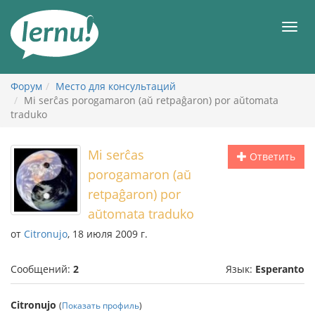
К
содержанию
Мен
Форум
Место для консультаций
Mi serĉas porogamaron (aŭ retpaĝaron) por aŭtomata
traduko
Mi serĉas
Ответить
porogamaron (aŭ
retpaĝaron) por
aŭtomata traduko
от
Citronujo
, 18 июля 2009 г.
Сообщений:
2
Язык:
Esperanto
Citronujo
(
Показать профиль
)