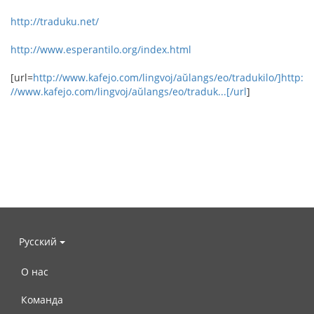
http://traduku.net/
http://www.esperantilo.org/index.html
[url=
http://www.kafejo.com/lingvoj/aŭlangs/eo/tradukilo/]http:
//www.kafejo.com/lingvoj/aŭlangs/eo/traduk...[/url
]
Русский
О нас
Команда