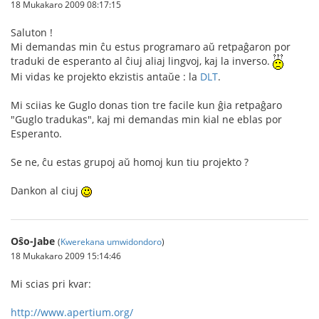
18 Mukakaro 2009 08:17:15
Saluton !
Mi demandas min ĉu estus programaro aŭ retpaĝaron por
traduki de esperanto al ĉiuj aliaj lingvoj, kaj la inverso.
Mi vidas ke projekto ekzistis antaŭe : la
DLT
.
Mi sciias ke Guglo donas tion tre facile kun ĝia retpaĝaro
"Guglo tradukas", kaj mi demandas min kial ne eblas por
Esperanto.
Se ne, ĉu estas grupoj aŭ homoj kun tiu projekto ?
Dankon al ciuj
Oŝo-Jabe
(
Kwerekana umwidondoro
)
18 Mukakaro 2009 15:14:46
Mi scias pri kvar:
http://www.apertium.org/