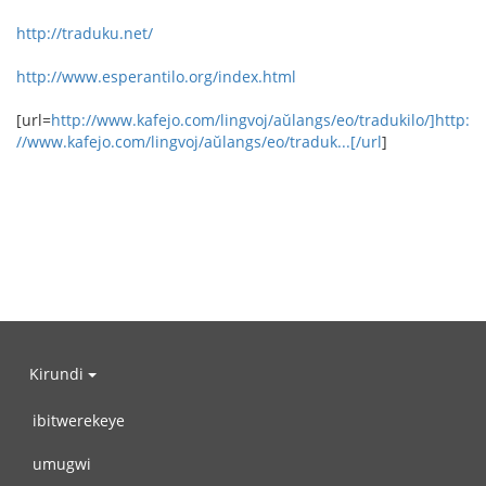
http://traduku.net/
http://www.esperantilo.org/index.html
[url=
http://www.kafejo.com/lingvoj/aŭlangs/eo/tradukilo/]http:
//www.kafejo.com/lingvoj/aŭlangs/eo/traduk...[/url
]
Kirundi
ibitwerekeye
umugwi