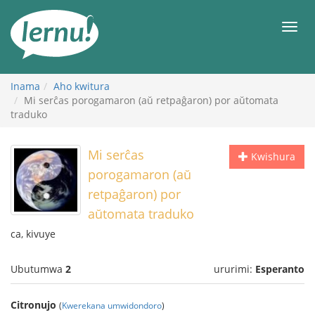
Ku
rupapuro
Urut
rw'ibirimwo
Inama
Aho kwitura
Mi serĉas porogamaron (aŭ retpaĝaron) por aŭtomata
traduko
Mi serĉas
Kwishura
porogamaron (aŭ
retpaĝaron) por
aŭtomata traduko
ca, kivuye
Ubutumwa
2
ururimi:
Esperanto
Citronujo
(
Kwerekana umwidondoro
)