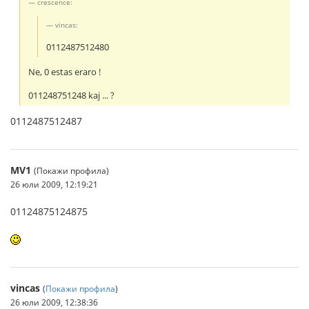
crescence:
vincas:
0112487512480
Ne, 0 estas eraro !
011248751248 kaj ... ?
0112487512487
MV1
(Покажи профила)
26 юли 2009, 12:19:21
01124875124875
vincas
(
Покажи профила
)
26 юли 2009, 12:38:36