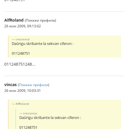
AlfRoland
(Покажи профила)
26 юли 2009, 09:13:02
crescence:
Daŭrigu skribante la sekvan ciferon :
011248751
011248751248...
vincas
(
Покажи профила
)
26 юли 2009, 10:03:31
AlfRoland:
crescence:
Daŭrigu skribante la sekvan ciferon :
011248751