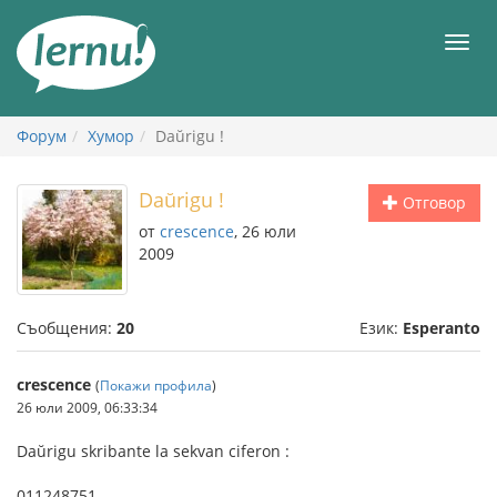
Към
съдържанието
Мен
Форум
Хумор
Daŭrigu !
Daŭrigu !
Отговор
от
crescence
, 26 юли
2009
Съобщения:
20
Език:
Esperanto
crescence
(
Покажи профила
)
26 юли 2009, 06:33:34
Daŭrigu skribante la sekvan ciferon :
011248751