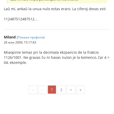
Laŭ mi, ankaŭ la unua nulo estas eraro. La ciferoj devas esti
112487512487512...
Miland
(
Покажи профила
)
26 юли 2009, 15:17:43
Miaopinie temas pri la decimala ekzpancio de la frakcio
1126/1001. Ne gravas ĉu ni havas nulon je la komenco, ĉar 4 =
04, ekzemple.
1
«
<
2
>
»