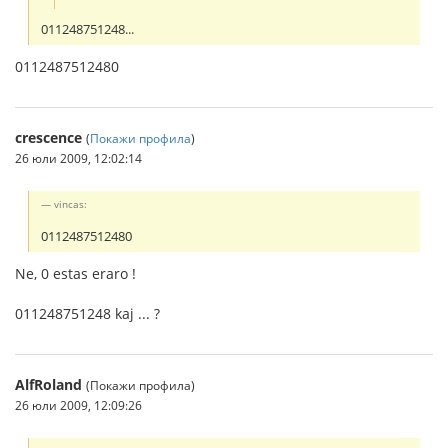
011248751248...
0112487512480
crescence
(
Покажи профила
)
26 юли 2009, 12:02:14
vincas:
0112487512480
Ne, 0 estas eraro !
011248751248 kaj ... ?
AlfRoland
(Покажи профила)
26 юли 2009, 12:09:26