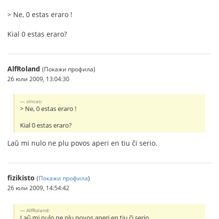
> Ne, 0 estas eraro !
Kial 0 estas eraro?
AlfRoland
(Покажи профила)
26 юли 2009, 13:04:30
vincas:
> Ne, 0 estas eraro !
Kial 0 estas eraro?
Laŭ mi nulo ne plu povos aperi en tiu ĉi serio.
fizikisto
(
Покажи профила
)
26 юли 2009, 14:54:42
AlfRoland:
Laŭ mi nulo ne plu povos aperi en tiu ĉi serio.