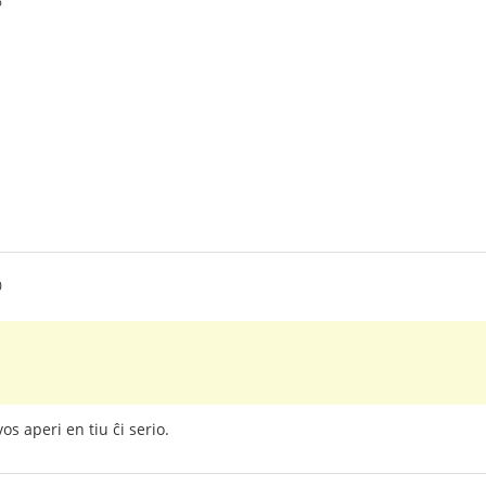
6
0
s aperi en tiu ĉi serio.