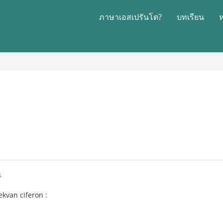
ภาษาเอสเปรันโต?
บทเรียน
4
ekvan ciferon :