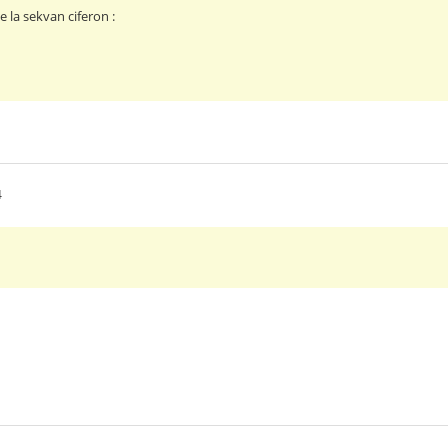
 la sekvan ciferon :
4