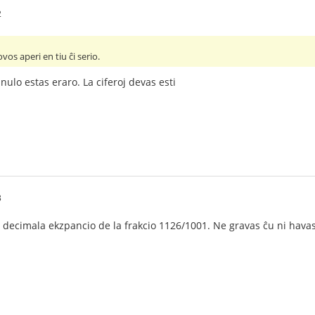
2
vos aperi en tiu ĉi serio.
nulo estas eraro. La ciferoj devas esti
3
 decimala ekzpancio de la frakcio 1126/1001. Ne gravas ĉu ni havas