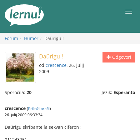
K
vsebini
Meni
Forum
Humor
Daŭrigu !
Daŭrigu !
Odgovori
od
crescence
, 26. julij
2009
Sporočila:
20
Jezik:
Esperanto
crescence
(
Prikaži profil
)
26. julij 2009 06:33:34
Daŭrigu skribante la sekvan ciferon :
011248751