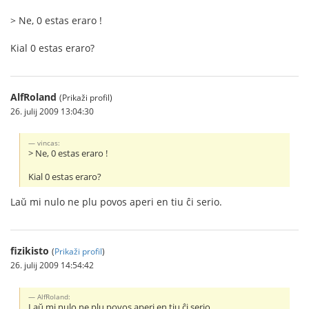
> Ne, 0 estas eraro !
Kial 0 estas eraro?
AlfRoland
(Prikaži profil)
26. julij 2009 13:04:30
vincas:
> Ne, 0 estas eraro !
Kial 0 estas eraro?
Laŭ mi nulo ne plu povos aperi en tiu ĉi serio.
fizikisto
(
Prikaži profil
)
26. julij 2009 14:54:42
AlfRoland:
Laŭ mi nulo ne plu povos aperi en tiu ĉi serio.