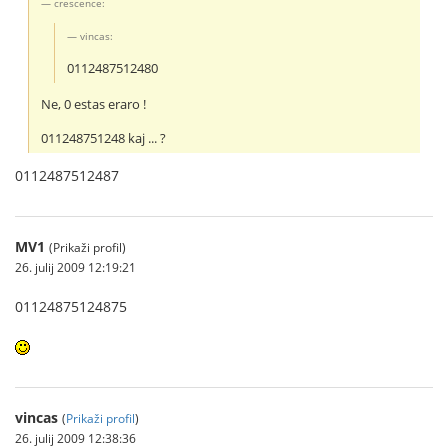
crescence:
vincas:
0112487512480
Ne, 0 estas eraro !
011248751248 kaj ... ?
0112487512487
MV1
(Prikaži profil)
26. julij 2009 12:19:21
01124875124875
vincas
(
Prikaži profil
)
26. julij 2009 12:38:36