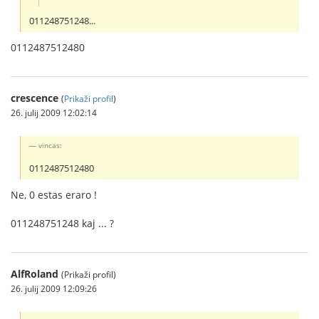
011248751248...
0112487512480
crescence
(
Prikaži profil
)
26. julij 2009 12:02:14
vincas:
0112487512480
Ne, 0 estas eraro !
011248751248 kaj ... ?
AlfRoland
(Prikaži profil)
26. julij 2009 12:09:26