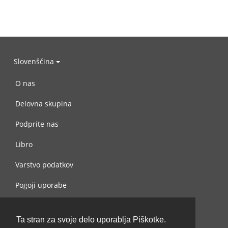
Slovenščina
O nas
Delovna skupina
Podprite nas
Libro
Varstvo podatkov
Pogoji uporabe
Navežite stik z nami
Ta stran za svoje delo uporablja Piškotke.