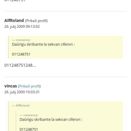
AlfRoland
(Prikaži profil)
26. julij 2009 09:13:02
crescence:
Daŭrigu skribante la sekvan ciferon :
011248751
011248751248...
vincas
(
Prikaži profil
)
26. julij 2009 10:03:31
AlfRoland:
crescence:
Daŭrigu skribante la sekvan ciferon :
011248751