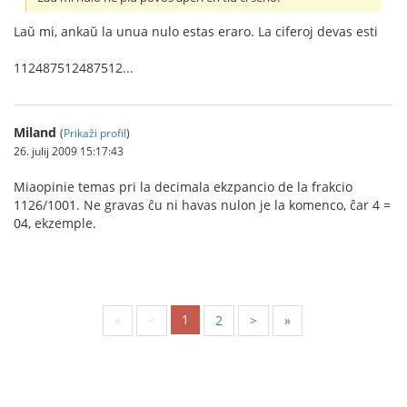
Laŭ mi, ankaŭ la unua nulo estas eraro. La ciferoj devas esti
112487512487512...
Miland
(
Prikaži profil
)
26. julij 2009 15:17:43
Miaopinie temas pri la decimala ekzpancio de la frakcio
1126/1001. Ne gravas ĉu ni havas nulon je la komenco, ĉar 4 =
04, ekzemple.
1
«
<
2
>
»