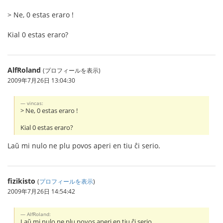
> Ne, 0 estas eraro !
Kial 0 estas eraro?
AlfRoland
(プロフィールを表示)
2009年7月26日 13:04:30
vincas:
> Ne, 0 estas eraro !
Kial 0 estas eraro?
Laŭ mi nulo ne plu povos aperi en tiu ĉi serio.
fizikisto
(
プロフィールを表示
)
2009年7月26日 14:54:42
AlfRoland:
Laŭ mi nulo ne plu povos aperi en tiu ĉi serio.