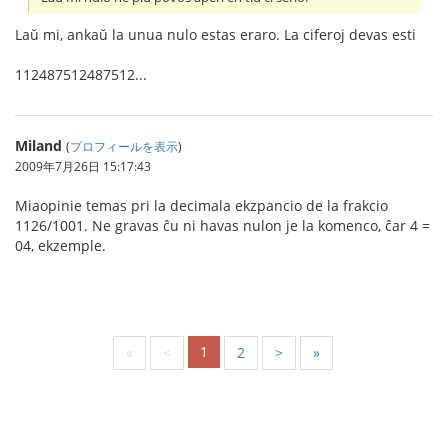
Laŭ mi, ankaŭ la unua nulo estas eraro. La ciferoj devas esti
112487512487512...
Miland
(
プロフィールを表示
)
2009年7月26日 15:17:43
Miaopinie temas pri la decimala ekzpancio de la frakcio
1126/1001. Ne gravas ĉu ni havas nulon je la komenco, ĉar 4 =
04, ekzemple.
1
«
<
2
>
»