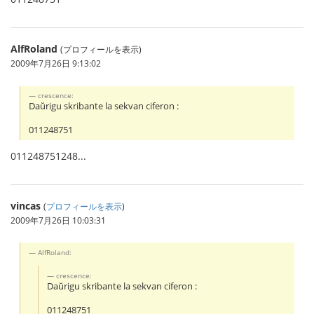
AlfRoland
(プロフィールを表示)
2009年7月26日 9:13:02
crescence:
Daŭrigu skribante la sekvan ciferon :
011248751
011248751248...
vincas
(
プロフィールを表示
)
2009年7月26日 10:03:31
AlfRoland:
crescence:
Daŭrigu skribante la sekvan ciferon :
011248751