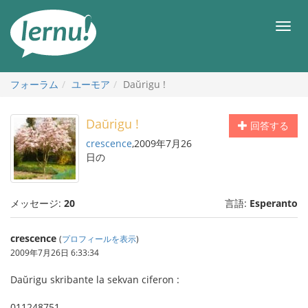
目
次
メ
へ
ニ
ュ
ー
フォーラム
ユーモア
Daŭrigu !
Daŭrigu !
回答する
crescence
,2009年7月26
日の
メッセージ:
20
言語:
Esperanto
crescence
(
プロフィールを表示
)
2009年7月26日 6:33:34
Daŭrigu skribante la sekvan ciferon :
011248751