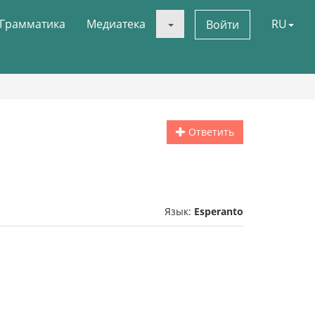
Грамматика
Медиатека
RU
Войти
Ответить
Язык:
Esperanto