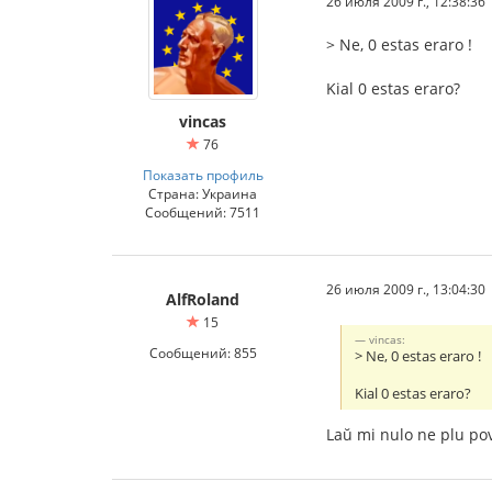
26 июля 2009 г., 12:38:36
> Ne, 0 estas eraro !
Kial 0 estas eraro?
vincas
76
Показать профиль
Страна: Украина
Сообщений: 7511
26 июля 2009 г., 13:04:30
AlfRoland
15
vincas:
Сообщений: 855
> Ne, 0 estas eraro !
Kial 0 estas eraro?
Laŭ mi nulo ne plu povo