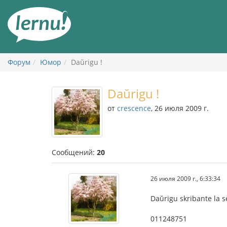
К
содержанию
Форум
Юмор
Daŭrigu !
Daŭrigu !
от
crescence
, 26 июля 2009 г.
Сообщений:
20
26 июля 2009 г., 6:33:34
Daŭrigu skribante la s
011248751