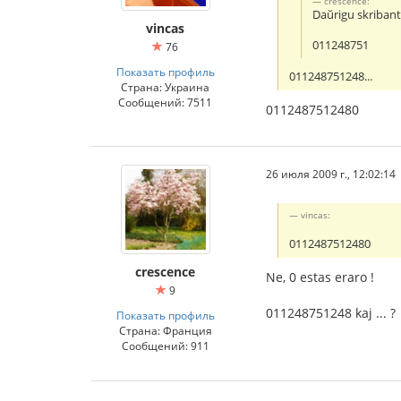
crescence:
Daŭrigu skribante
vincas
011248751
76
Показать профиль
011248751248...
Страна: Украина
Сообщений: 7511
0112487512480
26 июля 2009 г., 12:02:14
vincas:
0112487512480
crescence
Ne, 0 estas eraro !
9
011248751248 kaj ... ?
Показать профиль
Страна: Франция
Сообщений: 911