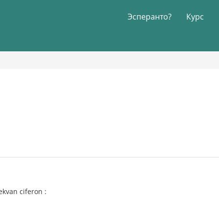
Эсперанто?
Курс
ekvan ciferon :