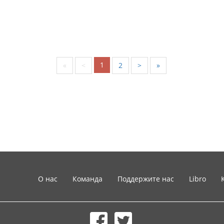
1
«
<
2
>
»
О нас
Команда
Поддержите нас
Libro