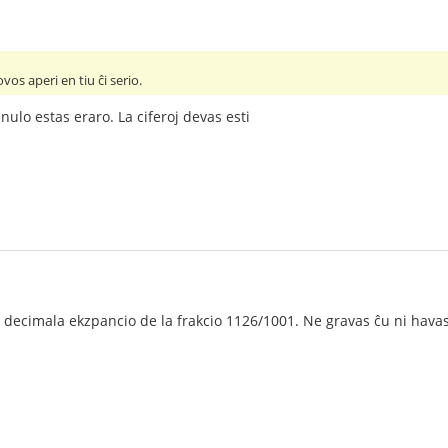
vos aperi en tiu ĉi serio.
nulo estas eraro. La ciferoj devas esti
 decimala ekzpancio de la frakcio 1126/1001. Ne gravas ĉu ni havas