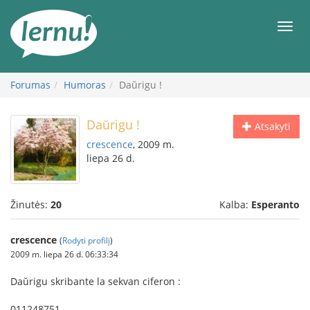
Į
turinį
Meni
Forumas
Humoras
Daŭrigu !
Daŭrigu !
Atsakyti
crescence
, 2009 m.
liepa 26 d.
Žinutės:
20
Kalba:
Esperanto
crescence
(
Rodyti profilį
)
2009 m. liepa 26 d. 06:33:34
Daŭrigu skribante la sekvan ciferon :
011248751