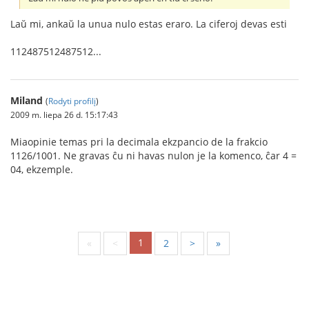
Laŭ mi, ankaŭ la unua nulo estas eraro. La ciferoj devas esti
112487512487512...
Miland
(
Rodyti profilį
)
2009 m. liepa 26 d. 15:17:43
Miaopinie temas pri la decimala ekzpancio de la frakcio
1126/1001. Ne gravas ĉu ni havas nulon je la komenco, ĉar 4 =
04, ekzemple.
1
«
<
2
>
»