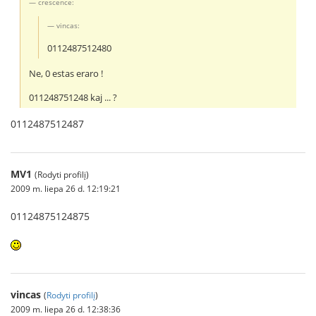
crescence:
vincas:
0112487512480
Ne, 0 estas eraro !
011248751248 kaj ... ?
0112487512487
MV1
(Rodyti profilį)
2009 m. liepa 26 d. 12:19:21
01124875124875
vincas
(
Rodyti profilį
)
2009 m. liepa 26 d. 12:38:36