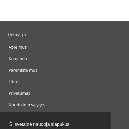
Lietuvių
Apie mus
Komanda
Paremkite mus
Libro
Privatumas
Naudojimo sąlygos
Susisiekite su mumis
Ši svetainė naudoja slapukus.