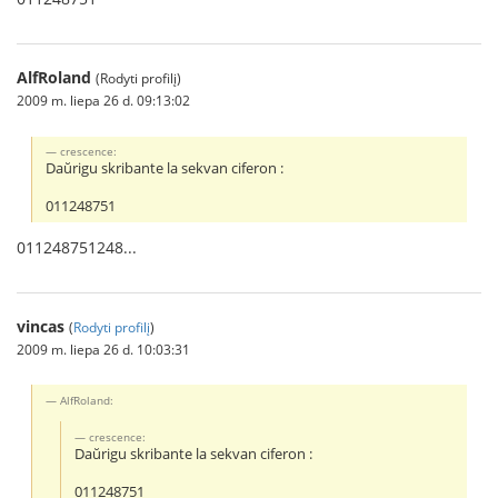
AlfRoland
(Rodyti profilį)
2009 m. liepa 26 d. 09:13:02
crescence:
Daŭrigu skribante la sekvan ciferon :
011248751
011248751248...
vincas
(
Rodyti profilį
)
2009 m. liepa 26 d. 10:03:31
AlfRoland:
crescence:
Daŭrigu skribante la sekvan ciferon :
011248751