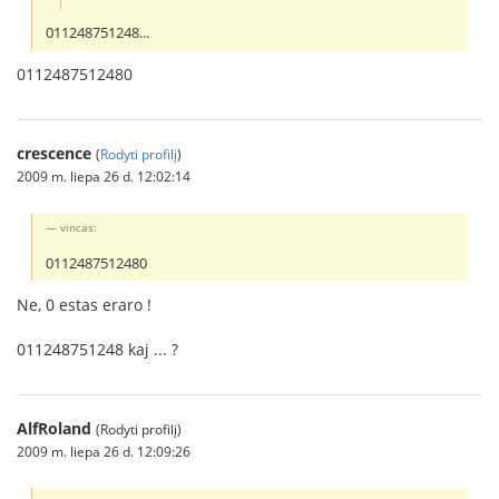
011248751248...
0112487512480
crescence
(
Rodyti profilį
)
2009 m. liepa 26 d. 12:02:14
vincas:
0112487512480
Ne, 0 estas eraro !
011248751248 kaj ... ?
AlfRoland
(Rodyti profilį)
2009 m. liepa 26 d. 12:09:26