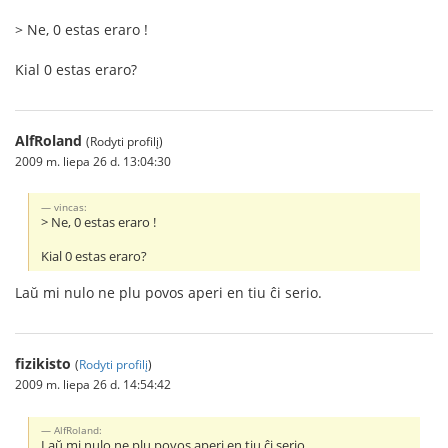
> Ne, 0 estas eraro !
Kial 0 estas eraro?
AlfRoland
(Rodyti profilį)
2009 m. liepa 26 d. 13:04:30
vincas:
> Ne, 0 estas eraro !
Kial 0 estas eraro?
Laŭ mi nulo ne plu povos aperi en tiu ĉi serio.
fizikisto
(
Rodyti profilį
)
2009 m. liepa 26 d. 14:54:42
AlfRoland:
Laŭ mi nulo ne plu povos aperi en tiu ĉi serio.