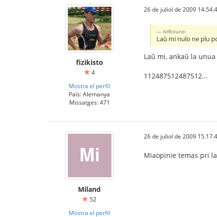
26 de juliol de 2009 14.54.
AlfRoland:
Laŭ mi nulo ne plu po
Laŭ mi, ankaŭ la unua 
fizikisto
4
112487512487512...
Mostra el perfil
País: Alemanya
Missatges: 471
26 de juliol de 2009 15.17.
Miaopinie temas pri la
Miland
52
Mostra el perfil