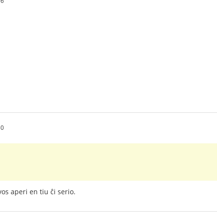
36
30
s aperi en tiu ĉi serio.