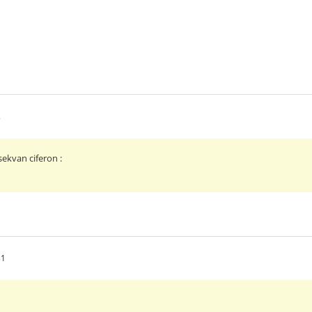
2
sekvan ciferon :
31