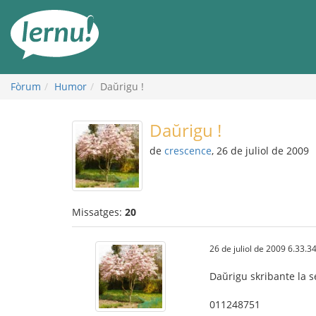
Al
contingut
Fòrum
Humor
Daŭrigu !
Daŭrigu !
de
crescence
, 26 de juliol de 2009
Missatges:
20
26 de juliol de 2009 6.33.3
Daŭrigu skribante la s
011248751