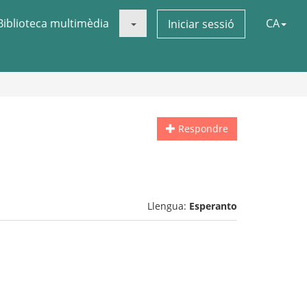
Biblioteca multimèdia
CA
Iniciar sessió
Respondre
Llengua:
Esperanto