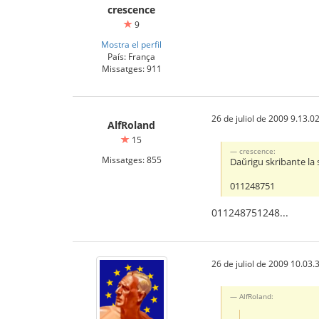
crescence
9
Mostra el perfil
País: França
Missatges: 911
26 de juliol de 2009 9.13.0
AlfRoland
15
crescence:
Missatges: 855
Daŭrigu skribante la 
011248751
011248751248...
26 de juliol de 2009 10.03.
AlfRoland: