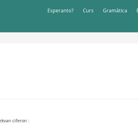
Esperanto?
Curs
Gramàtica
4
ekvan ciferon :