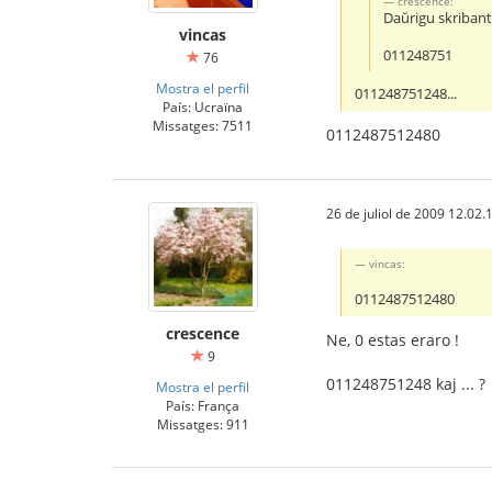
crescence:
Daŭrigu skribante
vincas
011248751
76
Mostra el perfil
011248751248...
País: Ucraïna
Missatges: 7511
0112487512480
26 de juliol de 2009 12.02.
vincas:
0112487512480
crescence
Ne, 0 estas eraro !
9
011248751248 kaj ... ?
Mostra el perfil
País: França
Missatges: 911