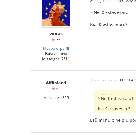
26 de juliol de 2009 12.38.
> Ne, 0 estas eraro !
Kial 0 estas eraro?
vincas
76
Mostra el perfil
País: Ucraïna
Missatges: 7511
26 de juliol de 2009 13.04.
AlfRoland
15
vincas:
Missatges: 855
> Ne, 0 estas eraro !
Kial 0 estas eraro?
Laŭ mi nulo ne plu povo