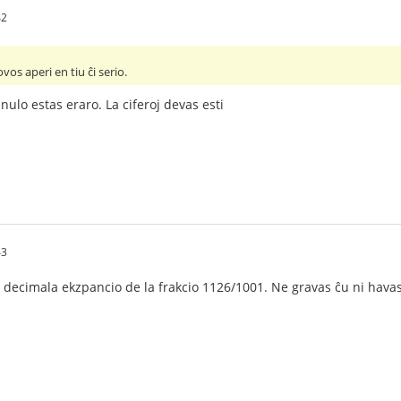
42
vos aperi en tiu ĉi serio.
nulo estas eraro. La ciferoj devas esti
43
 decimala ekzpancio de la frakcio 1126/1001. Ne gravas ĉu ni havas