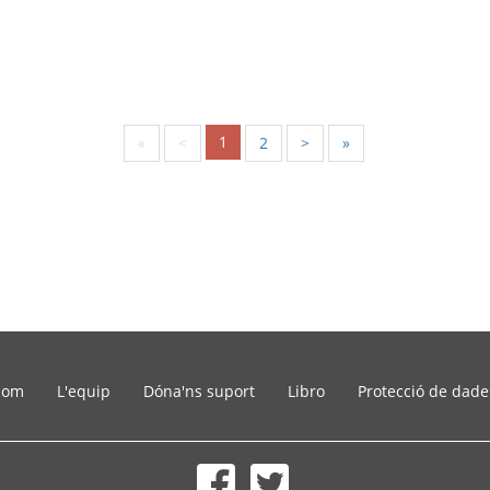
1
«
<
2
>
»
som
L'equip
Dóna'ns suport
Libro
Protecció de dade