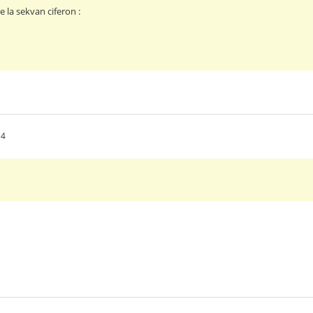
 la sekvan ciferon :
14