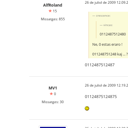
26 de juliol de 2009 12.09.
AlfRoland
15
crescence:
Missatges: 855
vincas:
0112487512480
Ne, 0 estas eraro !
011248751248 kaj ... 
0112487512487
26 de juliol de 2009 12.19.
MV1
0
01124875124875
Missatges: 30