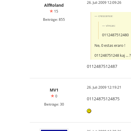
26. Juli 2009 12:09:26
AlfRoland
15
crescence:
Beiträge: 855
vincas:
0112487512480
Ne, 0 estas eraro !
011248751248 kaj ... 
0112487512487
26. Juli 2009 12:19:21
MV1
0
01124875124875
Beiträge: 30