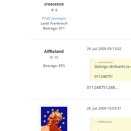
crescence
9
Profil anzeigen
Land: Frankreich
Beiträge: 911
26. Juli 2009 09:13:02
AlfRoland
15
crescence:
Beiträge: 855
Daŭrigu skribante la 
011248751
011248751248...
26. Juli 2009 10:03:31
AlfRoland: