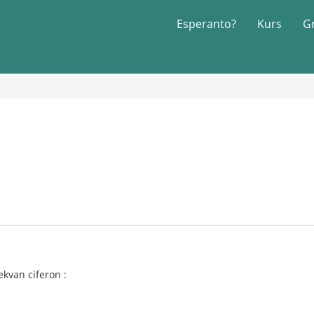
Esperanto?
Kurs
G
ekvan ciferon :