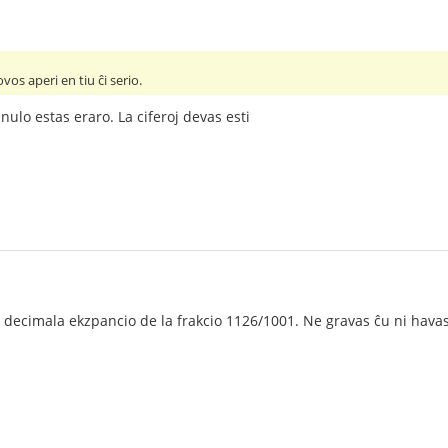
vos aperi en tiu ĉi serio.
nulo estas eraro. La ciferoj devas esti
 decimala ekzpancio de la frakcio 1126/1001. Ne gravas ĉu ni havas