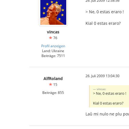
26. Juli 2009 12:38:36
> Ne, 0 estas eraro !
Kial 0 estas eraro?
vincas
76
Profil anzeigen
Land: Ukraine
Beiträge: 7511
26. Juli 2009 13:04:30
AlfRoland
15
vincas:
Beiträge: 855
> Ne, 0 estas eraro !
Kial 0 estas eraro?
Laŭ mi nulo ne plu povo