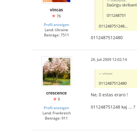
crescence:
Daŭrigu skribante
vincas
011248751
76
Profil anzeigen
011248751248...
Land: Ukraine
Beiträge: 7511
0112487512480
26. Juli 2009 12:02:14
vincas:
0112487512480
crescence
Ne, 0 estas eraro !
9
011248751248 kaj ... ?
Profil anzeigen
Land: Frankreich
Beiträge: 911