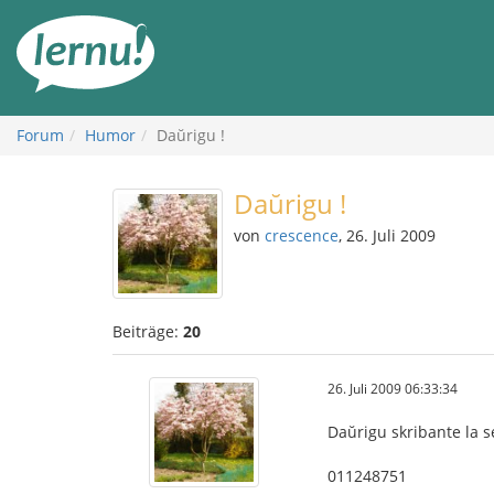
Zum
Inhalt
Forum
Humor
Daŭrigu !
Daŭrigu !
von
crescence
, 26. Juli 2009
Beiträge:
20
26. Juli 2009 06:33:34
Daŭrigu skribante la s
011248751