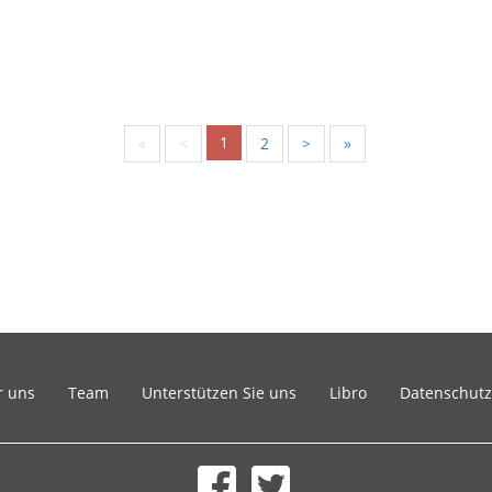
1
«
<
2
>
»
r uns
Team
Unterstützen Sie uns
Libro
Datenschutz