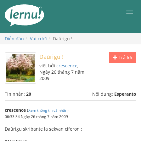
Đi
đến
Men
phần
nội
dung
Diễn đàn
Vui cười
Daŭrigu !
Daŭrigu !
Trả lời
viết bởi
crescence
,
Ngày 26 tháng 7 năm
2009
Tin nhắn:
20
Nội dung:
Esperanto
crescence
(
Xem thông tin cá nhân
)
06:33:34 Ngày 26 tháng 7 năm 2009
Daŭrigu skribante la sekvan ciferon :