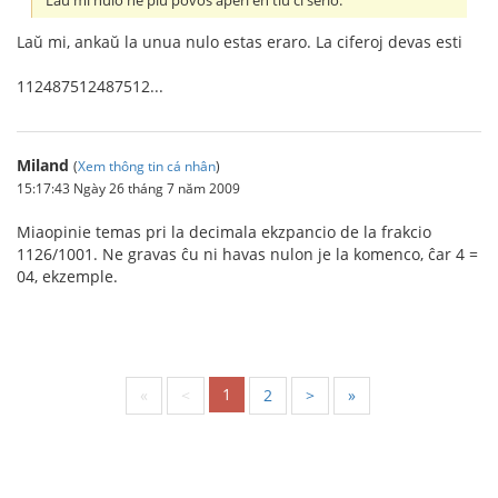
Laŭ mi nulo ne plu povos aperi en tiu ĉi serio.
Laŭ mi, ankaŭ la unua nulo estas eraro. La ciferoj devas esti
112487512487512...
Miland
(
Xem thông tin cá nhân
)
15:17:43 Ngày 26 tháng 7 năm 2009
Miaopinie temas pri la decimala ekzpancio de la frakcio
1126/1001. Ne gravas ĉu ni havas nulon je la komenco, ĉar 4 =
04, ekzemple.
1
«
<
2
>
»