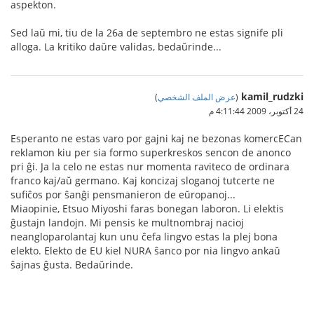
aspekton.
Sed laŭ mi, tiu de la 26a de septembro ne estas signife pli
alloga. La kritiko daŭre validas, bedaŭrinde...
kamil_rudzki
(
عرض الملف الشخصي
)
24 أكتوبر، 2009 4:11:44 م
Esperanto ne estas varo por gajni kaj ne bezonas komercECan
reklamon kiu per sia formo superkreskos sencon de anonco
pri ĝi. Ja la celo ne estas nur momenta raviteco de ordinara
franco kaj/aŭ germano. Kaj koncizaj sloganoj tutcerte ne
sufiĉos por ŝanĝi pensmanieron de eŭropanoj...
Miaopinie, Etsuo Miyoshi faras bonegan laboron. Li elektis
ĝustajn landojn. Mi pensis ke multnombraj nacioj
neangloparolantaj kun unu ĉefa lingvo estas la plej bona
elekto. Elekto de EU kiel NURA ŝanco por nia lingvo ankaŭ
ŝajnas ĝusta. Bedaŭrinde.