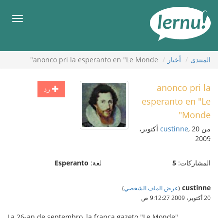
لى
لمحتويات
قائمة
طعام
المنتدى
أخبار
anonco pri la esperanto en "Le Monde"
anonco pri la
رد
esperanto en "Le
Monde"
من
custinne
, 20 أكتوبر،
2009
المشاركات:
5
لغة:
Esperanto
custinne
(
عرض الملف الشخصي
)
20 أكتوبر، 2009 9:12:27 ص
La 26-an de septembro, la franca gazeto "Le Monde"