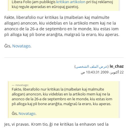
Libera Folio jam publikigis
kritikan artikolon
pri tiuj reklamoj
kiuj regule aperadas en eŭropaj gazetoj.
Fakte, liberafolio nur kritikas la (malbelan kaj malmulte
allogan) anoncon, kiu videblas en la artikolo mem kaj ne la
anonco de la 26-a de septembro en le monde, kiu estas iom
pli alloga kaj pli bone aranĝita, malgraŭ la eraro, kiu aperas.
Ĝis,
Novatago
.
le_chaz
(
عرض الملف الشخصي
)
22 أكتوبر، 2009 10:43:31 ص
novatago:
Fakte, liberafolio nur kritikas la (malbelan kaj malmulte
allogan) anoncon, kiu videblas en la artikolo mem kaj ne la
anonco de la 26-a de septembro en le monde, kiu estas iom
pli alloga kaj pli bone aranĝita, malgraŭ la eraro, kiu aperas.
Ĝis,
Novatago
.
Jes, vi pravas. Krom tio, ĝi ne kritikas la enhavon sed la