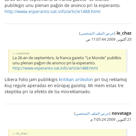
publikigis unu plenan paĝon de anonco pri la esperanto.
http://www.esperanto-sat.info/article1488.html
le_chaz
(
عرض الملف الشخصي
)
20 أكتوبر، 2009 11:07:44 ص
custinne:
La 26-an de septembro, la franca gazeto "Le Monde" publikis
unu plenan paĝon de anonco pri la esperanto.
http://www.esperanto-sat.info/article1488.html
Libera Folio jam publikigis
kritikan artikolon
pri tiuj reklamoj
kiuj regule aperadas en eŭropaj gazetoj. Mi mem estas tre
skeptika pri la efekto de tia misreklamado.
novatago
(
عرض الملف الشخصي
)
21 أكتوبر، 2009 7:05:24 م
le_chaz: