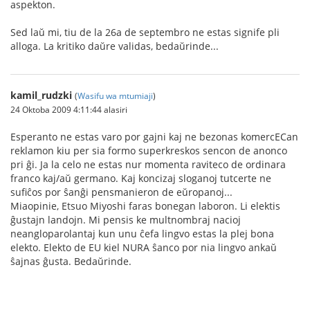
aspekton.
Sed laŭ mi, tiu de la 26a de septembro ne estas signife pli
alloga. La kritiko daŭre validas, bedaŭrinde...
kamil_rudzki
(
Wasifu wa mtumiaji
)
24 Oktoba 2009 4:11:44 alasiri
Esperanto ne estas varo por gajni kaj ne bezonas komercECan
reklamon kiu per sia formo superkreskos sencon de anonco
pri ĝi. Ja la celo ne estas nur momenta raviteco de ordinara
franco kaj/aŭ germano. Kaj koncizaj sloganoj tutcerte ne
sufiĉos por ŝanĝi pensmanieron de eŭropanoj...
Miaopinie, Etsuo Miyoshi faras bonegan laboron. Li elektis
ĝustajn landojn. Mi pensis ke multnombraj nacioj
neangloparolantaj kun unu ĉefa lingvo estas la plej bona
elekto. Elekto de EU kiel NURA ŝanco por nia lingvo ankaŭ
ŝajnas ĝusta. Bedaŭrinde.