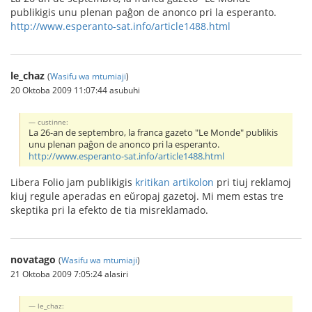
publikigis unu plenan paĝon de anonco pri la esperanto.
http://www.esperanto-sat.info/article1488.html
le_chaz
(
Wasifu wa mtumiaji
)
20 Oktoba 2009 11:07:44 asubuhi
custinne:
La 26-an de septembro, la franca gazeto "Le Monde" publikis
unu plenan paĝon de anonco pri la esperanto.
http://www.esperanto-sat.info/article1488.html
Libera Folio jam publikigis
kritikan artikolon
pri tiuj reklamoj
kiuj regule aperadas en eŭropaj gazetoj. Mi mem estas tre
skeptika pri la efekto de tia misreklamado.
novatago
(
Wasifu wa mtumiaji
)
21 Oktoba 2009 7:05:24 alasiri
le_chaz: