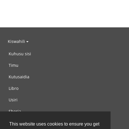
Kiswahili
Kuhusu sisi
Timu
Kutusaidia
Libro
Usiri
Sheria
Wasiliana na si
This website uses cookies to ensure you get