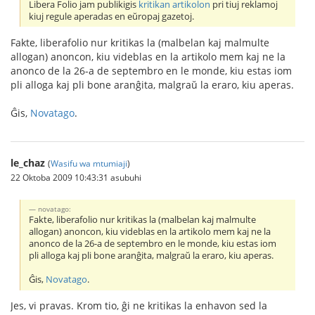
Libera Folio jam publikigis
kritikan artikolon
pri tiuj reklamoj
kiuj regule aperadas en eŭropaj gazetoj.
Fakte, liberafolio nur kritikas la (malbelan kaj malmulte
allogan) anoncon, kiu videblas en la artikolo mem kaj ne la
anonco de la 26-a de septembro en le monde, kiu estas iom
pli alloga kaj pli bone aranĝita, malgraŭ la eraro, kiu aperas.
Ĝis,
Novatago
.
le_chaz
(
Wasifu wa mtumiaji
)
22 Oktoba 2009 10:43:31 asubuhi
novatago:
Fakte, liberafolio nur kritikas la (malbelan kaj malmulte
allogan) anoncon, kiu videblas en la artikolo mem kaj ne la
anonco de la 26-a de septembro en le monde, kiu estas iom
pli alloga kaj pli bone aranĝita, malgraŭ la eraro, kiu aperas.
Ĝis,
Novatago
.
Jes, vi pravas. Krom tio, ĝi ne kritikas la enhavon sed la