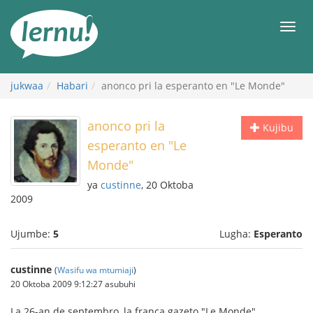
Kwa
maudhui
orod
jukwaa
Habari
anonco pri la esperanto en "Le Monde"
anonco pri la
Kujibu
esperanto en "Le
Monde"
ya
custinne
, 20 Oktoba
2009
Ujumbe:
5
Lugha:
Esperanto
custinne
(
Wasifu wa mtumiaji
)
20 Oktoba 2009 9:12:27 asubuhi
La 26-an de septembro, la franca gazeto "Le Monde"