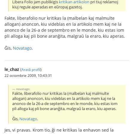
Libera Folio jam publikigis
kritikan artikolon
pri tiuj reklamoj
kiuj regule aperadas en eŭropaj gazetoj.
Fakte, liberafolio nur kritikas la (malbelan kaj malmulte
allogan) anoncon, kiu videblas en la artikolo mem kaj ne la
anonco de la 26-a de septembro en le monde, kiu estas iom
pli alloga kaj pli bone aranĝita, malgraŭ la eraro, kiu aperas.
Ĝis,
Novatago
.
le_chaz
(
Arată profil
)
22 octombrie 2009, 10:43:31
novatago:
Fakte, liberafolio nur kritikas la (malbelan kaj malmulte
allogan) anoncon, kiu videblas en la artikolo mem kaj ne la
anonco de la 26-a de septembro en le monde, kiu estas iom
pli alloga kaj pli bone aranĝita, malgraŭ la eraro, kiu aperas.
Ĝis,
Novatago
.
Jes, vi pravas. Krom tio, ĝi ne kritikas la enhavon sed la