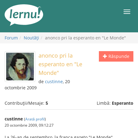
Mergi
la
Meni
conținut
Forum
Noutăţi
anonco pri la esperanto en "Le Monde"
anonco pri la
Răspunde
esperanto en "Le
Monde"
de
custinne
, 20
octombrie 2009
Contribuții/Mesaje:
5
Limbă:
Esperanto
custinne
(
Arată profil
)
20 octombrie 2009, 09:12:27
La 26-an de septembro, la franca gazeto "Le Monde"