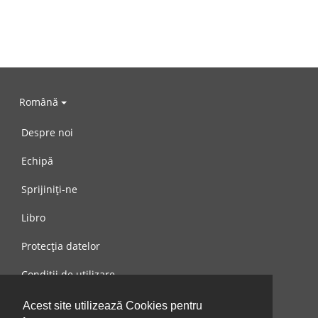
Română
Despre noi
Echipă
Sprijiniți-ne
Libro
Protecția datelor
Condiții de utilizare
Mesaj către noi
Acest site utilizează Cookies pentru