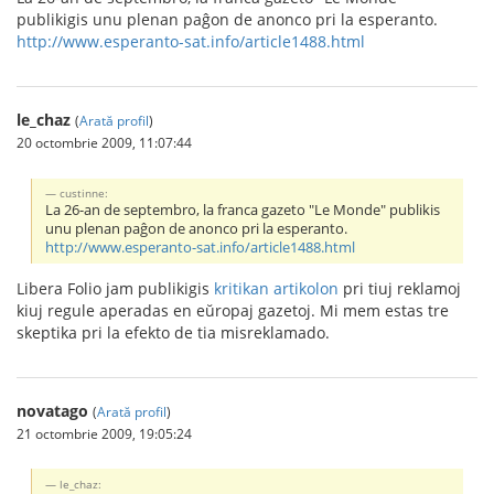
publikigis unu plenan paĝon de anonco pri la esperanto.
http://www.esperanto-sat.info/article1488.html
le_chaz
(
Arată profil
)
20 octombrie 2009, 11:07:44
custinne:
La 26-an de septembro, la franca gazeto "Le Monde" publikis
unu plenan paĝon de anonco pri la esperanto.
http://www.esperanto-sat.info/article1488.html
Libera Folio jam publikigis
kritikan artikolon
pri tiuj reklamoj
kiuj regule aperadas en eŭropaj gazetoj. Mi mem estas tre
skeptika pri la efekto de tia misreklamado.
novatago
(
Arată profil
)
21 octombrie 2009, 19:05:24
le_chaz: