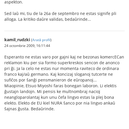
aspekton.
Sed laŭ mi, tiu de la 26a de septembro ne estas signife pli
alloga. La kritiko daŭre validas, bedaŭrinde...
kamil_rudzki
(
Arată profil
)
24 octombrie 2009, 16:11:44
Esperanto ne estas varo por gajni kaj ne bezonas komercECan
reklamon kiu per sia formo superkreskos sencon de anonco
pri ĝi. Ja la celo ne estas nur momenta raviteco de ordinara
franco kaj/aŭ germano. Kaj koncizaj sloganoj tutcerte ne
sufiĉos por ŝanĝi pensmanieron de eŭropanoj...
Miaopinie, Etsuo Miyoshi faras bonegan laboron. Li elektis
ĝustajn landojn. Mi pensis ke multnombraj nacioj
neangloparolantaj kun unu ĉefa lingvo estas la plej bona
elekto. Elekto de EU kiel NURA ŝanco por nia lingvo ankaŭ
ŝajnas ĝusta. Bedaŭrinde.