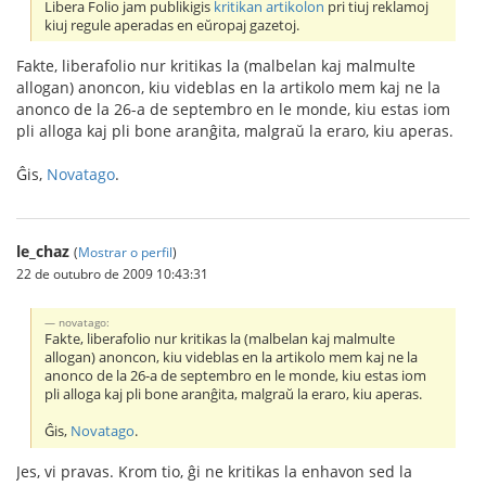
Libera Folio jam publikigis
kritikan artikolon
pri tiuj reklamoj
kiuj regule aperadas en eŭropaj gazetoj.
Fakte, liberafolio nur kritikas la (malbelan kaj malmulte
allogan) anoncon, kiu videblas en la artikolo mem kaj ne la
anonco de la 26-a de septembro en le monde, kiu estas iom
pli alloga kaj pli bone aranĝita, malgraŭ la eraro, kiu aperas.
Ĝis,
Novatago
.
le_chaz
(
Mostrar o perfil
)
22 de outubro de 2009 10:43:31
novatago:
Fakte, liberafolio nur kritikas la (malbelan kaj malmulte
allogan) anoncon, kiu videblas en la artikolo mem kaj ne la
anonco de la 26-a de septembro en le monde, kiu estas iom
pli alloga kaj pli bone aranĝita, malgraŭ la eraro, kiu aperas.
Ĝis,
Novatago
.
Jes, vi pravas. Krom tio, ĝi ne kritikas la enhavon sed la