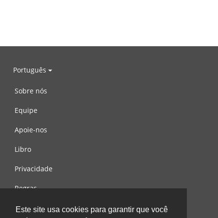
Português
Sobre nós
Equipe
Apoie-nos
Libro
Privacidade
Regras
Contacte-nos
Este site usa cookies para garantir que você