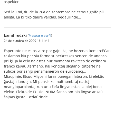
aspekton.
Sed laŭ mi, tiu de la 26a de septembro ne estas signife pli
alloga. La kritiko daŭre validas, bedaŭrinde...
kamil_rudzki
(
Mostrar o perfil
)
24 de outubro de 2009 16:11:44
Esperanto ne estas varo por gajni kaj ne bezonas komercECan
reklamon kiu per sia formo superkreskos sencon de anonco
pri ĝi. Ja la celo ne estas nur momenta raviteco de ordinara
franco kaj/aŭ germano. Kaj koncizaj sloganoj tutcerte ne
sufiĉos por ŝanĝi pensmanieron de eŭropanoj...
Miaopinie, Etsuo Miyoshi faras bonegan laboron. Li elektis
ĝustajn landojn. Mi pensis ke multnombraj nacioj
neangloparolantaj kun unu ĉefa lingvo estas la plej bona
elekto. Elekto de EU kiel NURA ŝanco por nia lingvo ankaŭ
ŝajnas ĝusta. Bedaŭrinde.