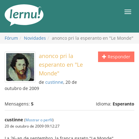
Ir
ao
Men
conteúdo
Fórum
Novidades
anonco pri la esperanto en "Le Monde"
anonco pri la
Responder
esperanto en "Le
Monde"
de
custinne
, 20 de
outubro de 2009
Mensagens:
5
Idioma:
Esperanto
custinne
(
Mostrar o perfil
)
20 de outubro de 2009 09:12:27
La 26-an de septembro, la franca gazeto "Le Monde"