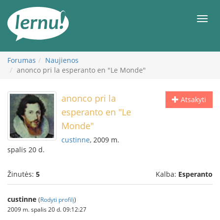
Į
turinį
Meni
Forumas
Naujienos
anonco pri la esperanto en "Le Monde"
anonco pri la
Atsakyti
esperanto en "Le
Monde"
custinne
, 2009 m.
spalis 20 d.
Žinutės:
5
Kalba:
Esperanto
custinne
(
Rodyti profilį
)
2009 m. spalis 20 d. 09:12:27