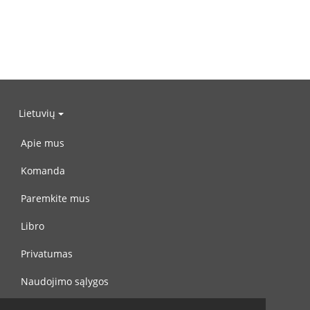
Lietuvių
Apie mus
Komanda
Paremkite mus
Libro
Privatumas
Naudojimo sąlygos
Susisiekite su mumis