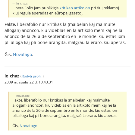
le_chaz:
Libera Folio jam publikigis
kritikan artikolon
pri tiuj reklamoj
kiuj regule aperadas en eŭropaj gazetoj.
Fakte, liberafolio nur kritikas la (malbelan kaj malmulte
allogan) anoncon, kiu videblas en la artikolo mem kaj ne la
anonco de la 26-a de septembro en le monde, kiu estas iom
pli alloga kaj pli bone aranĝita, malgraŭ la eraro, kiu aperas.
Ĝis,
Novatago
.
le_chaz
(
Rodyti profilį
)
2009 m. spalis 22 d. 10:43:31
novatago:
Fakte, liberafolio nur kritikas la (malbelan kaj malmulte
allogan) anoncon, kiu videblas en la artikolo mem kaj ne la
anonco de la 26-a de septembro en le monde, kiu estas iom
pli alloga kaj pli bone aranĝita, malgraŭ la eraro, kiu aperas.
Ĝis,
Novatago
.