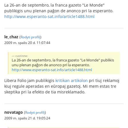
La 26-an de septembro, la franca gazeto "Le Monde"
publikigis unu plenan paĝon de anonco pri la esperanto.
http://www.esperanto-sat.info/article1488.html
le_chaz
(
Rodyti profilį
)
2009 m. spalis 20 d. 11:07:44
custinne:
La 26-an de septembro, la franca gazeto "Le Monde" publikis
unu plenan paĝon de anonco pri la esperanto.
http://www.esperanto-sat.info/article1488.html
Libera Folio jam publikigis
kritikan artikolon
pri tiuj reklamoj
kiuj regule aperadas en eŭropaj gazetoj. Mi mem estas tre
skeptika pri la efekto de tia misreklamado.
novatago
(
Rodyti profilį
)
2009 m. spalis 21 d. 19:05:24