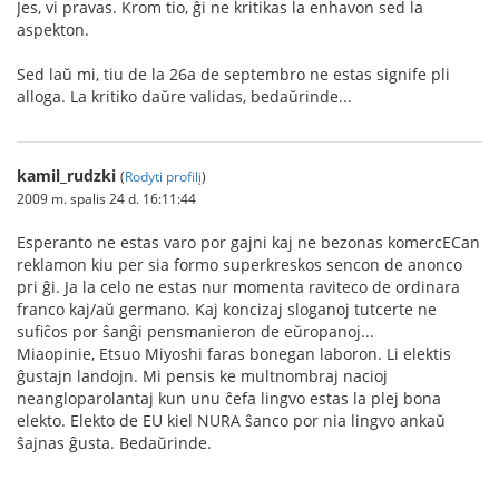
Jes, vi pravas. Krom tio, ĝi ne kritikas la enhavon sed la
aspekton.
Sed laŭ mi, tiu de la 26a de septembro ne estas signife pli
alloga. La kritiko daŭre validas, bedaŭrinde...
kamil_rudzki
(
Rodyti profilį
)
2009 m. spalis 24 d. 16:11:44
Esperanto ne estas varo por gajni kaj ne bezonas komercECan
reklamon kiu per sia formo superkreskos sencon de anonco
pri ĝi. Ja la celo ne estas nur momenta raviteco de ordinara
franco kaj/aŭ germano. Kaj koncizaj sloganoj tutcerte ne
sufiĉos por ŝanĝi pensmanieron de eŭropanoj...
Miaopinie, Etsuo Miyoshi faras bonegan laboron. Li elektis
ĝustajn landojn. Mi pensis ke multnombraj nacioj
neangloparolantaj kun unu ĉefa lingvo estas la plej bona
elekto. Elekto de EU kiel NURA ŝanco por nia lingvo ankaŭ
ŝajnas ĝusta. Bedaŭrinde.