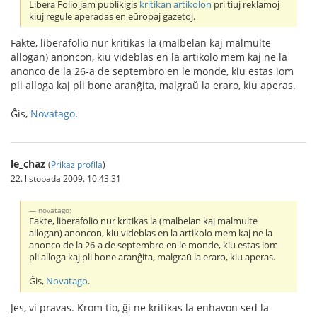
Libera Folio jam publikigis
kritikan artikolon
pri tiuj reklamoj
kiuj regule aperadas en eŭropaj gazetoj.
Fakte, liberafolio nur kritikas la (malbelan kaj malmulte
allogan) anoncon, kiu videblas en la artikolo mem kaj ne la
anonco de la 26-a de septembro en le monde, kiu estas iom
pli alloga kaj pli bone aranĝita, malgraŭ la eraro, kiu aperas.
Ĝis,
Novatago
.
le_chaz
(
Prikaz profila
)
22. listopada 2009. 10:43:31
novatago:
Fakte, liberafolio nur kritikas la (malbelan kaj malmulte
allogan) anoncon, kiu videblas en la artikolo mem kaj ne la
anonco de la 26-a de septembro en le monde, kiu estas iom
pli alloga kaj pli bone aranĝita, malgraŭ la eraro, kiu aperas.
Ĝis,
Novatago
.
Jes, vi pravas. Krom tio, ĝi ne kritikas la enhavon sed la