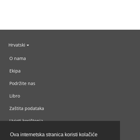
Hrvatski
O nama
Ekipa
Podržite nas
Libro
Zaštita podataka
Uvjeti korištenja
Kontaktiraj nas
Ova internetska stranica koristi kolačiće