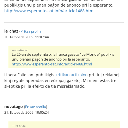
publikigis unu plenan paĝon de anonco pri la esperanto.
http://www.esperanto-sat.info/article1488.html
le_chaz
(
Prikaz profila
)
20. listopada 2009. 11:07:44
custinne:
La 26-an de septembro, la franca gazeto "Le Monde" publikis
unu plenan paĝon de anonco pri la esperanto.
http://www.esperanto-sat.info/article1488.html
Libera Folio jam publikigis
kritikan artikolon
pri tiuj reklamoj
kiuj regule aperadas en eŭropaj gazetoj. Mi mem estas tre
skeptika pri la efekto de tia misreklamado.
novatago
(
Prikaz profila
)
21. listopada 2009. 19:05:24
le_chaz: