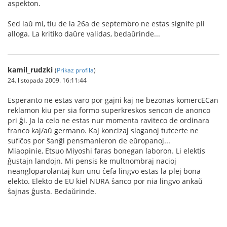
aspekton.
Sed laŭ mi, tiu de la 26a de septembro ne estas signife pli
alloga. La kritiko daŭre validas, bedaŭrinde...
kamil_rudzki
(
Prikaz profila
)
24. listopada 2009. 16:11:44
Esperanto ne estas varo por gajni kaj ne bezonas komercECan
reklamon kiu per sia formo superkreskos sencon de anonco
pri ĝi. Ja la celo ne estas nur momenta raviteco de ordinara
franco kaj/aŭ germano. Kaj koncizaj sloganoj tutcerte ne
sufiĉos por ŝanĝi pensmanieron de eŭropanoj...
Miaopinie, Etsuo Miyoshi faras bonegan laboron. Li elektis
ĝustajn landojn. Mi pensis ke multnombraj nacioj
neangloparolantaj kun unu ĉefa lingvo estas la plej bona
elekto. Elekto de EU kiel NURA ŝanco por nia lingvo ankaŭ
ŝajnas ĝusta. Bedaŭrinde.