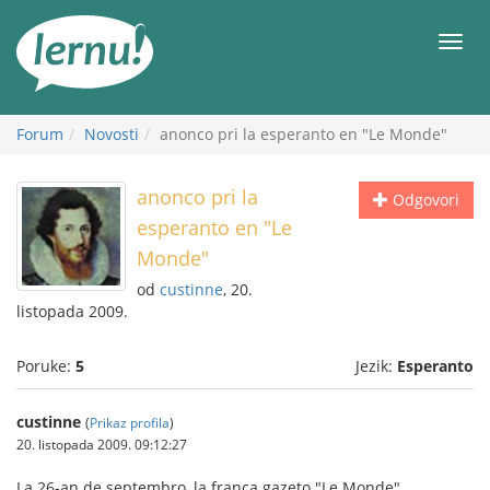
Sadržaj
Meni
Forum
Novosti
anonco pri la esperanto en "Le Monde"
anonco pri la
Odgovori
esperanto en "Le
Monde"
od
custinne
, 20.
listopada 2009.
Poruke:
5
Jezik:
Esperanto
custinne
(
Prikaz profila
)
20. listopada 2009. 09:12:27
La 26-an de septembro, la franca gazeto "Le Monde"