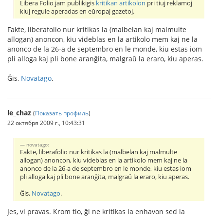
Libera Folio jam publikigis
kritikan artikolon
pri tiuj reklamoj
kiuj regule aperadas en eŭropaj gazetoj.
Fakte, liberafolio nur kritikas la (malbelan kaj malmulte
allogan) anoncon, kiu videblas en la artikolo mem kaj ne la
anonco de la 26-a de septembro en le monde, kiu estas iom
pli alloga kaj pli bone aranĝita, malgraŭ la eraro, kiu aperas.
Ĝis,
Novatago
.
le_chaz
(
Показать профиль
)
22 октября 2009 г., 10:43:31
novatago:
Fakte, liberafolio nur kritikas la (malbelan kaj malmulte
allogan) anoncon, kiu videblas en la artikolo mem kaj ne la
anonco de la 26-a de septembro en le monde, kiu estas iom
pli alloga kaj pli bone aranĝita, malgraŭ la eraro, kiu aperas.
Ĝis,
Novatago
.
Jes, vi pravas. Krom tio, ĝi ne kritikas la enhavon sed la