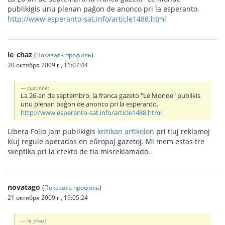
publikigis unu plenan paĝon de anonco pri la esperanto.
http://www.esperanto-sat.info/article1488.html
le_chaz
(
Показать профиль
)
20 октября 2009 г., 11:07:44
custinne:
La 26-an de septembro, la franca gazeto "Le Monde" publikis
unu plenan paĝon de anonco pri la esperanto.
http://www.esperanto-sat.info/article1488.html
Libera Folio jam publikigis
kritikan artikolon
pri tiuj reklamoj
kiuj regule aperadas en eŭropaj gazetoj. Mi mem estas tre
skeptika pri la efekto de tia misreklamado.
novatago
(
Показать профиль
)
21 октября 2009 г., 19:05:24
le_chaz: