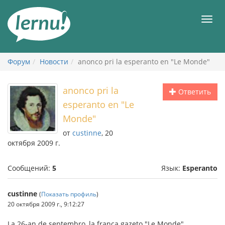
К
содержанию
Мен
Форум
Новости
anonco pri la esperanto en "Le Monde"
anonco pri la
Ответить
esperanto en "Le
Monde"
от
custinne
, 20
октября 2009 г.
Сообщений:
5
Язык:
Esperanto
custinne
(
Показать профиль
)
20 октября 2009 г., 9:12:27
La 26-an de septembro, la franca gazeto "Le Monde"