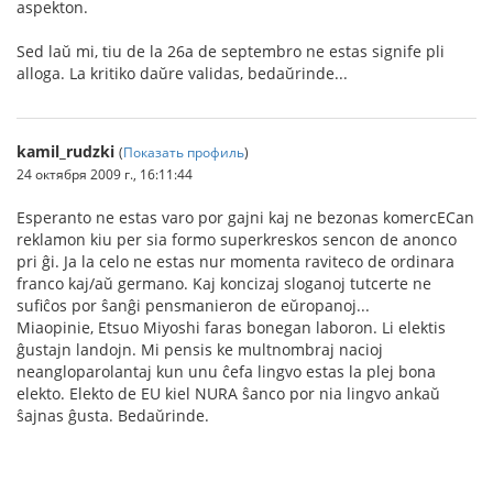
aspekton.
Sed laŭ mi, tiu de la 26a de septembro ne estas signife pli
alloga. La kritiko daŭre validas, bedaŭrinde...
kamil_rudzki
(
Показать профиль
)
24 октября 2009 г., 16:11:44
Esperanto ne estas varo por gajni kaj ne bezonas komercECan
reklamon kiu per sia formo superkreskos sencon de anonco
pri ĝi. Ja la celo ne estas nur momenta raviteco de ordinara
franco kaj/aŭ germano. Kaj koncizaj sloganoj tutcerte ne
sufiĉos por ŝanĝi pensmanieron de eŭropanoj...
Miaopinie, Etsuo Miyoshi faras bonegan laboron. Li elektis
ĝustajn landojn. Mi pensis ke multnombraj nacioj
neangloparolantaj kun unu ĉefa lingvo estas la plej bona
elekto. Elekto de EU kiel NURA ŝanco por nia lingvo ankaŭ
ŝajnas ĝusta. Bedaŭrinde.